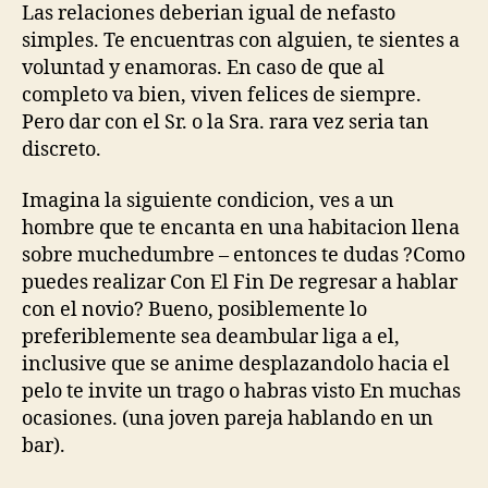
el
Las relaciones deberi­an igual de nefasto
pelo
simples. Te encuentras con alguien, te sientes a
Libros
voluntad y enamoras. En caso de que al
De
completo va bien, viven felices de siempre.
Enamorarlos
Pero dar con el Sr. o la Sra. rara vez seri­a tan
discreto.
Imagina la siguiente condicion, ves a un
hombre que te encanta en una habitacion llena
sobre muchedumbre – entonces te dudas ?Como
puedes realizar Con El Fin De regresar a hablar
con el novio? Bueno, posiblemente lo
preferiblemente sea deambular liga a el,
inclusive que se anime desplazandolo hacia el
pelo te invite un trago o habras visto En muchas
ocasiones. (una joven pareja hablando en un
bar).