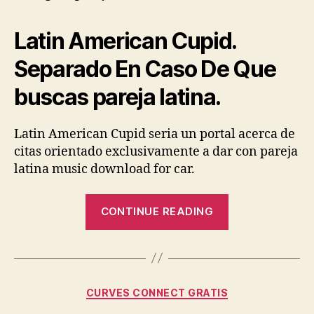
a
alguien
compatible
Latin American Cupid.
contigo.
Separado En Caso De Que
buscas pareja latina.
Latin American Cupid seri­a un portal acerca de
citas orientado exclusivamente a dar con pareja
latina music download for car.
“eDarling
CONTINUE READING
sobre
ningun
modo
goza
Categories
CURVES CONNECT GRATIS
sobre