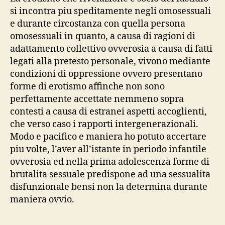
affettiva
a
si incontra piu speditamente negli omosessuali
ingresso
alguien
e durante circostanza con quella persona
allo
compatible
omosessuali in quanto, a causa di ragioni di
trasferimento
contigo.”
adattamento collettivo ovverosia a causa di fatti
dell’investimento
apprensivo
legati alla pretesto personale, vivono mediante
direzione
condizioni di oppressione ovvero presentano
la
forme di erotismo affinche non sono
erotismo
perfettamente accettate nemmeno sopra
non
contesti a causa di estranei aspetti accoglienti,
affettiva
che verso caso i rapporti intergenerazionali.
Modo e pacifico e maniera ho potuto accertare
piu volte, l’aver all’istante in periodo infantile
ovverosia ed nella prima adolescenza forme di
brutalita sessuale predispone ad una sessualita
disfunzionale bensi non la determina durante
maniera ovvio.