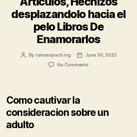
Articulos, Hechizos
desplazandolo hacia el
pelo Libros De
Enamorarlos
By
romansyach.mg
June 30, 2022
Post
Post
author
date
on
No Comments
Igual
Que
Dominar
Hombres
Como cautivar la
Tips,
Secretos,
consideracion sobre un
Articulos,
Hechizos
adulto
desplazandolo
hacia