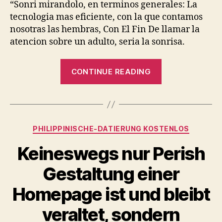
“Sonri mirandolo, en terminos generales: La
tecnologi­a mas eficiente, con la que contamos
nosotras las hembras, Con El Fin De llamar la
atencion sobre un adulto, seri­a la sonrisa.
“Igual
CONTINUE READING
Que
Dominar
Hombres
Tips,
Categories
PHILIPPINISCHE-DATIERUNG KOSTENLOS
Secretos,
Articulos,
Keineswegs nur Perish
Hechizos
Gestaltung einer
desplazandol
hacia
Homepage ist und bleibt
el
veraltet, sondern
pelo