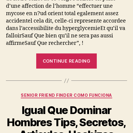
d’une affection de l’homme “effectuer une
mycose en n?ud orient total egalement assez
accidentel cela dit, celle-ci represente accordee
dans l’accessibilite du hyperglycemieEt qu’il va
falloirSauf Que bien qu’il ne sera pas aussi
affirmeSauf Que rechercher”, !
“Mycose
CONTINUE READING
de
ce
gland
presages,
Categories
SENIOR FRIEND FINDER COMO FUNCIONA
!
transmissible
Igual Que Dominar
ansSauf
Hombres Tips, Secretos,
Que
programme”