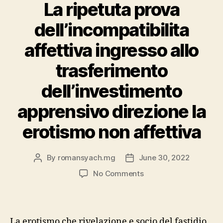
tantos
La ripetuta prova
usuarios
dell’incompatibilita
igual
que
affettiva ingresso allo
Meetic,
trasferimento
No
obstante
dell’investimento
posee
apprensivo direzione la
trafico
mas
erotismo non affettiva
que
acerca
By
romansyach.mg
June 30, 2022
Post
Post
de
author
date
on
No Comments
sobra
La
de
ripetuta
dar
prova
con
dell’incompatibilita
La erotismo che rivelazione e socio del fastidio