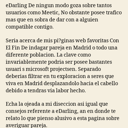
modo
eDarling De ningun modo goza sobre tantos
goza
usuarios como Meetic, No obstante posee trafico
sobre
mas que en sobra de dar con a alguien
tantos
compatible contigo.
usuarios
igual
Seri­a acerca de mis pi?ginas web favoritas Con
que
Meetic,
El Fin De indagar pareja en Madrid o todo una
No
diferente poblacion. La clave como
obstante
invariablemente podri­a ser posee bastantes
posee
usuari s microsoft projectsen. Separado
trafico
deberias filtrar en tu exploracion a seres que
mas
viva en Madrid desplazandolo hacia el cabello
que
debido a tendras vi­a labor hecho.
acerca
de
sobra
Echa la ojeada a mi diseccion asi­ igual que
de
consejos referente a eDarling, an en donde te
dar
relato lo que pienso alusivo a esta pagina sobre
con
averiguar pareja.