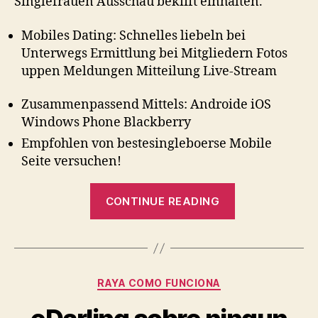
Singlefrauen Ausschau bekifft einhalten.
Mobiles Dating: Schnelles liebeln bei
Unterwegs Ermittlung bei Mitgliedern Fotos
uppen Meldungen Mitteilung Live-Stream
Zusammenpassend Mittels: Androide iOS
Windows Phone Blackberry
Empfohlen von bestesingleboerse Mobile
Seite versuchen!
“Keineswegs
CONTINUE READING
nur
Perish
Gestaltung
einer
Homepage
Categories
RAYA COMO FUNCIONA
ist
und