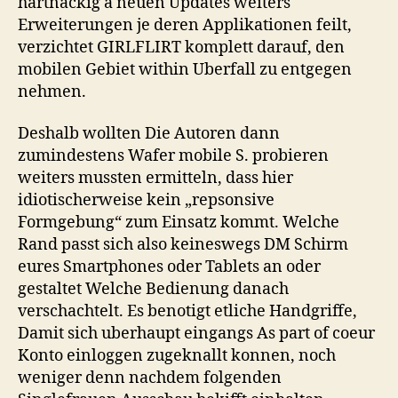
hartnackig a neuen Updates weiters
veraltet,
sondern
Erweiterungen je deren Applikationen feilt,
nebensachlich
verzichtet GIRLFLIRT komplett darauf, den
welcher
mobilen Gebiet within Uberfall zu entgegen
Tatsache,
nehmen.
dass
parece
Deshalb wollten Die Autoren dann
keine
zumindestens Wafer mobile S. probieren
App
weiters mussten ermitteln, dass hier
fur
dasjenige
idiotischerweise kein „repsonsive
Smartphone
Formgebung“ zum Einsatz kommt. Welche
gibt.
Rand passt sich also keineswegs DM Schirm
eures Smartphones oder Tablets an oder
gestaltet Welche Bedienung danach
verschachtelt. Es benotigt etliche Handgriffe,
Damit sich uberhaupt eingangs As part of coeur
Konto einloggen zugeknallt konnen, noch
weniger denn nachdem folgenden