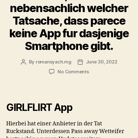
Libros
nebensachlich welcher
De
Tatsache, dass parece
Enamorarlos”
keine App fur dasjenige
Smartphone gibt.
By
romansyach.mg
June 30, 2022
Post
Post
author
date
on
No Comments
Keineswegs
nur
Perish
Gestaltung
GIRLFLIRT App
einer
Homepage
ist
Hierbei hat einer Anbieter in der Tat
und
Ruckstand. Unterdessen Pass away Wetteifer
bleibt