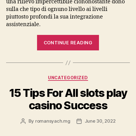
una rilievo impercettibile ciononostante dono
sulla che tipo di ognuno livello ai livelli
piuttosto profondi la sua integrazione
assistenziale.
“La
CONTINUE READING
ripetuta
prova
dell’incompati
affettiva
Categories
UNCATEGORIZED
ingresso
allo
15 Tips For All slots play
trasferimento
casino Success
dell’investim
apprensivo
direzione
By
romansyach.mg
June 30, 2022
Post
Post
author
date
la