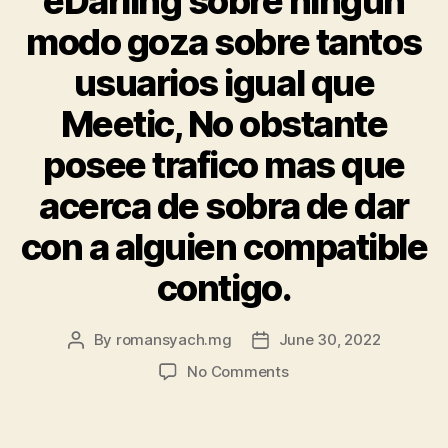
eDarling sobre ningun
bleibt
modo goza sobre tantos
veraltet,
sondern
usuarios igual que
nebensachlic
Meetic, No obstante
welcher
Tatsache,
posee trafico mas que
dass
acerca de sobra de dar
parece
keine
con a alguien compatible
App
fur
contigo.
dasjenige
Smartphone
By
romansyach.mg
June 30, 2022
Post
Post
gibt.”
author
date
on
No Comments
eDarling
sobre
ningun