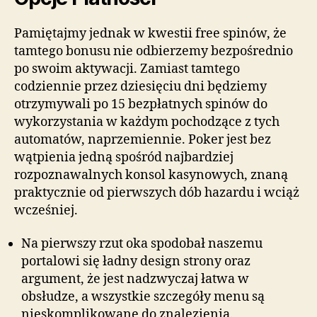
Pamiętajmy jednak w kwestii free spinów, że
tamtego bonusu nie odbierzemy bezpośrednio
po swoim aktywacji. Zamiast tamtego
codziennie przez dziesięciu dni będziemy
otrzymywali po 15 bezpłatnych spinów do
wykorzystania w każdym pochodzące z tych
automatów, naprzemiennie. Poker jest bez
wątpienia jedną spośród najbardziej
rozpoznawalnych konsol kasynowych, znaną
praktycznie od pierwszych dób hazardu i wciąż
wcześniej.
Na pierwszy rzut oka spodobał naszemu
portalowi się ładny design strony oraz
argument, że jest nadzwyczaj łatwa w
obsłudze, a wszystkie szczegóły menu są
nieskomplikowane do znalezienia.