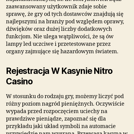
zaawansowany użytkownik zdaje sobie
sprawę, że gry od tych dostawców znajdują się
najlepszymi na branży pod względem oprawy,
dźwięków oraz dużej liczby dodatkowych
funkcjom. Nie ulega wątpliwości, że są ów
lampy led uczciwe i przetestowane przez
organy zajmujące się hazardowym światem.
Rejestracja W Kasynie Nitro
Casino
W stosunku do rodzaju gry, możemy liczyć pod
różny poziom nagród pieniężnych. Oczywiście
wypada przed rozpoczęciem uciechy na
prawdziwe pieniądze, zapoznać się dla
przykładu jaki układ symboli na automacie
przywiedzie nam wygraną. Przewaga kasyna w