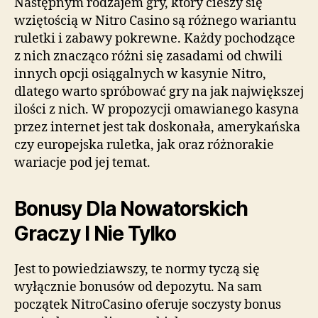
Następnym rodzajem gry, który cieszy się
wziętością w Nitro Casino są różnego wariantu
ruletki i zabawy pokrewne. Każdy pochodzące
z nich znacząco różni się zasadami od chwili
innych opcji osiągalnych w kasynie Nitro,
dlatego warto spróbować gry na jak największej
ilości z nich. W propozycji omawianego kasyna
przez internet jest tak doskonała, amerykańska
czy europejska ruletka, jak oraz różnorakie
wariacje pod jej temat.
Bonusy Dla Nowatorskich
Graczy I Nie Tylko
Jest to powiedziawszy, te normy tyczą się
wyłącznie bonusów od depozytu. Na sam
początek NitroCasino oferuje soczysty bonus