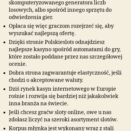
skomputeryzowanego generatora liczb
losowych, albo spośród innego sprzętu do
odwiedzenia gier.
Opłaca się więc graczom rozejrzeć się, aby
wyszukać najlepszą ofertę.
Dzięki stronie Polskieslots odnajdziesz
najlepsze kasyno spośród automatami do gry,
które zostało poddane przez nas szczegółowej
ocenie.
Dobra strona zagwarantuje elastyczność, jeśli
chodzi o akceptowane waluty.
Dziś rynek kasyn internetowego w Europie
rośnie i rozwija się bardziej niż jakakolwiek
inna branża na świecie.
Jeśli chcesz graćw sloty online, owe u nas
zdołasz liczyć na szeroki asortyment slotów.
Korpus młynka jest wykonany wraz z stali