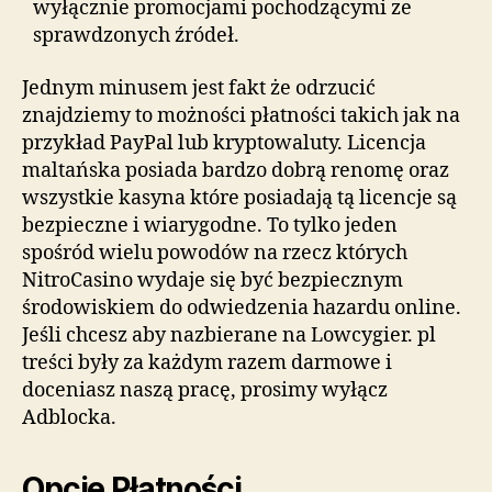
wyłącznie promocjami pochodzącymi ze
sprawdzonych źródeł.
Jednym minusem jest fakt że odrzucić
znajdziemy to możności płatności takich jak na
przykład PayPal lub kryptowaluty. Licencja
maltańska posiada bardzo dobrą renomę oraz
wszystkie kasyna które posiadają tą licencje są
bezpieczne i wiarygodne. To tylko jeden
spośród wielu powodów na rzecz których
NitroCasino wydaje się być bezpiecznym
środowiskiem do odwiedzenia hazardu online.
Jeśli chcesz aby nazbierane na Lowcygier. pl
treści były za każdym razem darmowe i
doceniasz naszą pracę, prosimy wyłącz
Adblocka.
Opcje Płatności