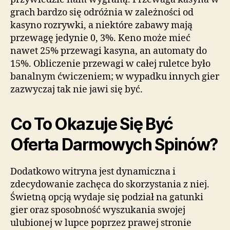
grach bardzo się odróżnia w zależności od
kasyno rozrywki, a niektóre zabawy mają
przewagę jedynie 0, 3%. Keno może mieć
nawet 25% przewagi kasyna, an automaty do
15%. Obliczenie przewagi w całej ruletce było
banalnym ćwiczeniem; w wypadku innych gier
zazwyczaj tak nie jawi się być.
Co To Okazuje Się Być
Oferta Darmowych Spinów?
Dodatkowo witryna jest dynamiczna i
zdecydowanie zachęca do skorzystania z niej.
Świetną opcją wydaje się podział na gatunki
gier oraz sposobność wyszukania swojej
ulubionej w lupce poprzez prawej stronie