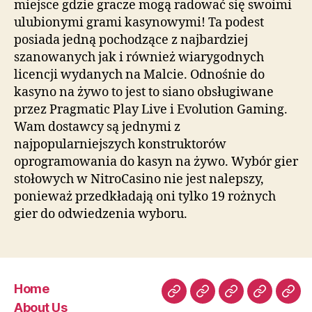
miejsce gdzie gracze mogą radować się swoimi
ulubionymi grami kasynowymi! Ta podest
posiada jedną pochodzące z najbardziej
szanowanych jak i również wiarygodnych
licencji wydanych na Malcie. Odnośnie do
kasyno na żywo to jest to siano obsługiwane
przez Pragmatic Play Live i Evolution Gaming.
Wam dostawcy są jednymi z
najpopularniejszych konstruktorów
oprogramowania do kasyn na żywo. Wybór gier
stołowych w NitroCasino nie jest nalepszy,
ponieważ przedkładają oni tylko 19 rożnych
gier do odwiedzenia wyboru.
Home
Home
About
Room
Facilities
Con
About Us