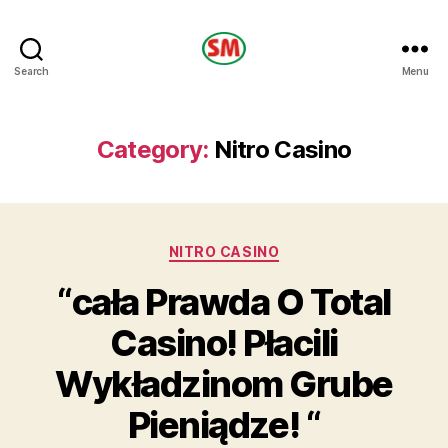
HOTEL
Search
Menu
SM
Category:
Nitro Casino
Categories
NITRO CASINO
“cała Prawda O Total
Casino! Płacili
Wykładzinom Grube
Pieniądze! “