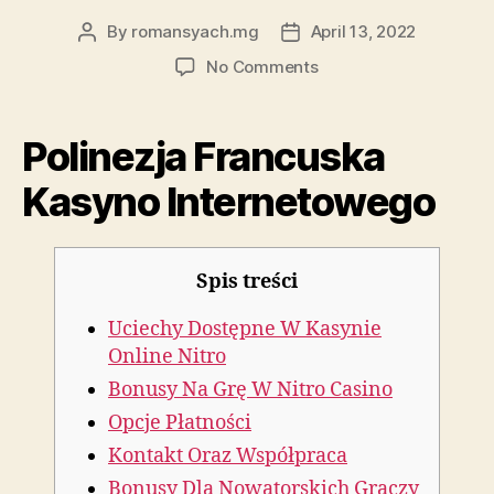
By
romansyach.mg
April 13, 2022
Post
Post
author
date
on
No Comments
“cała
Prawda
O
Polinezja Francuska
Total
Casino!
Kasyno Internetowego
Płacili
Wykładzinom
Grube
Spis treści
Pieniądze!
“
Uciechy Dostępne W Kasynie
Online Nitro
Bonusy Na Grę W Nitro Casino
Opcje Płatności
Kontakt Oraz Współpraca
Bonusy Dla Nowatorskich Graczy