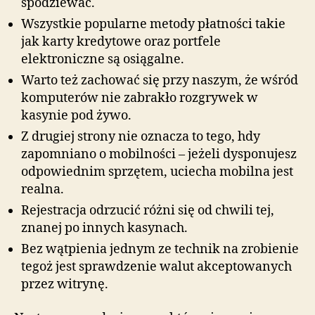
spodziewać.
Wszystkie popularne metody płatności takie
jak karty kredytowe oraz portfele
elektroniczne są osiągalne.
Warto też zachować się przy naszym, że wśród
komputerów nie zabrakło rozgrywek w
kasynie pod żywo.
Z drugiej strony nie oznacza to tego, hdy
zapomniano o mobilności – jeżeli dysponujesz
odpowiednim sprzętem, uciecha mobilna jest
realna.
Rejestracja odrzucić różni się od chwili tej,
znanej po innych kasynach.
Bez wątpienia jednym ze technik na zrobienie
tegoż jest sprawdzenie walut akceptowanych
przez witrynę.