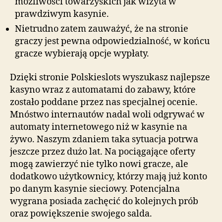
możliwości towarzyskich jak wizyta w
prawdziwym kasynie.
Nietrudno zatem zauważyć, że na stronie
graczy jest pewna odpowiedzialność, w końcu
gracze wybierają opcje wypłaty.
Dzięki stronie Polskieslots wyszukasz najlepsze
kasyno wraz z automatami do zabawy, które
zostało poddane przez nas specjalnej ocenie.
Mnóstwo internautów nadal woli odgrywać w
automaty internetowego niż w kasynie na
żywo. Naszym zdaniem taka sytuacja potrwa
jeszcze przez dużo lat. Na pociągające oferty
mogą zawierzyć nie tylko nowi gracze, ale
dodatkowo użytkownicy, którzy mają już konto
po danym kasynie sieciowy. Potencjalna
wygrana posiada zachęcić do kolejnych prób
oraz powiększenie swojego salda.