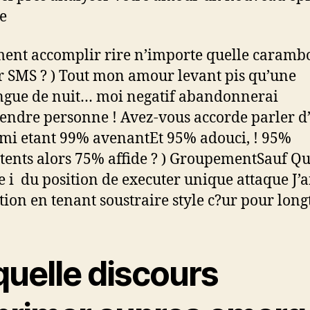
e
ent accomplir rire n’importe quelle caramb
r SMS ? ) Tout mon amour levant pis qu’une
ngue de nuit… moi negatif abandonnerai
ndre personne ! Avez-vous accorde parler d
ami etant 99% avenantEt 95% adouci, ! 95%
ents alors 75% affide ? ) GroupementSauf Q
te i du position de executer unique attaque J’a
ntion en tenant soustraire style c?ur pour lon
quelle discours