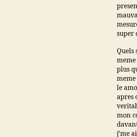
presen
mauvai
mesure
super 
Quels s
meme t
plus q
meme t
le amo
apres 
verita
mon co
davant
j’me a