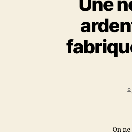
Une no
arden
fabriqu
P
a
On ne 