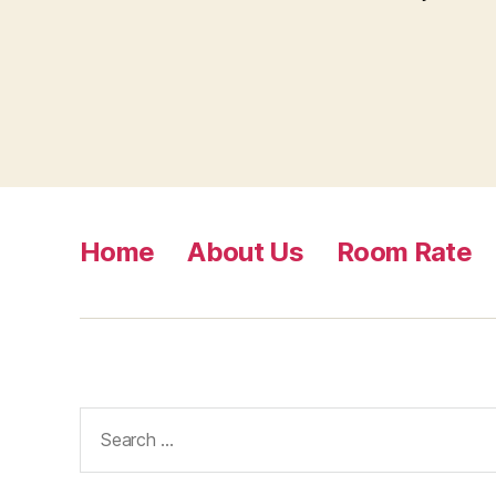
Home
About Us
Room Rate
Search
for: