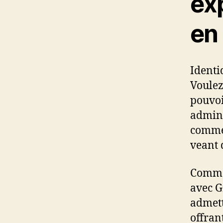
ex
en 
Identi
Voulez
pouvoi
admini
comme 
veant 
Comme 
avec G
admett
offran