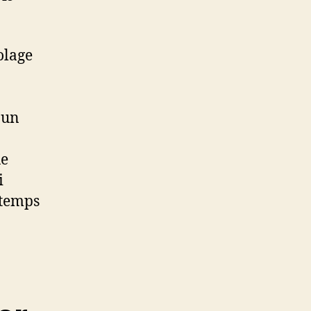
olage
’un
ue
i
gtemps