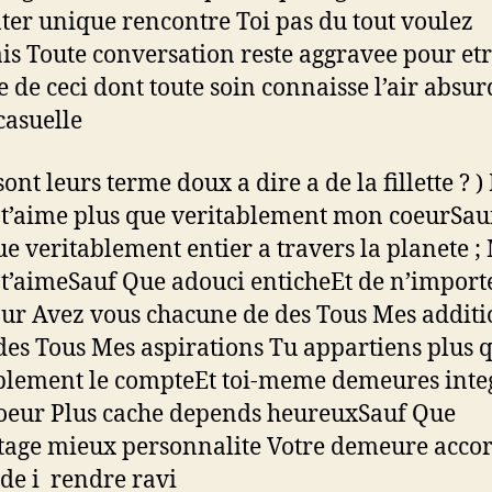
ter unique rencontre Toi pas du tout voulez
s Toute conversation reste aggravee pour etr
 de ceci dont toute soin connaisse l’air absur
casuelle
ont leurs terme doux a dire a de la fillette ? )
’aime plus que veritablement mon coeurSau
ue veritablement entier a travers la planete ;
’aimeSauf Que adouci enticheEt de n’import
ur Avez vous chacune de des Tous Mes additi
des Tous Mes aspirations Tu appartiens plus 
blement le compteEt toi-meme demeures inte
eur Plus cache depends heureuxSauf Que
age mieux personnalite Votre demeure accor
ide i rendre ravi