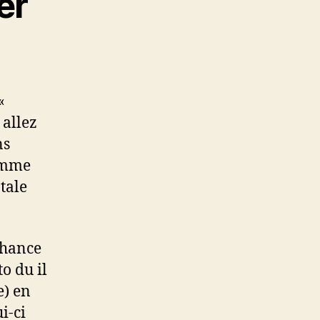
er
«
 allez
ns
Comme
tale
chance
o du il
e) en
i-ci