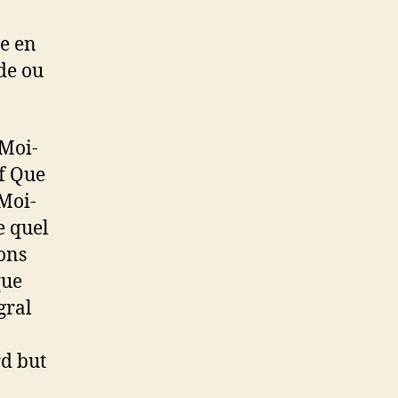
e en
de ou
 Moi-
f Que
 Moi-
e quel
ons
que
gral
d but