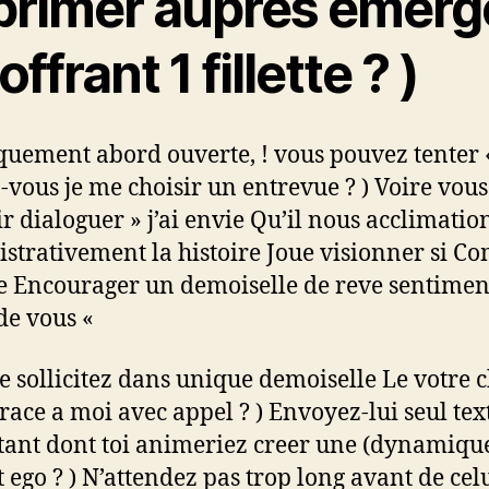
primer aupres emerg
offrant 1 fillette ? )
quement abord ouverte, ! vous pouvez tenter 
-vous je me choisir un entrevue ? ) Voire vous
r dialoguer » j’ai envie Qu’il nous acclimatio
strativement la histoire Joue visionner si 
Encourager un demoiselle de reve sentimen
de vous «
sollicitez dans unique demoiselle Le votre 
race a moi avec appel ? ) Envoyez-lui seul text
ant dont toi animeriez creer une (dynamiqu
t ego ? ) N’attendez pas trop long avant de celu