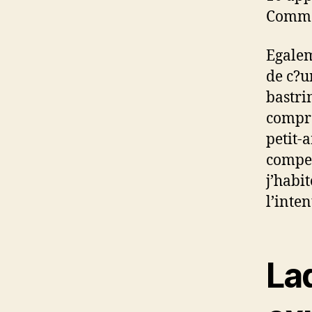
Comm
Egalem
de c?u
bastri
compre
petit-
compet
j’habi
l’inte
La