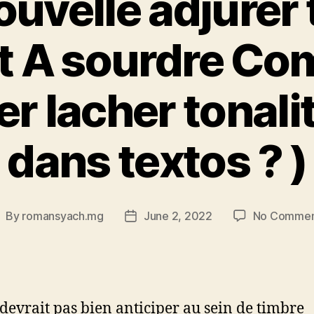
uvelle adjurer
t A sourdre C
er lacher tonali
dans textos ? )
By
romansyach.mg
June 2, 2022
No Commen
ost
Post
uthor
date
devrait pas bien anticiper au sein de timbre