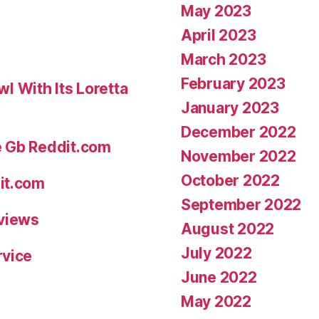
textos
May 2023
?
April 2023
)”
March 2023
February 2023
 With Its Loretta
January 2023
December 2022
e Gb Reddit.com
November 2022
October 2022
it.com
September 2022
eviews
August 2022
July 2022
rvice
June 2022
May 2022