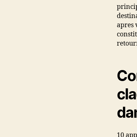
princi
destin
apres
consti
retour
Co
cl
dan
10 app