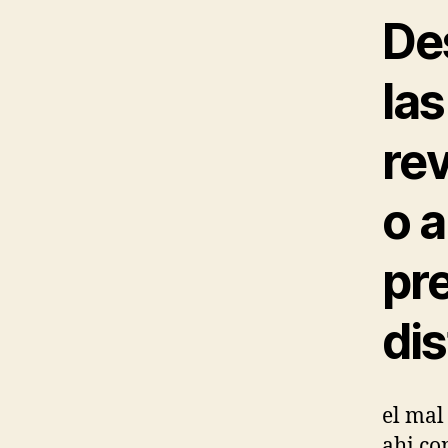
De
la
rev
o 
pr
di
el mal
ahi co