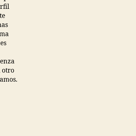
rfil
te
mas
sma
les
ienza
 otro
tamos.