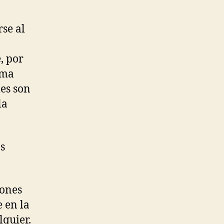
se al
, por
ema
es son
la
as
iones
e en la
lquier.