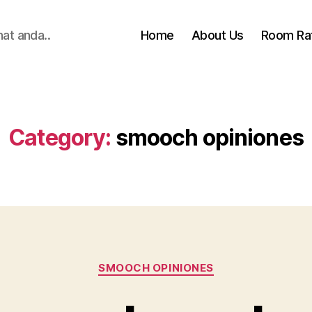
hat anda..
Home
About Us
Room Ra
Category:
smooch opiniones
Categories
SMOOCH OPINIONES