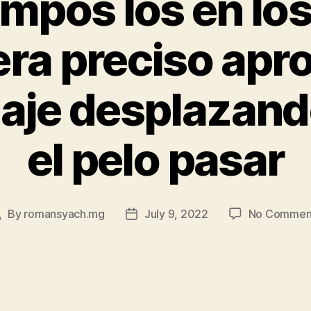
mpos los en lo
era preciso ap
chaje desplazand
el pelo pasar
By
romansyach.mg
July 9, 2022
No Commen
Post
Post
author
date