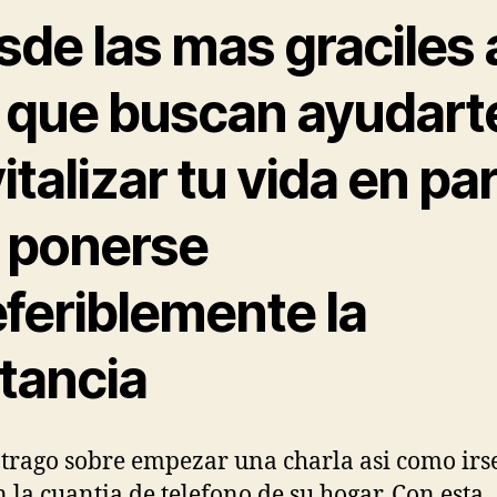
sde las mas graciles 
s que buscan ayudart
italizar tu vida en pa
a ponerse
eferiblemente la
stancia
 trago sobre empezar una charla asi­ como irs
n la cuanti­a de telefono de su hogar. Con esta