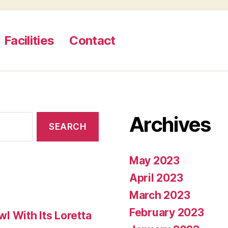
que
de
Facilities
Contact
sujetar
era
preciso
aproximar
an
Archives
el
fichaje
desplazand
May 2023
hacia
April 2023
el
March 2023
pelo
February 2023
 With Its Loretta
pasar”