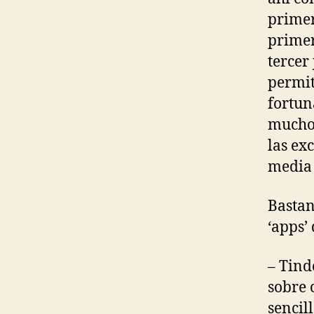
primer
primer
tercer
permit
fortun
mucho 
las ex
media
Bastan
‘apps’
– Tind
sobre 
sencil