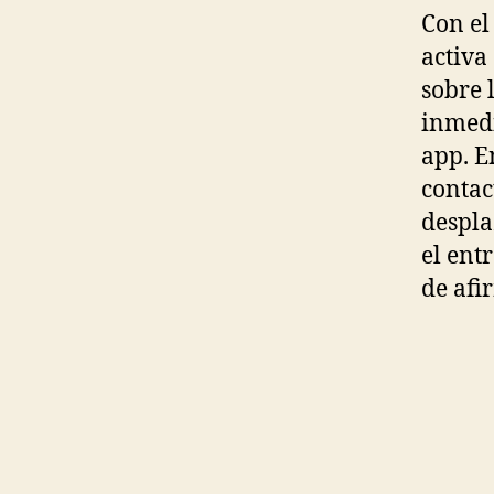
Con el
activa
sobre 
inmedi
app. E
contac
despla
el ent
de afi