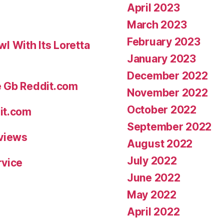
voulez
April 2023
et,
March 2023
surtout,
February 2023
 With Its Loretta
qu’il
January 2023
vous
December 2022
apporte
e Gb Reddit.com
November 2022
satisfactio
October 2022
y
it.com
va
September 2022
eviews
i?
August 2022
tre
July 2022
rvice
egalemen
June 2022
important
May 2022
de
April 2022
prendre