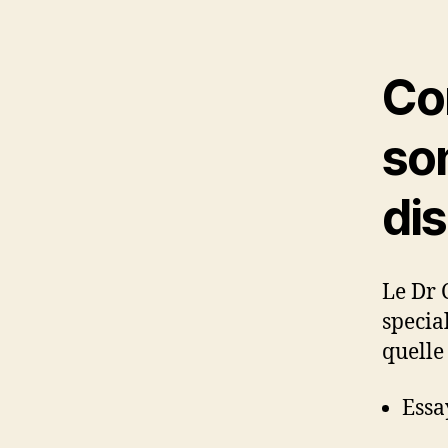
Com
so
di
Le Dr 
specia
quelle
Essa