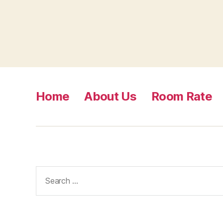
Home
About Us
Room Rate
Search
for: