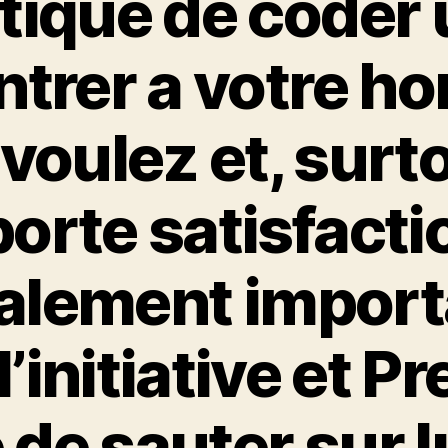
ptique de coder 
ntrer a votre 
voulez et, surto
rte satisfactio
galement import
l’initiative et P
de sauter sur 