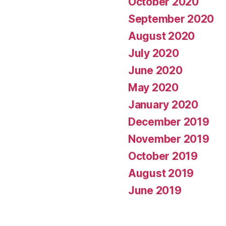
October 2020
bain
September 2020
pour
August 2020
l’attendre
dans
July 2020
ses
June 2020
vetements
May 2020
di?
January 2020
s
December 2019
qu’il
November 2019
revient
October 2019
a
August 2019
domicile
plus
June 2019
tard
que