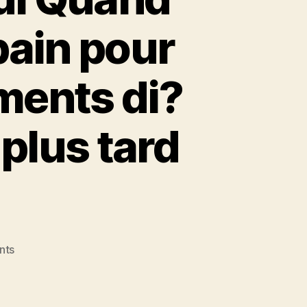
 bain pour
ments di?
 plus tard
on
nts
Dans
l’optique
de