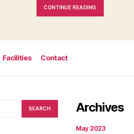
“Dans
CONTINUE READING
l’optique
de
coder
une
envie
et
Facilities
Contact
de
montrer
a
votre
homme
Archives
que
vous
le
May 2023