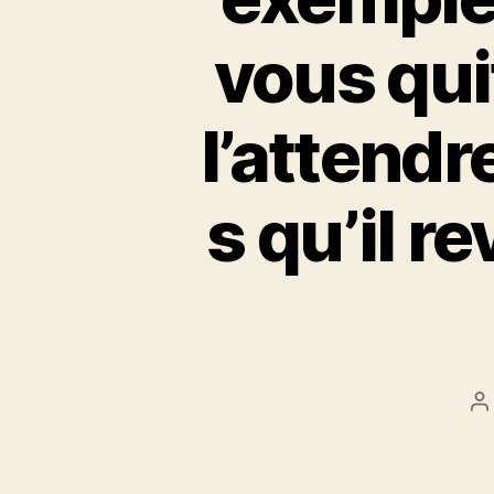
vous quit
l’attend
s qu’il r
P
a