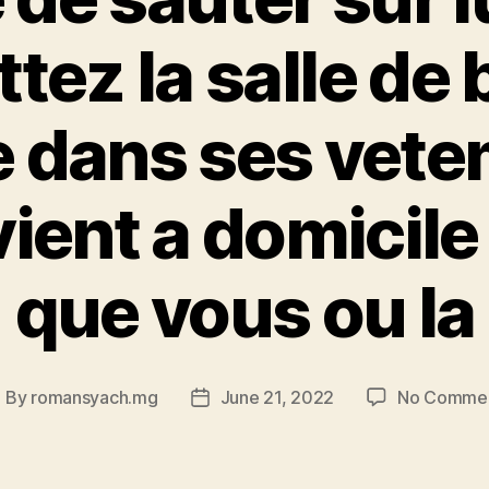
tez la salle de
re dans ses vete
evient a domicile
que vous ou la
By
romansyach.mg
June 21, 2022
No Comme
ost
Post
uthor
date