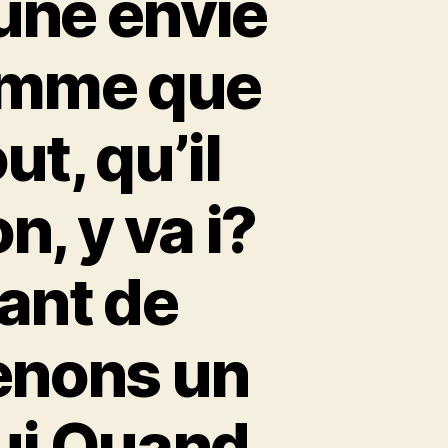
une envie
homme que
ut, qu’il
n, y va i?
ant de
renons un
lui Quand