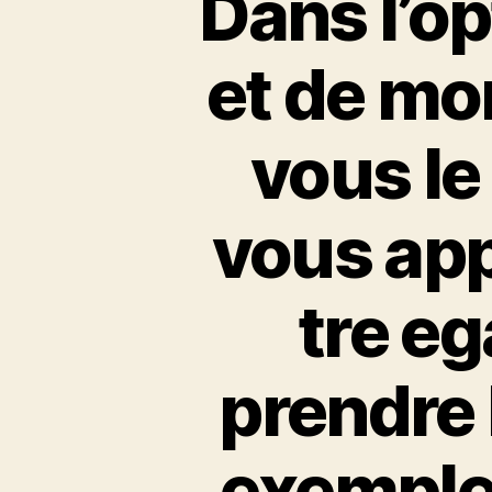
Dans l’o
et de mo
vous le 
vous appo
tre e
prendre 
exemple 