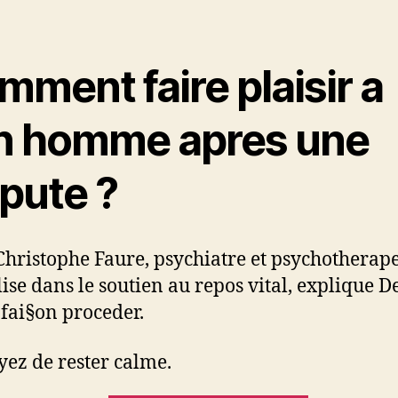
ment faire plaisir a
n homme apres une
spute ?
Christophe Faure, psychiatre et psychotherap
lise dans le soutien au repos vital, explique D
 fai§on proceder.
yez de rester calme.