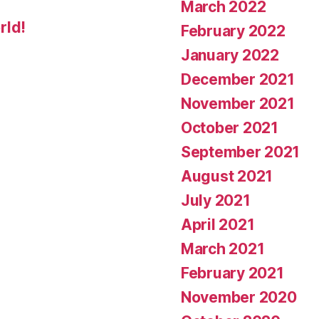
March 2022
l’initiativ
rld!
et
February 2022
Prenons
January 2022
un
December 2021
exemple
November 2021
de
October 2021
sauter
September 2021
sur
August 2021
lui
July 2021
Quand
vous
April 2021
quittez
March 2021
la
February 2021
salle
November 2020
de