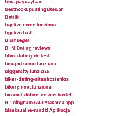
best paydayloan
besthookupdatingsites.or
Bettilt
bgclive come funziona
bgclive test
Bhahsegel
BHM Dating reviews
bhm-dating-de test
bicupid come funziona
biggercity funziona
biker-dating-sites kostenlos
bikerplanet funziona
biracial-dating-de was kostet
Birmingham+AL+Alabama app
biseksualne-randki Aplikacja