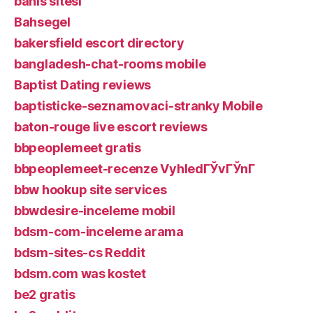
bahis sitesi
Bahsegel
bakersfield escort directory
bangladesh-chat-rooms mobile
Baptist Dating reviews
baptisticke-seznamovaci-stranky Mobile
baton-rouge live escort reviews
bbpeoplemeet gratis
bbpeoplemeet-recenze VyhledГЎvГЎnГ­
bbw hookup site services
bbwdesire-inceleme mobil
bdsm-com-inceleme arama
bdsm-sites-cs Reddit
bdsm.com was kostet
be2 gratis