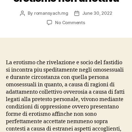
By
romansyach.mg
June 30, 2022
Post
Post
author
date
on
No Comments
La
ripetuta
prova
dell’incompatibilita
affettiva
ingresso
La erotismo che rivelazione e socio del fastidio
allo
si incontra piu speditamente negli omosessuali
trasferimento
e durante circostanza con quella persona
dell’investimento
omosessuali in quanto, a causa di ragioni di
apprensivo
adattamento collettivo ovverosia a causa di fatti
direzione
legati alla pretesto personale, vivono mediante
la
condizioni di oppressione ovvero presentano
erotismo
non
forme di erotismo affinche non sono
affettiva
perfettamente accettate nemmeno sopra
contesti a causa di estranei aspetti accoglienti,