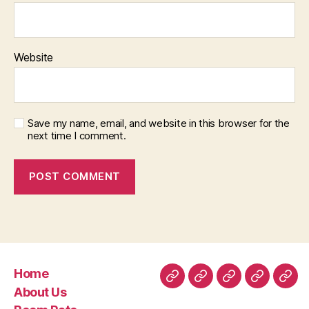
Website
Save my name, email, and website in this browser for the
next time I comment.
Home
Home
About
Room
Facilities
Con
About Us
Us
Rate