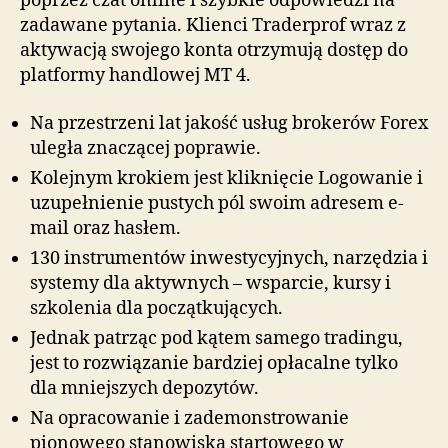
poprzez czat online i szybkie odpowiedzi na
zadawane pytania. Klienci Traderprof wraz z
aktywacją swojego konta otrzymują dostęp do
platformy handlowej MT 4.
Na przestrzeni lat jakość usług brokerów Forex
uległa znaczącej poprawie.
Kolejnym krokiem jest kliknięcie Logowanie i
uzupełnienie pustych pól swoim adresem e-
mail oraz hasłem.
130 instrumentów inwestycyjnych, narzędzia i
systemy dla aktywnych – wsparcie, kursy i
szkolenia dla początkujących.
Jednak patrząc pod kątem samego tradingu,
jest to rozwiązanie bardziej opłacalne tylko
dla mniejszych depozytów.
Na opracowanie i zademonstrowanie
pionowego stanowiska startowego w