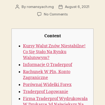
By
romansyach.mg
August 6, 2021
Post
Post
author
date
on
No Comments
Traderprof
Czy
Warto
Założyć
Content
Tu
Konto
Kursy Walut Znów Niestabilne!
Forex?
Co Się Stało Na Rynku
Opinie,
Walutowym?
Komentarz
Informacje O Traderprof
Na
Temat
Rachunek W Pln, Konto
Oferty
Zagraniczne
Brokera
Porównaj Widełki Forex
Traderprof Logowanie
Firma Traderprof Wydrukowała
W Drukarce 3d Największy Na