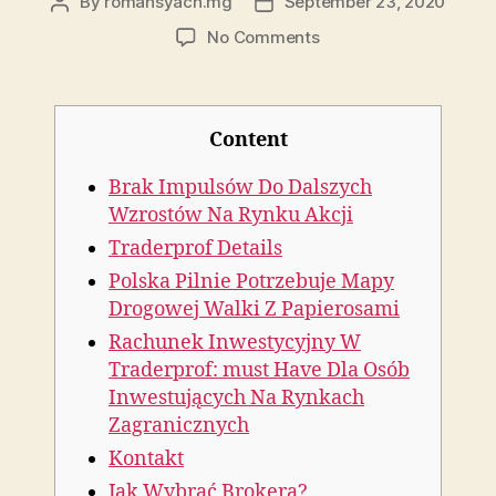
By
romansyach.mg
September 23, 2020
Post
Post
author
date
on
No Comments
Nowe
Kryptowaluty
Na
Traderprof
Content
Brak Impulsów Do Dalszych
Wzrostów Na Rynku Akcji
Traderprof Details
Polska Pilnie Potrzebuje Mapy
Drogowej Walki Z Papierosami
Rachunek Inwestycyjny W
Traderprof: must Have Dla Osób
Inwestujących Na Rynkach
Zagranicznych
Kontakt
Jak Wybrać Brokera?