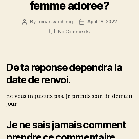
femme adoree?
By
romansyach.mg
April 18, 2022
Post
Post
author
date
on
No Comments
Ewara
bache,
pas
gratuit
De ta reponse dependra la
mari.
T’aimes
date de renvoi.
nullement
etre
seul
ne vous inquietez pas. Je prends soin de demain
ou
jour
tu
n’aimes
gui?
Je ne sais jamais comment
re
etre
prendre ce commentaire.