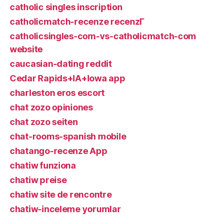
catholic singles inscription
catholicmatch-recenze recenzГ­
catholicsingles-com-vs-catholicmatch-com
website
caucasian-dating reddit
Cedar Rapids+IA+Iowa app
charleston eros escort
chat zozo opiniones
chat zozo seiten
chat-rooms-spanish mobile
chatango-recenze App
chatiw funziona
chatiw preise
chatiw site de rencontre
chatiw-inceleme yorumlar