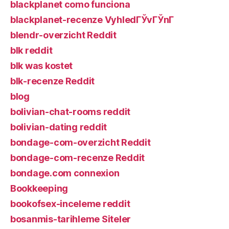
blackplanet como funciona
blackplanet-recenze VyhledГЎvГЎnГ­
blendr-overzicht Reddit
blk reddit
blk was kostet
blk-recenze Reddit
blog
bolivian-chat-rooms reddit
bolivian-dating reddit
bondage-com-overzicht Reddit
bondage-com-recenze Reddit
bondage.com connexion
Bookkeeping
bookofsex-inceleme reddit
bosanmis-tarihleme Siteler