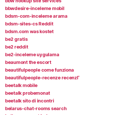
bbw hookup site services
bbwdesire-inceleme mobil
bdsm-com-inceleme arama
bdsm-sites-cs Reddit
bdsm.com was kostet
be2 gratis
be2 reddit
be2-inceleme uygulama
beaumont the escort
beautifulpeople come funziona
beautifulpeople-recenze recenzГ­
beetalk mobile
beetalk probemonat
beetalk sito di incontri
belarus-chat-rooms search