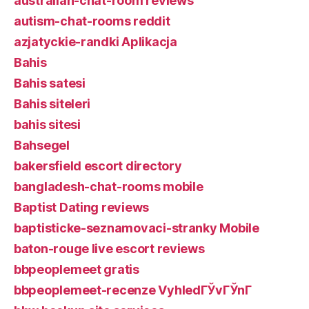
australian-chat-room reviews
autism-chat-rooms reddit
azjatyckie-randki Aplikacja
Bahis
Bahis satesi
Bahis siteleri
bahis sitesi
Bahsegel
bakersfield escort directory
bangladesh-chat-rooms mobile
Baptist Dating reviews
baptisticke-seznamovaci-stranky Mobile
baton-rouge live escort reviews
bbpeoplemeet gratis
bbpeoplemeet-recenze VyhledГЎvГЎnГ­