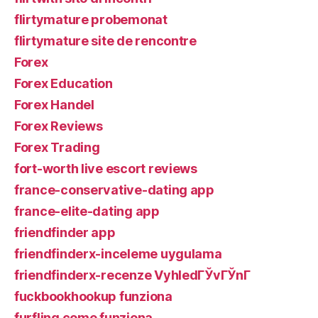
flirtymature probemonat
flirtymature site de rencontre
Forex
Forex Education
Forex Handel
Forex Reviews
Forex Trading
fort-worth live escort reviews
france-conservative-dating app
france-elite-dating app
friendfinder app
friendfinderx-inceleme uygulama
friendfinderx-recenze VyhledГЎvГЎnГ­
fuckbookhookup funziona
furfling come funziona