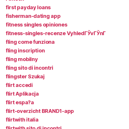
first payday loans
fisherman-dating app
fitness singles opiniones
fitness-singles-recenze VyhledГЎvГЎnГ­
fling come funziona
fling inscription
fling mobilny
fling sito di incontri
flingster Szukaj
flirt accedi
flirt Aplikacja
flirt espa?a
flirt-overzicht BRAND1-app
flirtwith italia
flirtwith sito di incontri