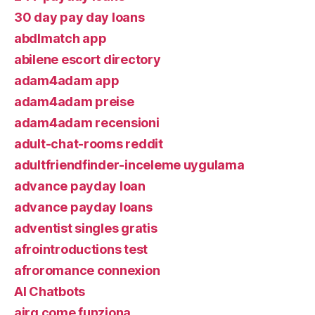
30 day pay day loans
abdlmatch app
abilene escort directory
adam4adam app
adam4adam preise
adam4adam recensioni
adult-chat-rooms reddit
adultfriendfinder-inceleme uygulama
advance payday loan
advance payday loans
adventist singles gratis
afrointroductions test
afroromance connexion
AI Chatbots
airg come funziona