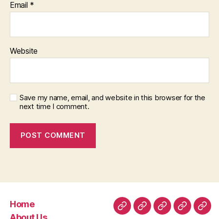
Email
*
Website
Save my name, email, and website in this browser for the
next time I comment.
Home
Home
About
Room
Facilities
Con
About Us