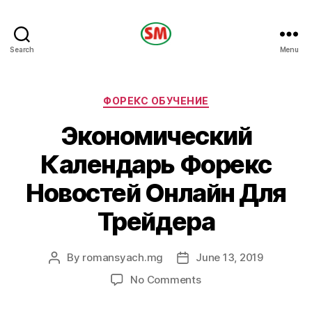
HOTEL
Search
Menu
SM
Categories
ФОРЕКС ОБУЧЕНИЕ
Экономический
Календарь Форекс
Новостей Онлайн Для
Трейдера
By
romansyach.mg
June 13, 2019
Post
Post
author
date
on
No Comments
Экономический
Календарь