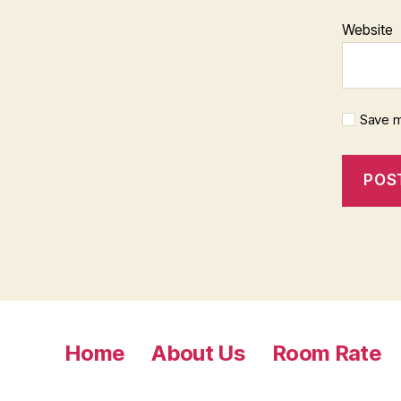
Website
Save m
Home
About Us
Room Rate