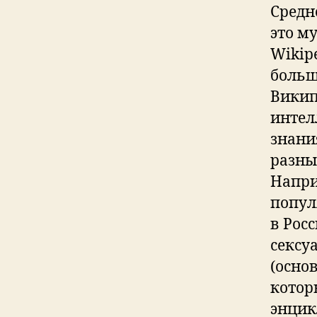
Средн
это м
Wikip
больш
Викип
интел
знани
разны
Напри
попул
в Рос
сексу
(осно
котор
энцик