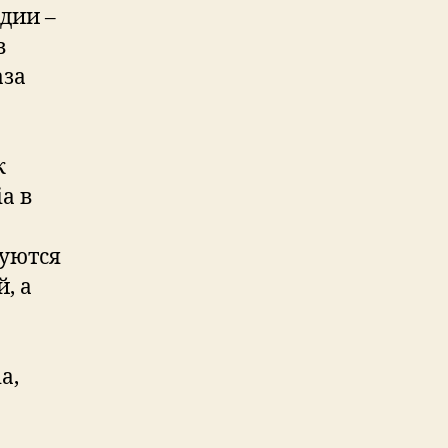
дии –
в
аза
к
a в
уются
, а
a,