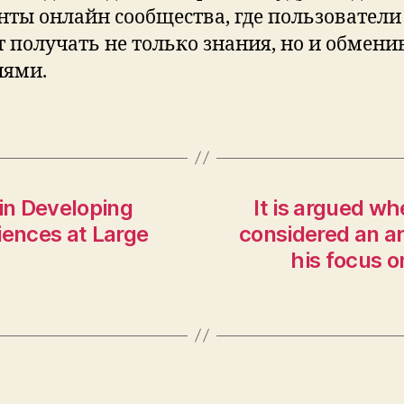
нты онлайн сообщества, где пользователи
т получать не только знания, но и обмени
ями.
 in Developing
It is argued w
iences at Large
considered an ar
his focus o