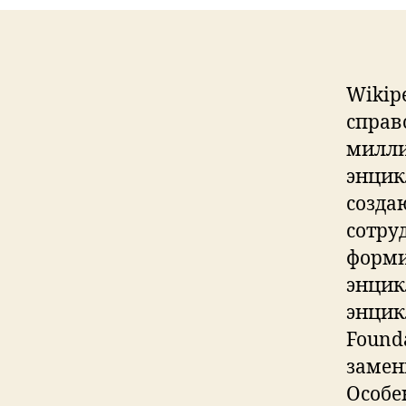
Wikip
справ
милли
энцик
созда
сотру
форми
энцик
энцик
Founda
замен
Особе