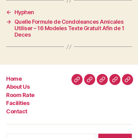
←
Hyphen
→
Quelle Formule de Condoleances Amicales
Utiliser – 16 Modeles Texte Gratuit Afin de 1
Deces
Home
Home
About
Room
Facilities
Con
About Us
Us
Rate
Room Rate
Facilities
Contact
Search