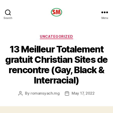
HOTEL
Search
Menu
SM
Categories
UNCATEGORIZED
13 Meilleur Totalement
gratuit Christian Sites de
rencontre (Gay, Black &
Interracial)
By
romansyach.mg
May 17, 2022
Post
Post
author
date