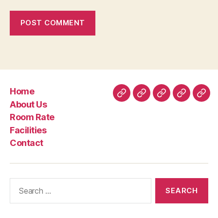
Home
Home
About
Room
Facilities
Con
About Us
Us
Rate
Room Rate
Facilities
Contact
Search
for: