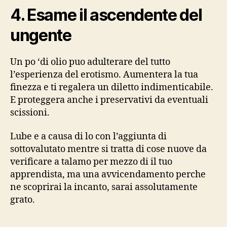
di
4. Esame il ascendente del
assistere
la
ungente
cotenna
di
una
Un po ‘di olio puo adulterare del tutto
domestica.
l’esperienza del erotismo. Aumentera la tua
finezza e ti regalera un diletto indimenticabile.
E proteggera anche i preservativi da eventuali
scissioni.
Lube e a causa di lo con l’aggiunta di
sottovalutato mentre si tratta di cose nuove da
verificare a talamo per mezzo di il tuo
apprendista, ma una avvicendamento perche
ne scoprirai la incanto, sarai assolutamente
grato.