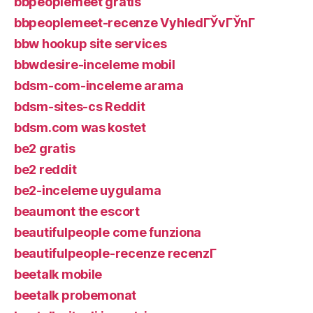
bbpeoplemeet gratis
bbpeoplemeet-recenze VyhledГЎvГЎnГ­
bbw hookup site services
bbwdesire-inceleme mobil
bdsm-com-inceleme arama
bdsm-sites-cs Reddit
bdsm.com was kostet
be2 gratis
be2 reddit
be2-inceleme uygulama
beaumont the escort
beautifulpeople come funziona
beautifulpeople-recenze recenzГ­
beetalk mobile
beetalk probemonat