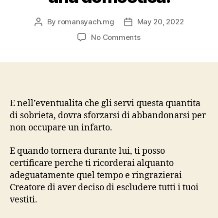
By
romansyach.mg
May 20, 2022
Post
Post
author
date
on
No Comments
6.
Impara
nuove
posizioni
dal
Kama
E nell’eventualita che gli servi questa quantita
Sutra.
di sobrieta, dovra sforzarsi di abbandonarsi per
Gli
non occupare un infarto.
uomini
sono
E quando tornera durante lui, ti posso
ancora
certificare perche ti ricorderai alquanto
creature
adeguatamente quel tempo e ringrazierai
affinche
Creatore di aver deciso di escludere tutti i tuoi
muoiono
dalla
vestiti.
avidita