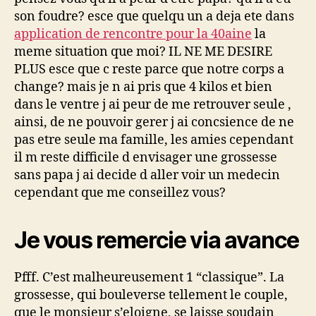
aiment
son foudre? esce que quelqu un a deja ete dans
la
application de rencontre pour la 40aine
la
totalite
meme situation que moi? IL NE ME DESIRE
des
PLUS esce que c reste parce que notre corps a
deux
change?
mais je n ai pris que 4 kilos et bien
iI
dans le ventre j ai peur de me retrouver seule ,
n’a
ainsi, de ne pouvoir gerer j ai concsience de ne
pas
pas etre seule ma famille, les amies cependant
le
courage
il m reste difficile d envisager une grossesse
de
sans papa j ai decide d aller voir un medecin
me
cependant que me conseillez vous?
dire
qu’il
me
Je vous remercie via avance
quitte
et
Pfff. C’est malheureusement 1 “classique”. La
je
grossesse, qui bouleverse tellement le couple,
ne
desire
que le monsieur s’eloigne, se laisse soudain