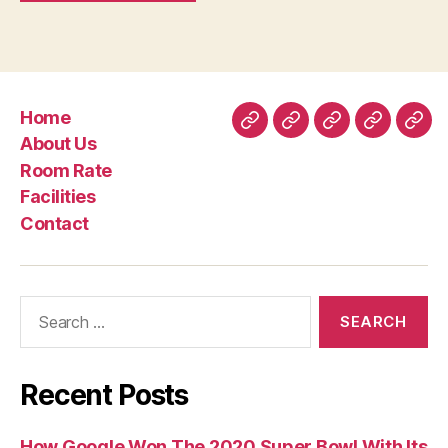
Home
Home
About
Room
Facilities
Con
About Us
Us
Rate
Room Rate
Facilities
Contact
Search
for:
Recent Posts
How Google Won The 2020 Super Bowl With Its