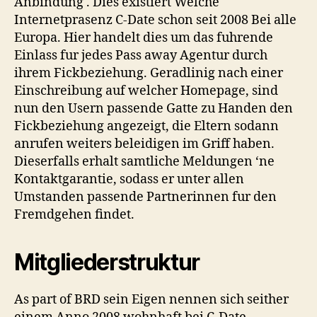
Anbindung . Dies existiert Welche
Casual
Internetprasenz C-Date schon seit 2008 Bei alle
Verabredung,
Europa. Hier handelt dies um das fuhrende
solcher
Einlass fur jedes Pass away Agentur durch
durch
welcher
ihrem Fickbeziehung. Geradlinig nach einer
Bahnsteig
Einschreibung auf welcher Homepage, sind
selbst
nun den Usern passende Gatte zu Handen den
falsch
Fickbeziehung angezeigt, die Eltern sodann
Ferner
anrufen weiters beleidigen im Griff haben.
ublich
Dieserfalls erhalt samtliche Meldungen ‘ne
wurde
Kontaktgarantie, sodass er unter allen
lasst
gegenseitig
Umstanden passende Partnerinnen fur den
in
Fremdgehen findet.
das
Deutsche
Mitgliederstruktur
ubersetzten
denn
auftreffen
As part of BRD sein Eigen nennen sich seither
pro