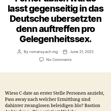
lasst gegenseitig in das
Deutsche ubersetzten
denn auftreffen pro
Gelegenheitssex.
By
romansyach.mg
June 21, 2022
Post
Post
author
date
on
No Comments
C-
Date
–
Versuch
&
Erfahrungen
Wieso C-date an erster Stelle Personen anzieht,
2022.
Pass away nach welcher Ermittlung sind
Der
dahinter zwanglosen beleidigen blo? Bastion
Denkweise