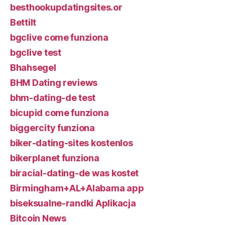
besthookupdatingsites.or
Bettilt
bgclive come funziona
bgclive test
Bhahsegel
BHM Dating reviews
bhm-dating-de test
bicupid come funziona
biggercity funziona
biker-dating-sites kostenlos
bikerplanet funziona
biracial-dating-de was kostet
Birmingham+AL+Alabama app
biseksualne-randki Aplikacja
Bitcoin News