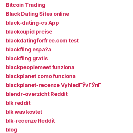
Bitcoin Trading
Black Dating Sites online
black-dating-cs App
blackcupid preise
blackdatingforfree.com test
blackfling espa?a
blackfling gratis
blackpeoplemeet funziona
blackplanet como funciona
blackplanet-recenze VyhledГЎvГЎnГ­
blendr-overzicht Reddit
blk reddit
blk was kostet
blk-recenze Reddit
blog