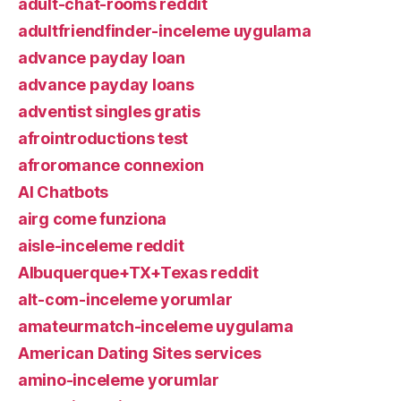
adult-chat-rooms reddit
adultfriendfinder-inceleme uygulama
advance payday loan
advance payday loans
adventist singles gratis
afrointroductions test
afroromance connexion
AI Chatbots
airg come funziona
aisle-inceleme reddit
Albuquerque+TX+Texas reddit
alt-com-inceleme yorumlar
amateurmatch-inceleme uygulama
American Dating Sites services
amino-inceleme yorumlar