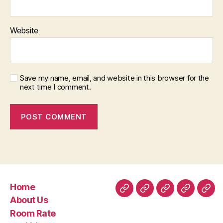
Website
Save my name, email, and website in this browser for the
next time I comment.
Home
Home
About
Room
Facilities
Con
About Us
Us
Rate
Room Rate