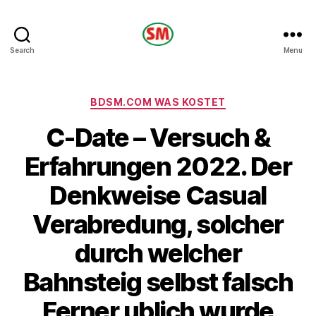
HOTEL
Search
Menu
SM
Categories
BDSM.COM WAS KOSTET
C-Date – Versuch &
Erfahrungen 2022. Der
Denkweise Casual
Verabredung, solcher
durch welcher
Bahnsteig selbst falsch
Ferner ublich wurde