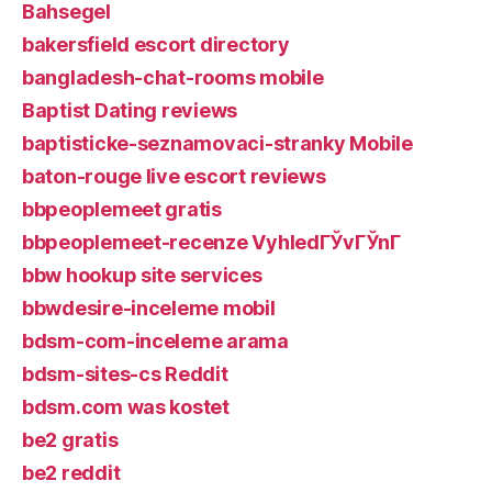
Bahsegel
bakersfield escort directory
bangladesh-chat-rooms mobile
Baptist Dating reviews
baptisticke-seznamovaci-stranky Mobile
baton-rouge live escort reviews
bbpeoplemeet gratis
bbpeoplemeet-recenze VyhledГЎvГЎnГ­
bbw hookup site services
bbwdesire-inceleme mobil
bdsm-com-inceleme arama
bdsm-sites-cs Reddit
bdsm.com was kostet
be2 gratis
be2 reddit