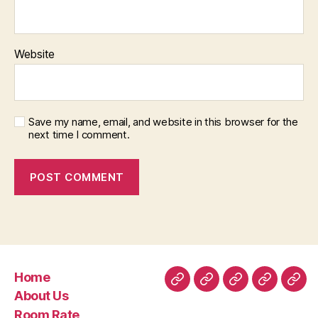
Website
Save my name, email, and website in this browser for the
next time I comment.
Home
Home
About
Room
Facilities
Con
About Us
Us
Rate
Room Rate