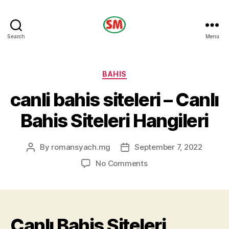
HOTEL
Search
Menu
SM
Categories
BAHIS
canli bahis siteleri – Canlı
Bahis Siteleri Hangileri
By
romansyach.mg
September 7, 2022
Post
Post
author
date
on
No Comments
canli
bahis
siteleri
–
Canlı Bahis Siteleri
Canlı