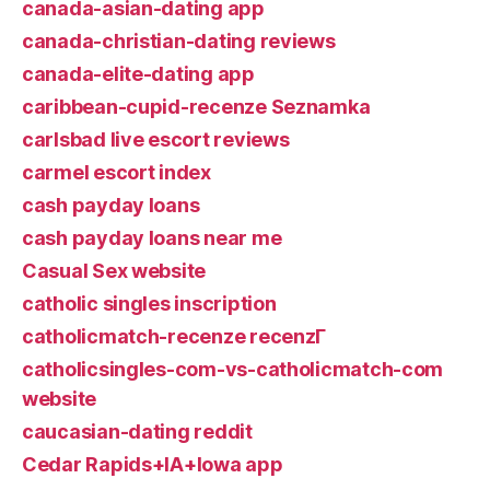
canada-asian-dating app
canada-christian-dating reviews
canada-elite-dating app
caribbean-cupid-recenze Seznamka
carlsbad live escort reviews
carmel escort index
cash payday loans
cash payday loans near me
Casual Sex website
catholic singles inscription
catholicmatch-recenze recenzГ­
catholicsingles-com-vs-catholicmatch-com
website
caucasian-dating reddit
Cedar Rapids+IA+Iowa app