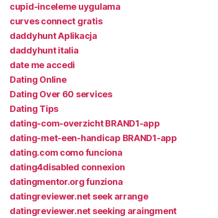
cupid-inceleme uygulama
curves connect gratis
daddyhunt Aplikacja
daddyhunt italia
date me accedi
Dating Online
Dating Over 60 services
Dating Tips
dating-com-overzicht BRAND1-app
dating-met-een-handicap BRAND1-app
dating.com como funciona
dating4disabled connexion
datingmentor.org funziona
datingreviewer.net seek arrange
datingreviewer.net seeking araingment