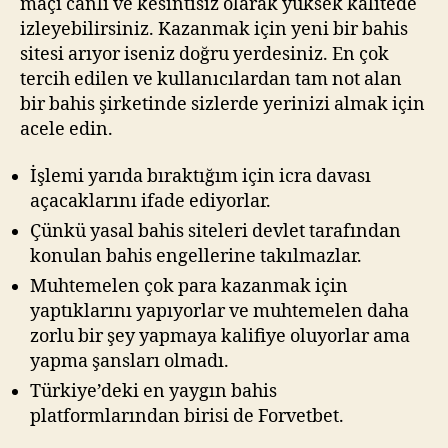
maçı canlı ve kesintisiz olarak yüksek kalitede
izleyebilirsiniz. Kazanmak için yeni bir bahis
sitesi arıyor iseniz doğru yerdesiniz. En çok
tercih edilen ve kullanıcılardan tam not alan
bir bahis şirketinde sizlerde yerinizi almak için
acele edin.
İşlemi yarıda bıraktığım için icra davası
açacaklarını ifade ediyorlar.
Çünkü yasal bahis siteleri devlet tarafından
konulan bahis engellerine takılmazlar.
Muhtemelen çok para kazanmak için
yaptıklarını yapıyorlar ve muhtemelen daha
zorlu bir şey yapmaya kalifiye oluyorlar ama
yapma şansları olmadı.
Türkiye’deki en yaygın bahis
platformlarından birisi de Forvetbet.