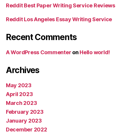
Reddit Best Paper Writing Service Reviews
Reddit Los Angeles Essay Writing Service
Recent Comments
A WordPress Commenter
on
Hello world!
Archives
May 2023
April 2023
March 2023
February 2023
January 2023
December 2022