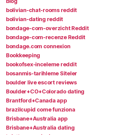
blog
bolivian-chat-rooms reddit
bolivian-dating reddit
bondage-com-overzicht Reddit
bondage-com-recenze Reddit
bondage.com connexion
Bookkeeping
bookofsex-inceleme reddit
bosanmis-tarihleme Siteler
boulder live escort reviews
Boulder+CO+Colorado dating
Brantford+Canada app
brazilcupid come funziona
Brisbane+Australia app
Brisbane+Australia dating