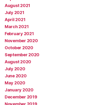
August 2021
July 2021
April 2021
March 2021
February 2021
November 2020
October 2020
September 2020
August 2020
July 2020
June 2020
May 2020
January 2020
December 2019
November 2019