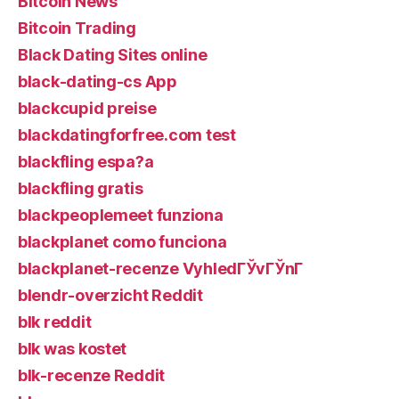
Bitcoin News
Bitcoin Trading
Black Dating Sites online
black-dating-cs App
blackcupid preise
blackdatingforfree.com test
blackfling espa?a
blackfling gratis
blackpeoplemeet funziona
blackplanet como funciona
blackplanet-recenze VyhledГЎvГЎnГ­
blendr-overzicht Reddit
blk reddit
blk was kostet
blk-recenze Reddit