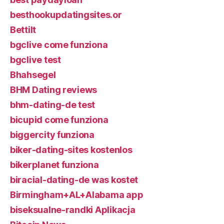
besthookupdatingsites.or
Bettilt
bgclive come funziona
bgclive test
Bhahsegel
BHM Dating reviews
bhm-dating-de test
bicupid come funziona
biggercity funziona
biker-dating-sites kostenlos
bikerplanet funziona
biracial-dating-de was kostet
Birmingham+AL+Alabama app
biseksualne-randki Aplikacja