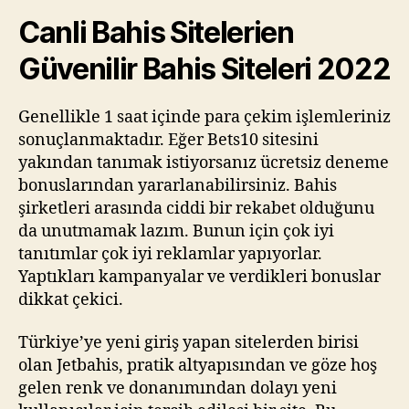
Canli Bahis Sitelerien
Güvenilir Bahis Siteleri 2022
Genellikle 1 saat içinde para çekim işlemleriniz
sonuçlanmaktadır. Eğer Bets10 sitesini
yakından tanımak istiyorsanız ücretsiz deneme
bonuslarından yararlanabilirsiniz. Bahis
şirketleri arasında ciddi bir rekabet olduğunu
da unutmamak lazım. Bunun için çok iyi
tanıtımlar çok iyi reklamlar yapıyorlar.
Yaptıkları kampanyalar ve verdikleri bonuslar
dikkat çekici.
Türkiye’ye yeni giriş yapan sitelerden birisi
olan Jetbahis, pratik altyapısından ve göze hoş
gelen renk ve donanımından dolayı yeni