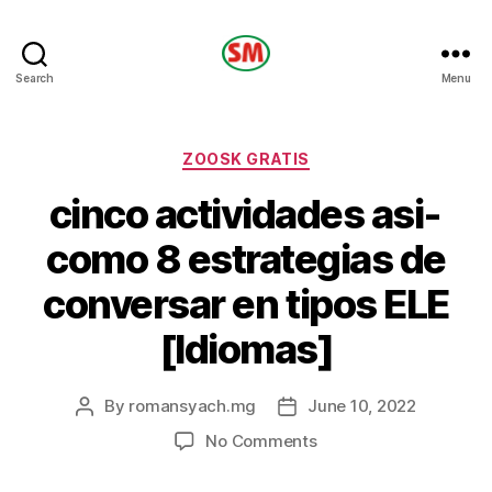
HOTEL
Search
Menu
SM
Categories
ZOOSK GRATIS
cinco actividades asi­
como 8 estrategias de
conversar en tipos ELE
[Idiomas]
By
romansyach.mg
June 10, 2022
Post
Post
author
date
on
No Comments
cinco
actividades