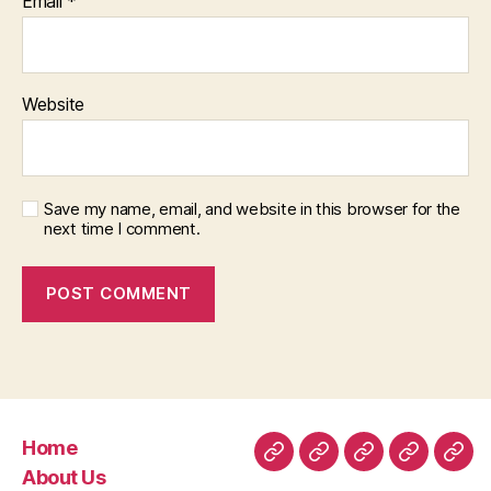
Email
*
Website
Save my name, email, and website in this browser for the
next time I comment.
Home
Home
About
Room
Facilities
Con
About Us