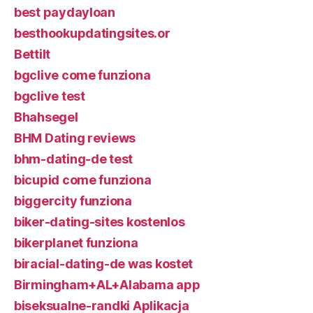
best paydayloan
besthookupdatingsites.or
Bettilt
bgclive come funziona
bgclive test
Bhahsegel
BHM Dating reviews
bhm-dating-de test
bicupid come funziona
biggercity funziona
biker-dating-sites kostenlos
bikerplanet funziona
biracial-dating-de was kostet
Birmingham+AL+Alabama app
biseksualne-randki Aplikacja