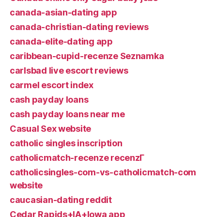
canada-asian-dating app
canada-christian-dating reviews
canada-elite-dating app
caribbean-cupid-recenze Seznamka
carlsbad live escort reviews
carmel escort index
cash payday loans
cash payday loans near me
Casual Sex website
catholic singles inscription
catholicmatch-recenze recenzГ­
catholicsingles-com-vs-catholicmatch-com
website
caucasian-dating reddit
Cedar Rapids+IA+Iowa app