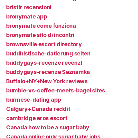
bristlr recensioni
bronymate app
bronymate come funziona
bronymate sito di incontri
brownsville escort directory
buddhistische-datierung seiten
buddygays-recenze recenzГ­
buddygays-recenze Seznamka
Buffalo+NY+New York reviews
bumble-vs-coffee-meets-bagel sites
burmese-dating app
Calgary+Canada reddit
cambridge eros escort
Canada how to be a sugar baby
Canada online only sugar baby jobs