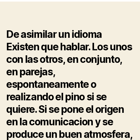
asi­
como
8
estrategias
De asimilar un idioma
de
conversar
Existen que hablar. Los unos
en
tipos
con las otros, en conjunto,
ELE
[Idiomas]
en parejas,
espontaneamente o
realizando el pino si se
quiere. Si se pone el origen
en la comunicacion y se
produce un buen atmosfera,