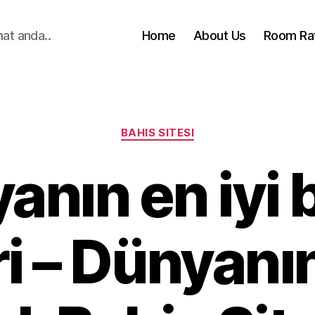
hat anda..
Home
About Us
Room Ra
Categories
BAHIS SITESI
anın en iyi 
ri – Dünyanın