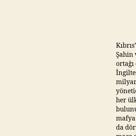
Kıbrıs
Şahin 
ortağı
İngilt
milyar
yöneti
her ülk
bulunu
mafya 
da dör