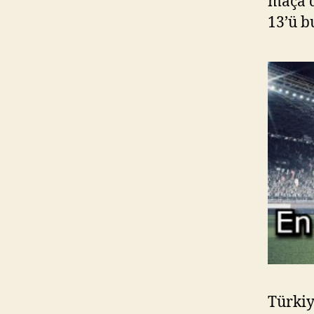
maça d
13’ü b
Türkiy