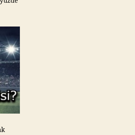
 yüzde
ak