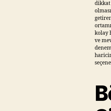
dikkat
olması
getire
ortamı
kolay 
ve mev
denem
harici
seçene
B