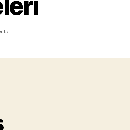
leri
on
nts
dünyanın
en
iyi
bahis
siteleri
–
Dünyanın
En
İyi
Canlı
Bahis
s
Siteleri