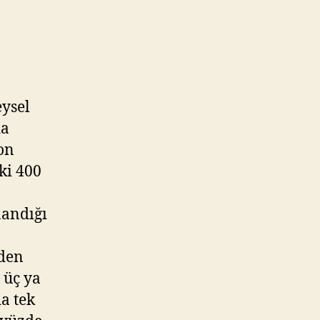
eysel
da
ron
ki 400
nandığı
eden
 üç ya
a tek