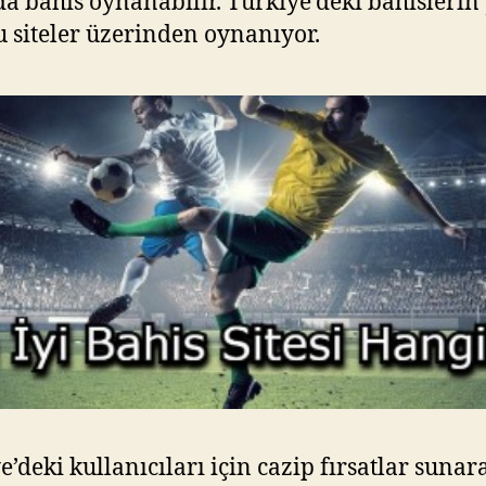
a bahis oynanabilir. Türkiye’deki bahislerin
u siteler üzerinden oynanıyor.
e’deki kullanıcıları için cazip fırsatlar sunar