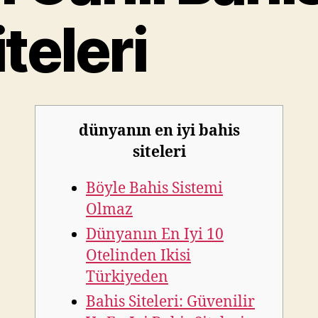
iteleri
dünyanın en iyi bahis
siteleri
Böyle Bahis Sistemi
Olmaz
Dünyanın En Iyi 10
Otelinden Ikisi
Türkiyeden
Bahis Siteleri: Güvenilir