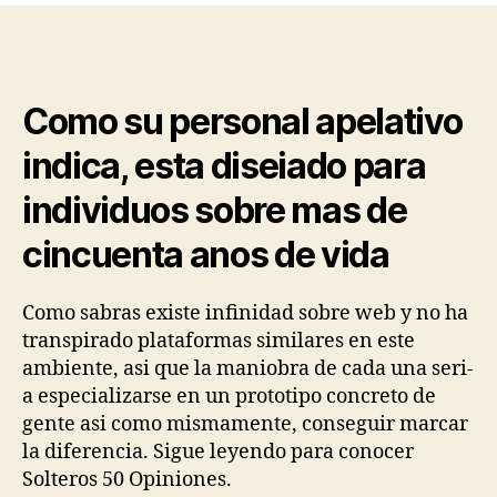
post
de
hoy
analizaremos
Como su personal apelativo
la
pagina
indica, esta diseiado para
de
contactos
individuos sobre mas de
y
de
cincuenta anos de vida
citas,
solteros
Como sabras existe infinidad sobre web y no ha
50
transpirado plataformas similares en este
ambiente, asi que la maniobra de cada una seri­
a especializarse en un prototipo concreto de
gente asi­ como mismamente, conseguir marcar
la diferencia. Sigue leyendo para conocer
Solteros 50 Opiniones.