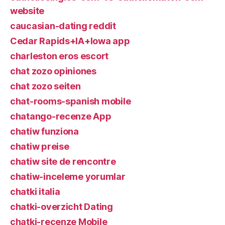
website
caucasian-dating reddit
Cedar Rapids+IA+Iowa app
charleston eros escort
chat zozo opiniones
chat zozo seiten
chat-rooms-spanish mobile
chatango-recenze App
chatiw funziona
chatiw preise
chatiw site de rencontre
chatiw-inceleme yorumlar
chatki italia
chatki-overzicht Dating
chatki-recenze Mobile