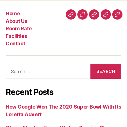
Home
Home
About
Room
Facilities
Con
About Us
Us
Rate
Room Rate
Facilities
Contact
Search
for:
Recent Posts
How Google Won The 2020 Super Bowl With Its
Loretta Advert