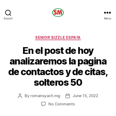
HOTEL
Search
Menu
SM
Categories
SENIOR SIZZLE ESPA?A
En el post de hoy
analizaremos la pagina
de contactos y de citas,
solteros 50
By
romansyach.mg
June 15, 2022
Post
Post
author
date
on
No Comments
En
el