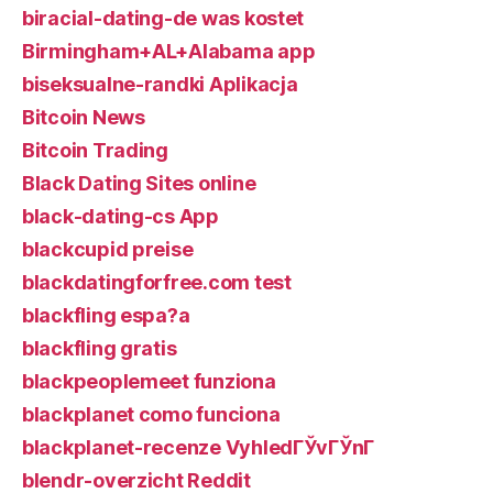
biracial-dating-de was kostet
Birmingham+AL+Alabama app
biseksualne-randki Aplikacja
Bitcoin News
Bitcoin Trading
Black Dating Sites online
black-dating-cs App
blackcupid preise
blackdatingforfree.com test
blackfling espa?a
blackfling gratis
blackpeoplemeet funziona
blackplanet como funciona
blackplanet-recenze VyhledГЎvГЎnГ­
blendr-overzicht Reddit