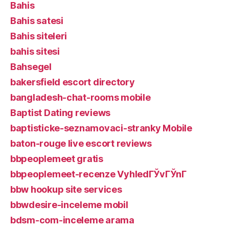
Bahis
Bahis satesi
Bahis siteleri
bahis sitesi
Bahsegel
bakersfield escort directory
bangladesh-chat-rooms mobile
Baptist Dating reviews
baptisticke-seznamovaci-stranky Mobile
baton-rouge live escort reviews
bbpeoplemeet gratis
bbpeoplemeet-recenze VyhledГЎvГЎnГ­
bbw hookup site services
bbwdesire-inceleme mobil
bdsm-com-inceleme arama