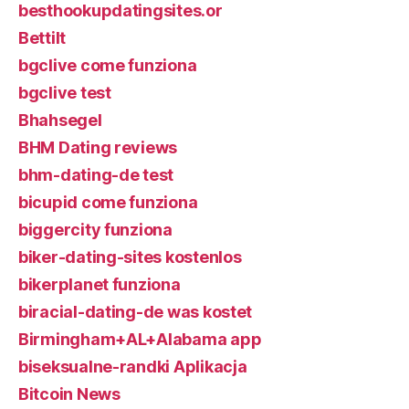
besthookupdatingsites.or
Bettilt
bgclive come funziona
bgclive test
Bhahsegel
BHM Dating reviews
bhm-dating-de test
bicupid come funziona
biggercity funziona
biker-dating-sites kostenlos
bikerplanet funziona
biracial-dating-de was kostet
Birmingham+AL+Alabama app
biseksualne-randki Aplikacja
Bitcoin News