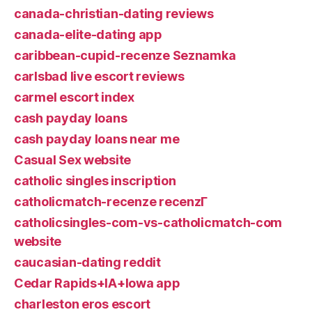
canada-christian-dating reviews
canada-elite-dating app
caribbean-cupid-recenze Seznamka
carlsbad live escort reviews
carmel escort index
cash payday loans
cash payday loans near me
Casual Sex website
catholic singles inscription
catholicmatch-recenze recenzГ­
catholicsingles-com-vs-catholicmatch-com
website
caucasian-dating reddit
Cedar Rapids+IA+Iowa app
charleston eros escort