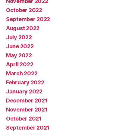
November 2022
October 2022
September 2022
August 2022
July 2022
June 2022
May 2022
April 2022
March 2022
February 2022
January 2022
December 2021
November 2021
October 2021
September 2021