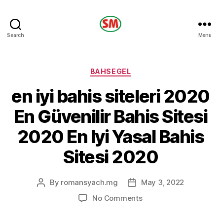
HOTEL
Search
Menu
SM
Categories
BAHSEGEL
en iyi bahis siteleri 2020
En Güvenilir Bahis Sitesi
2020 En Iyi Yasal Bahis
Sitesi 2020
By
romansyach.mg
May 3, 2022
Post
Post
author
date
on
No Comments
en
iyi