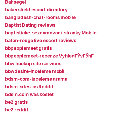
Bahsegel
bakersfield escort directory
bangladesh-chat-rooms mobile
Baptist Dating reviews
baptisticke-seznamovaci-stranky Mobile
baton-rouge live escort reviews
bbpeoplemeet gratis
bbpeoplemeet-recenze VyhledГЎvГЎnГ­
bbw hookup site services
bbwdesire-inceleme mobil
bdsm-com-inceleme arama
bdsm-sites-cs Reddit
bdsm.com was kostet
be2 gratis
be2 reddit