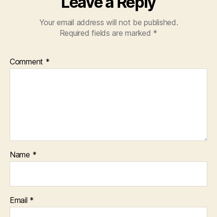
Leave a Reply
Your email address will not be published.
Required fields are marked
*
Comment
*
Name
*
Email
*