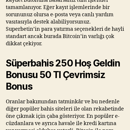
kaydet butonuna basarsanız tüm işlemler
tamamlanıyor. Eğer kayıt işlemlerinde bir
sorununuz olursa e-posta veya canlı yardım
vasıtasıyla destek alabiliyorsunuz.
Superbetin’in para yatırma seçenekleri de hayli
standart ancak burada Bitcoin’in varlığı çok
dikkat çekiyor.
Süperbahis 250 Hoş Geldin
Bonusu 50 Tl Çevrimsiz
Bonus
Oranlar bakımından tatminkâr ve bu nedenle
diğer popüler bahis siteleri ile olan rekabetinde
öne çıkmak için çaba gösteriyor. En popüler e-
cüzdanlara ve ayrıca havale ile kredi kartına