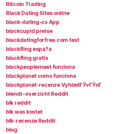
Bitcoin Trading
Black Dating Sites online
black-dating-cs App
blackcupid preise
blackdatingforfree.com test
blackfling espa?a
blackfling gratis
blackpeoplemeet funziona
blackplanet como funciona
blackplanet-recenze VyhledГЎvГЎnГ­
blendr-overzicht Reddit
blk reddit
blk was kostet
blk-recenze Reddit
blog