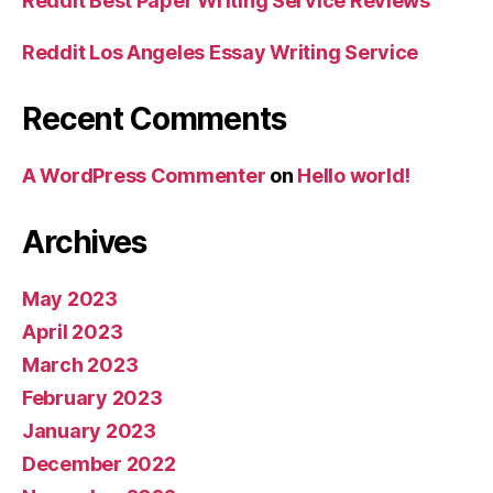
Reddit Best Paper Writing Service Reviews
Reddit Los Angeles Essay Writing Service
Recent Comments
A WordPress Commenter
on
Hello world!
Archives
May 2023
April 2023
March 2023
February 2023
January 2023
December 2022