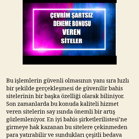
Bu işlemlerin güvenli olmasının yanı sıra hızlı
bir şekilde gerçekleşmesi de güvenilir bahis
sitelerinin bir başka özelliği olarak biliniyor.
Son zamanlarda bu konuda kaliteli hizmet
veren sitelerin say ısında önemli bir artış
gözlemleniyor. En iyi bahis şirketlerilistesi’ne
girmeye hak kazanan bu sitelere çekinmeden
para yatırabilir ve sundukları çeşitli bedava