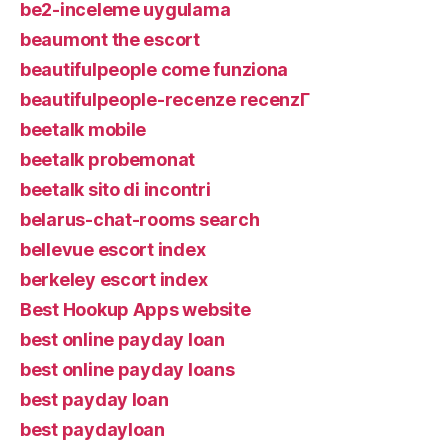
be2-inceleme uygulama
beaumont the escort
beautifulpeople come funziona
beautifulpeople-recenze recenzГ­
beetalk mobile
beetalk probemonat
beetalk sito di incontri
belarus-chat-rooms search
bellevue escort index
berkeley escort index
Best Hookup Apps website
best online payday loan
best online payday loans
best payday loan
best paydayloan