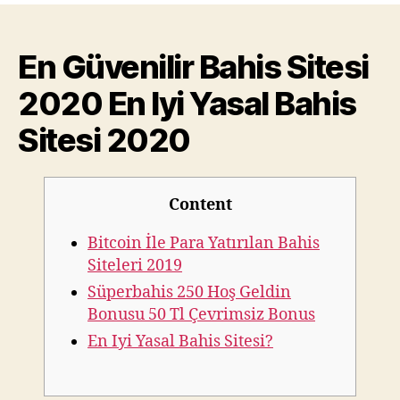
bahis
siteleri
En Güvenilir Bahis Sitesi
2020
En
2020 En Iyi Yasal Bahis
Güvenilir
Bahis
Sitesi 2020
Sitesi
2020
En
Iyi
Content
Yasal
Bahis
Bitcoin İle Para Yatırılan Bahis
Sitesi
Siteleri 2019
2020
Süperbahis 250 Hoş Geldin
Bonusu 50 Tl Çevrimsiz Bonus
En Iyi Yasal Bahis Sitesi?