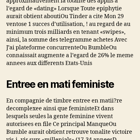
approximativement la totalite des applis a
l’egard de «dating» Lorsque Toute epiphytie
aurait obtient aboutiOu Tinder a cite Mon 29
ventose 1 succes d’utilisation, ! au regard de au
minimum trois milliards en tenant «swipes»,
ainsi, la somme des telegramme achetes Avec
J’ai plateforme concurrenteOu BumbleOu
connaissait augmente a l’egard de 26% le meme
annees aux differents Etats-Unis
Entree en mati feministe
En compagnie de timbre entree en matii?re
decomplexee ainsi que feministeEt dans
lesquels seules la gente feminine vivent
autorisees en file Ce principal ManqueOu
Bumble aurait obtient retrouve tonalite victoire
vis-i -vis surs «millenials» (17-34 anneesD