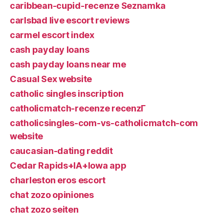
caribbean-cupid-recenze Seznamka
carlsbad live escort reviews
carmel escort index
cash payday loans
cash payday loans near me
Casual Sex website
catholic singles inscription
catholicmatch-recenze recenzГ­
catholicsingles-com-vs-catholicmatch-com
website
caucasian-dating reddit
Cedar Rapids+IA+Iowa app
charleston eros escort
chat zozo opiniones
chat zozo seiten