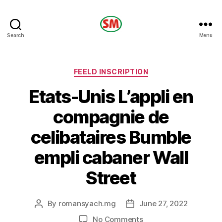
HOTEL
Search
Menu
SM
Categories
FEELD INSCRIPTION
Etats-Unis L’appli en
compagnie de
celibataires Bumble
empli cabaner Wall
Street
By
romansyach.mg
June 27, 2022
Post
Post
author
date
on
No Comments