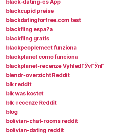
black-dating-cs App
blackcupid preise
blackdatingforfree.com test
blackfling espa?a
blackfling gratis
blackpeoplemeet funziona
blackplanet como funciona
blackplanet-recenze VyhledГЎvГЎnГ­
blendr-overzicht Reddit
blk reddit
blk was kostet
blk-recenze Reddit
blog
bolivian-chat-rooms reddit
bolivian-dating reddit