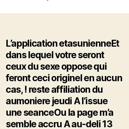
Etats-
Unis
L’appli
en
compagnie
de
L’application etasunienneEt
celibataires
Bumble
dans lequel votre seront
empli
cabaner
ceux du sexe oppose qui
Wall
Street
feront ceci originel en aucun
cas, ! reste affiliation du
aumoniere jeudi A l’issue
une seanceOu la page m’a
semble accru A au-deli 13