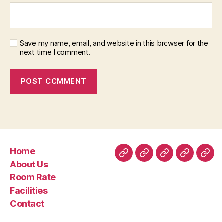
Save my name, email, and website in this browser for the
next time I comment.
Home
Home
About
Room
Facilities
Con
About Us
Us
Rate
Room Rate
Facilities
Contact