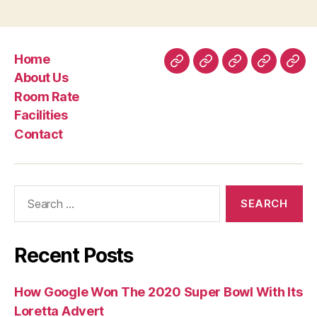
Home
Home
About
Room
Facilities
Con
About Us
Us
Rate
Room Rate
Facilities
Contact
Search
for:
Recent Posts
How Google Won The 2020 Super Bowl With Its
Loretta Advert