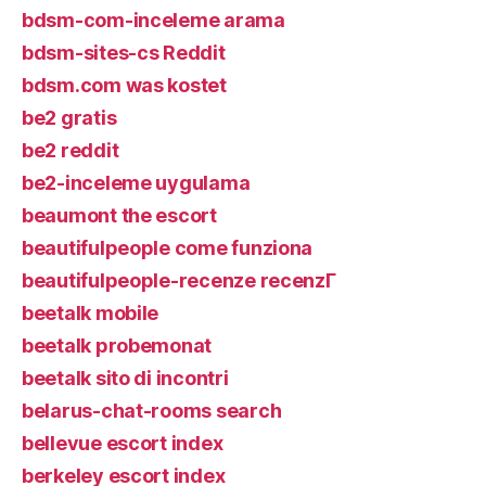
bdsm-com-inceleme arama
bdsm-sites-cs Reddit
bdsm.com was kostet
be2 gratis
be2 reddit
be2-inceleme uygulama
beaumont the escort
beautifulpeople come funziona
beautifulpeople-recenze recenzГ­
beetalk mobile
beetalk probemonat
beetalk sito di incontri
belarus-chat-rooms search
bellevue escort index
berkeley escort index