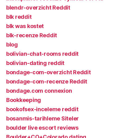
blendr-overzicht Reddit
blk reddit
blk was kostet
blk-recenze Reddit
blog
bolivian-chat-rooms reddit
bolivian-dating reddit
bondage-com-overzicht Reddit
bondage-com-recenze Reddit
bondage.com connexion
Bookkeeping
bookofsex-inceleme reddit
bosanmis-tarihleme Siteler
boulder live escort reviews
Boulder+CO+Colorado dating