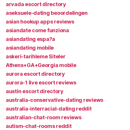
arvada escort directory
aseksuele-dating beoordelingen
asian hookup apps reviews
asiandate come funziona
asiandating espa?a
asiandating mobile
askeri-tarihleme Siteler
Athens+GA+Georgia mobile
aurora escort directory
aurora-1 live escort reviews
austin escort directory
australia-conservative-dating reviews
australia-interracial-dating reddit
australian-chat-room reviews
autism-chat-rooms reddit