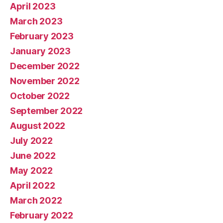
April 2023
March 2023
February 2023
January 2023
December 2022
November 2022
October 2022
September 2022
August 2022
July 2022
June 2022
May 2022
April 2022
March 2022
February 2022