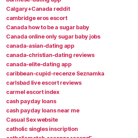
Calgary+Canada reddit
cambridge eros escort
Canada how to be a sugar baby
Canada online only sugar baby jobs
canada-asian-dating app
canada-christian-dating reviews
canada-elite-dating app
caribbean-cupid-recenze Seznamka
carlsbad live escort reviews
carmel escort index
cash payday loans
cash payday loans near me
Casual Sex website
catholic singles inscription