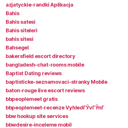
azjatyckie-randki Aplikacja
Bahis
Bahis satesi
Bahis siteleri
bahis sitesi
Bahsegel
bakersfield escort directory
bangladesh-chat-rooms mobile
Baptist Dating reviews
baptisticke-seznamovaci-stranky Mobile
baton-rouge live escort reviews
bbpeoplemeet gratis
bbpeoplemeet-recenze VyhledГЎvГЎnГ­
bbw hookup site services
bbwdesire-inceleme mobil