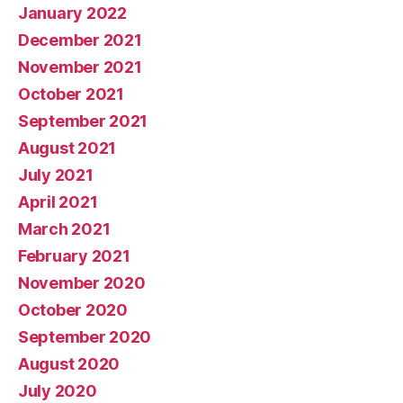
January 2022
December 2021
November 2021
October 2021
September 2021
August 2021
July 2021
April 2021
March 2021
February 2021
November 2020
October 2020
September 2020
August 2020
July 2020