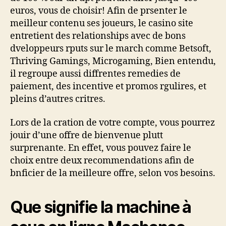
euros, vous de choisir! Afin de prsenter le
meilleur contenu ses joueurs, le casino site
entretient des relationships avec de bons
dveloppeurs rputs sur le march comme Betsoft,
Thriving Gamings, Microgaming, Bien entendu,
il regroupe aussi diffrentes remedies de
paiement, des incentive et promos rgulires, et
pleins d’autres critres.
Lors de la cration de votre compte, vous pourrez
jouir d’une offre de bienvenue plutt
surprenante. En effet, vous pouvez faire le
choix entre deux recommendations afin de
bnficier de la meilleure offre, selon vos besoins.
Que signifie la machine à