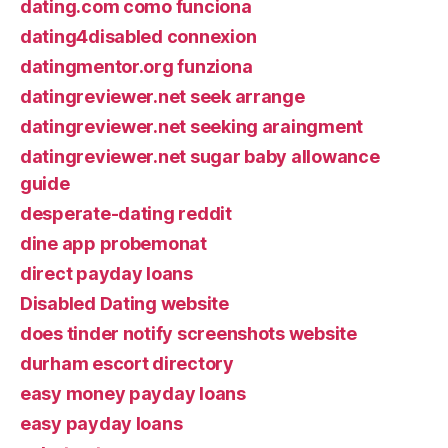
dating.com como funciona
dating4disabled connexion
datingmentor.org funziona
datingreviewer.net seek arrange
datingreviewer.net seeking araingment
datingreviewer.net sugar baby allowance
guide
desperate-dating reddit
dine app probemonat
direct payday loans
Disabled Dating website
does tinder notify screenshots website
durham escort directory
easy money payday loans
easy payday loans