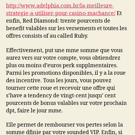
http://www.adelphia.com.br/la-meilleure-
strategie-a-utiliser-pour-casino-machance/
Et
enfin, Red Diamond: trente pourcents de
benefit valables sur les versements et toutes les
offres consists of au called Ruby.
Effectivement, put une mme somme que vous
aurez vers sur votre compte, vous obtiendrez
plus ou moins d’euros perk supplmentaires.
Parmi les promotions disponibles, il y a la roue
des incentive. Tous les jours, vous pouvez
tourner cette roue et recevoir une offre qui
s’have a tendency de vingt-cent jusqu’ cent
pourcents de bonus valables sur votre prochain
dpt, faire le jour mme.
Elle permet de rembourser vos pertes selon la
somme dfinie par votre sounded VIP. Enfin, si