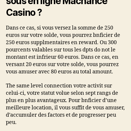
sous en ligne Machance
Casino ?
Dans ce cas, si vous versez la somme de 250
euros sur votre solde, vous pourrez bnficier de
250 euros supplmentaires en reward. Ou 300
pourcents valables sur tous les dpts do not le
montant est infrieur 60 euros. Dans ce cas, en
versant 20 euros sur votre solde, vous pourrez
vous amuser avec 80 euros au total amount.
The same level connection votre activit sur
celui-ci, votre statut volue selon sept rangs de
plus en plus avantageux. Pour bnficier d’une
meilleure location, il vous suffit de vous amuser,
d’accumuler des factors et de progresser peu
peu.