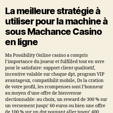
La meilleure stratégie à
utiliser pour la machine à
sous Machance Casino
en ligne
Ma Possibility Online casino a compris
l’importance du joueur et fulfilled tout en uvre
pour le satisfaire: support client qualitatif,
incentive valable sur chaque dpt, program VIP
avantageux, compatibilit mobile, Ds la cration
de votre profil, les rcompenses sont l’honneur
au moyen d’une offre de bienvenue
slectionnable: au choix, un reward de 300 % sur
un versement jusqu’ 60 euros ou bien une offre
de 100 % sur un dpt pouvant aller jusqu’ 400