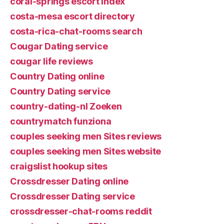
coral-springs escort index
costa-mesa escort directory
costa-rica-chat-rooms search
Cougar Dating service
cougar life reviews
Country Dating online
Country Dating service
country-dating-nl Zoeken
countrymatch funziona
couples seeking men Sites reviews
couples seeking men Sites website
craigslist hookup sites
Crossdresser Dating online
Crossdresser Dating service
crossdresser-chat-rooms reddit