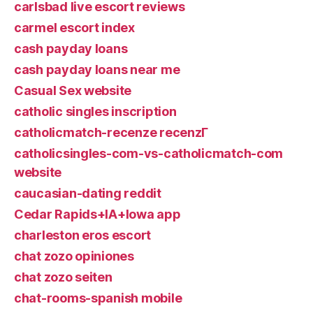
carlsbad live escort reviews
carmel escort index
cash payday loans
cash payday loans near me
Casual Sex website
catholic singles inscription
catholicmatch-recenze recenzГ­
catholicsingles-com-vs-catholicmatch-com
website
caucasian-dating reddit
Cedar Rapids+IA+Iowa app
charleston eros escort
chat zozo opiniones
chat zozo seiten
chat-rooms-spanish mobile