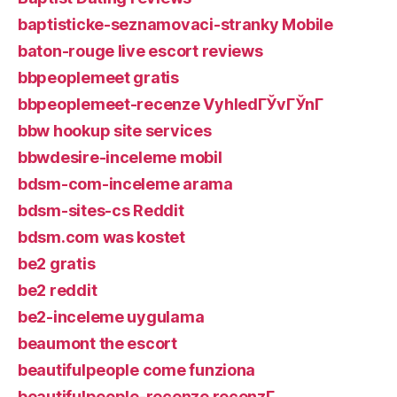
baptisticke-seznamovaci-stranky Mobile
baton-rouge live escort reviews
bbpeoplemeet gratis
bbpeoplemeet-recenze VyhledГЎvГЎnГ­
bbw hookup site services
bbwdesire-inceleme mobil
bdsm-com-inceleme arama
bdsm-sites-cs Reddit
bdsm.com was kostet
be2 gratis
be2 reddit
be2-inceleme uygulama
beaumont the escort
beautifulpeople come funziona
beautifulpeople-recenze recenzГ­