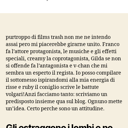
Frammezzo
a
i
proiezione
‘(im)perdibili’,
io
purtroppo di films trash non me ne intendo
vi
assai pero mi piacerebbe girarne unito. Franco
consiglio
fa l’attore protagonista, le musiche e gli effetti
anche
speciali, creamy la coprotagonista, Gilda se non
“.
si offende fa l’antagonista e v-chan che mi
Perche
sembra un esperto il regista. Io posso compilare
non
il sottomesso ispirandomi alla mia energia di
ci
organizziamo.
risse e ruby il coniglio scrive le battute
volgari!Anzi facciamo tanto: scriviamo un
predisposto insieme qua sul blog.
Ognuno mette
un’idea. Certo perche sono un attitudine.
Gli estraggono i lombi e ne