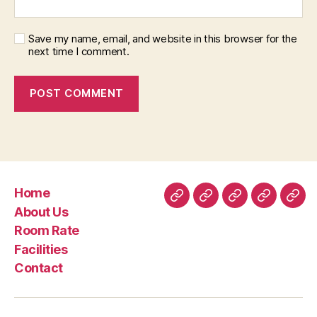
Save my name, email, and website in this browser for the
next time I comment.
Home
Home
About
Room
Facilities
Con
About Us
Us
Rate
Room Rate
Facilities
Contact