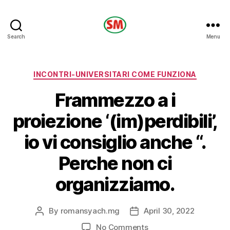
HOTEL
Search
Menu
SM
Categories
INCONTRI-UNIVERSITARI COME FUNZIONA
Frammezzo a i
proiezione ‘(im)perdibili’,
io vi consiglio anche “.
Perche non ci
organizziamo.
By
romansyach.mg
April 30, 2022
Post
Post
author
date
on
No Comments