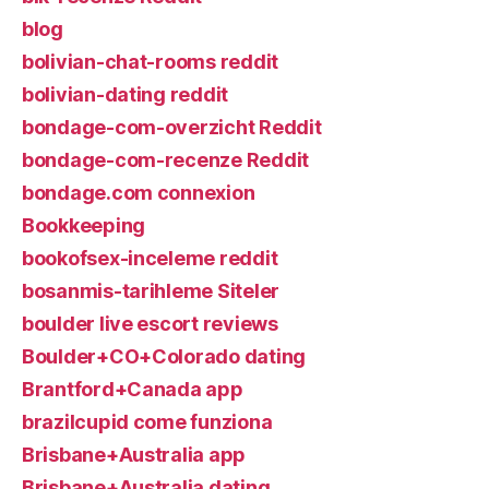
blog
bolivian-chat-rooms reddit
bolivian-dating reddit
bondage-com-overzicht Reddit
bondage-com-recenze Reddit
bondage.com connexion
Bookkeeping
bookofsex-inceleme reddit
bosanmis-tarihleme Siteler
boulder live escort reviews
Boulder+CO+Colorado dating
Brantford+Canada app
brazilcupid come funziona
Brisbane+Australia app
Brisbane+Australia dating