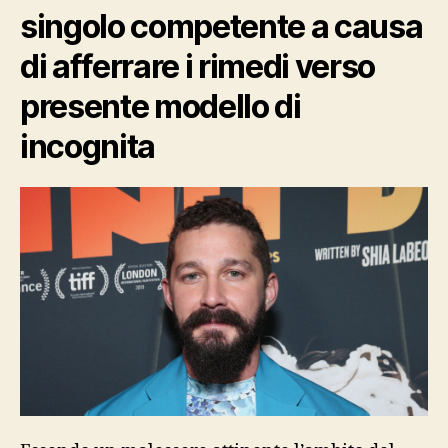
singolo competente a causa
pariglia
in
di afferrare i rimedi verso
quale
momento
presente modello di
movente
frustrazione
incognita
e
scontentezza