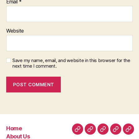
Email
*
Website
Save my name, email, and website in this browser for the
next time I comment.
Home
Home
About
Room
Facilities
Con
About Us