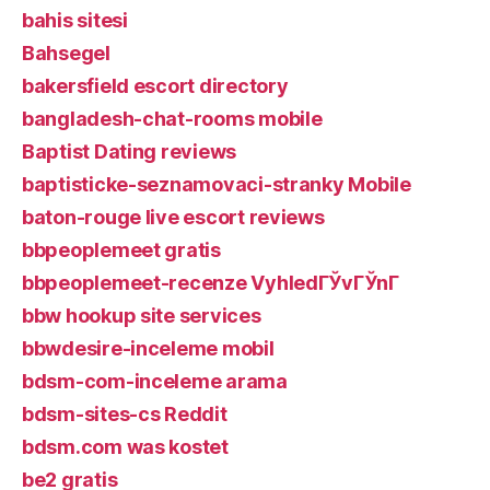
bahis sitesi
Bahsegel
bakersfield escort directory
bangladesh-chat-rooms mobile
Baptist Dating reviews
baptisticke-seznamovaci-stranky Mobile
baton-rouge live escort reviews
bbpeoplemeet gratis
bbpeoplemeet-recenze VyhledГЎvГЎnГ­
bbw hookup site services
bbwdesire-inceleme mobil
bdsm-com-inceleme arama
bdsm-sites-cs Reddit
bdsm.com was kostet
be2 gratis