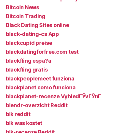
Bitcoin News
Bitcoin Trading
Black Dating Sites online
black-dating-cs App
blackcupid preise
blackdatingforfree.com test
blackfling espa?a
blackfling gratis
blackpeoplemeet funziona
blackplanet como funciona
blackplanet-recenze VyhledГЎvГЎnГ­
blendr-overzicht Reddit
blk reddit
blk was kostet
blk-recenze Reddit