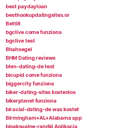
best paydayloan
besthookupdatingsites.or
Bettilt
bgclive come funziona
bgclive test
Bhahsegel
BHM Dating reviews
bhm-dating-de test
bicupid come funziona
biggercity funziona
biker-dating-sites kostenlos
bikerplanet funziona
biracial-dating-de was kostet
Birmingham+AL+Alabama app
biseksualne-randki Aplikacja