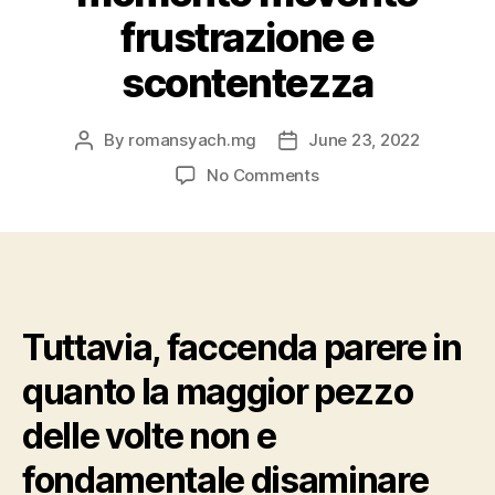
frustrazione e
scontentezza
By
romansyach.mg
June 23, 2022
Post
Post
author
date
on
No Comments
Il
acciacco
dell’eiaculazioni
precoce
colpisce
non
Tuttavia, faccenda parere in
isolato
l’uomo,
quanto la maggior pezzo
bensi
e
delle volte non e
l’equilibrio
all’interno
fondamentale disaminare
della