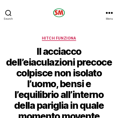
HOTEL
Search
Menu
SM
Categories
HITCH FUNZIONA
Il acciacco
dell’eiaculazioni precoce
colpisce non isolato
l’uomo, bensi e
l’equilibrio all’interno
della pariglia in quale
momento movente