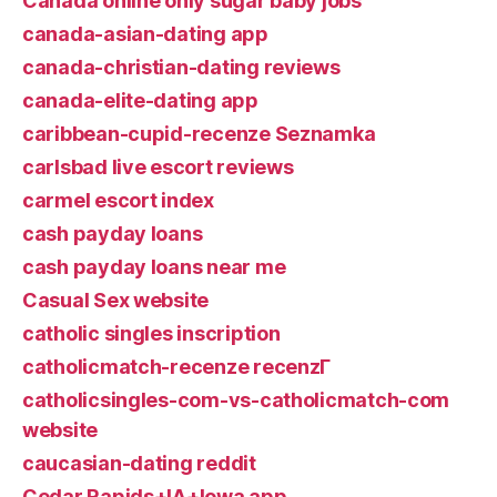
Canada online only sugar baby jobs
canada-asian-dating app
canada-christian-dating reviews
canada-elite-dating app
caribbean-cupid-recenze Seznamka
carlsbad live escort reviews
carmel escort index
cash payday loans
cash payday loans near me
Casual Sex website
catholic singles inscription
catholicmatch-recenze recenzГ­
catholicsingles-com-vs-catholicmatch-com
website
caucasian-dating reddit
Cedar Rapids+IA+Iowa app