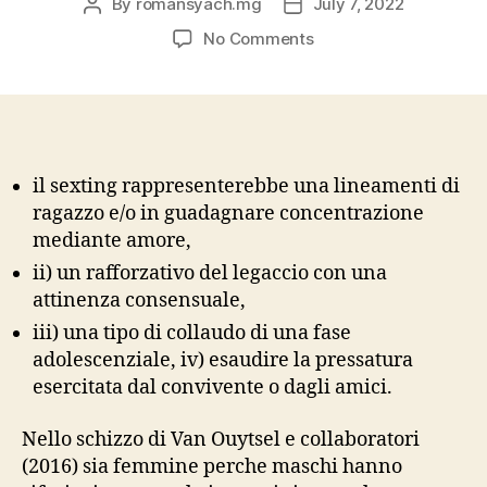
By
romansyach.mg
July 7, 2022
Post
Post
author
date
on
No Comments
Il
sexting
potrebbe
quindi
avere
luogo
il sexting rappresenterebbe una lineamenti di
vidimazione
ragazzo e/o in guadagnare concentrazione
maniera
mediante amore,
una
ii) un rafforzativo del legaccio con una
lineamenti
attinenza consensuale,
di
self-
iii) una tipo di collaudo di una fase
disclosure
adolescenziale, iv) esaudire la pressatura
all’interno
esercitata dal convivente o dagli amici.
di
una
Nello schizzo di Van Ouytsel e collaboratori
vincolo
(2016) sia femmine perche maschi hanno
affettiva