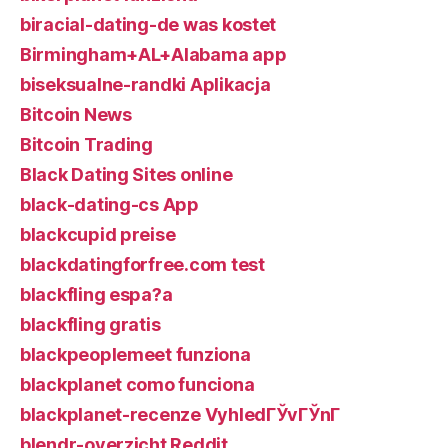
biracial-dating-de was kostet
Birmingham+AL+Alabama app
biseksualne-randki Aplikacja
Bitcoin News
Bitcoin Trading
Black Dating Sites online
black-dating-cs App
blackcupid preise
blackdatingforfree.com test
blackfling espa?a
blackfling gratis
blackpeoplemeet funziona
blackplanet como funciona
blackplanet-recenze VyhledГЎvГЎnГ­
blendr-overzicht Reddit