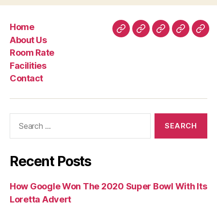
Home
Home
About
Room
Facilities
Con
About Us
Us
Rate
Room Rate
Facilities
Contact
Search
for:
Recent Posts
How Google Won The 2020 Super Bowl With Its
Loretta Advert