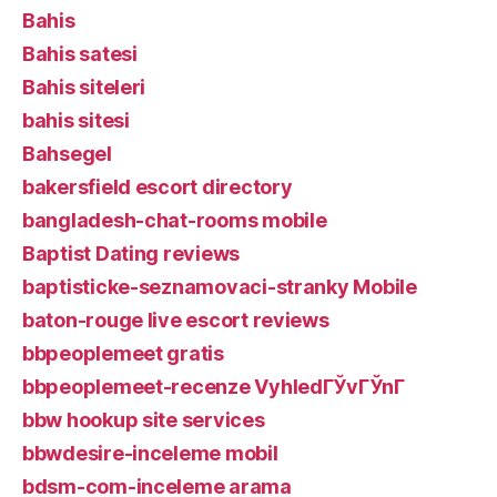
Bahis
Bahis satesi
Bahis siteleri
bahis sitesi
Bahsegel
bakersfield escort directory
bangladesh-chat-rooms mobile
Baptist Dating reviews
baptisticke-seznamovaci-stranky Mobile
baton-rouge live escort reviews
bbpeoplemeet gratis
bbpeoplemeet-recenze VyhledГЎvГЎnГ­
bbw hookup site services
bbwdesire-inceleme mobil
bdsm-com-inceleme arama