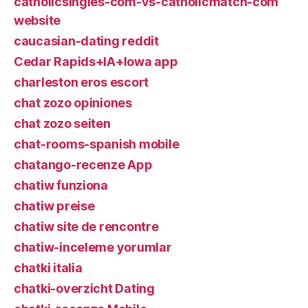
catholicsingles-com-vs-catholicmatch-com
website
caucasian-dating reddit
Cedar Rapids+IA+Iowa app
charleston eros escort
chat zozo opiniones
chat zozo seiten
chat-rooms-spanish mobile
chatango-recenze App
chatiw funziona
chatiw preise
chatiw site de rencontre
chatiw-inceleme yorumlar
chatki italia
chatki-overzicht Dating