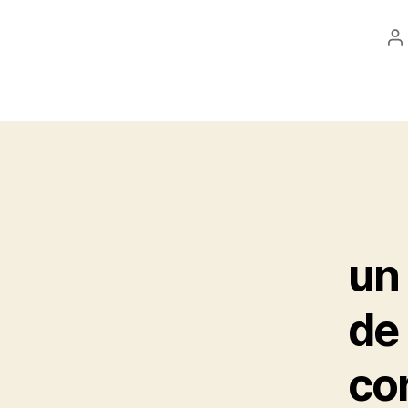
P
a
un 
de
cor