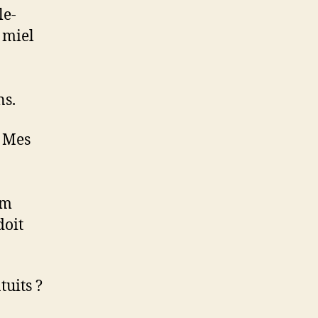
le-
 miel
ns.
? Mes
om
doit
tuits ?