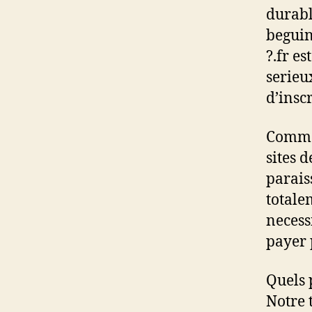
durabl
beguin
?.fr es
serieu
d’insc
Commen
sites 
paraiss
totale
necessi
payer 
Quels 
Notre 