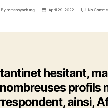
By
romansyach.mg
April 29, 2022
No Comme
ost
Post
uthor
date
tantinet hesitant, ma
 nombreuses profils
respondent, ainsi, Af