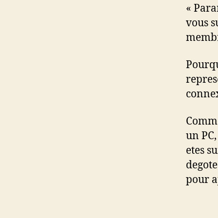
« Para
vous s
membre
Pourqu
repres
conne
Commen
un PC,
etes s
degote 
pour aj