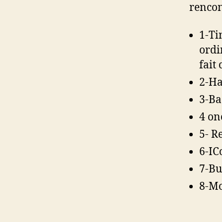
rencon
1-Ti
ordin
fait
2-H
3-Ba
4 on
5- R
6-IC
7-Bu
8-Mo