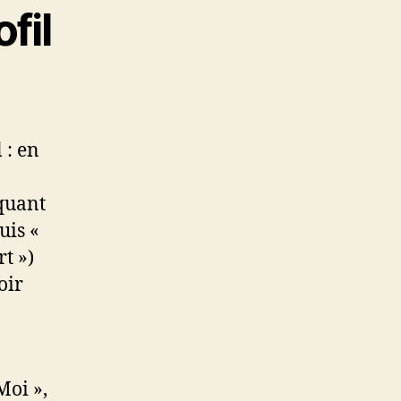
fil
 : en
iquant
uis «
t »)
oir
Moi »,