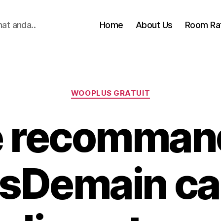
hat anda..
Home
About Us
Room Ra
Categories
WOOPLUS GRATUIT
e recomman
sDemain car