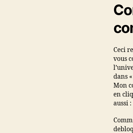
Co
co
Ceci r
vous c
l’univ
dans «
Mon co
en cli
aussi :
Commen
debloq