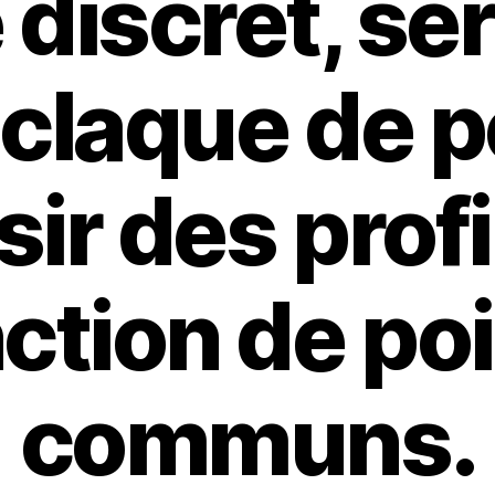
 discret, se
 claque de 
sir des profi
ction de po
communs.