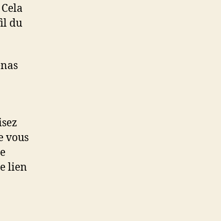
 Cela
il du
enas
isez
e vous
se
e lien