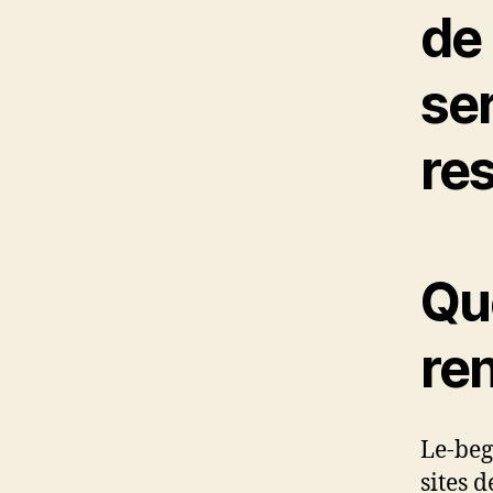
de 
ser
re
Que
ren
Le-begu
sites 