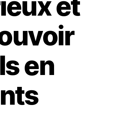
rieux et
pouvoir
ls en
ints