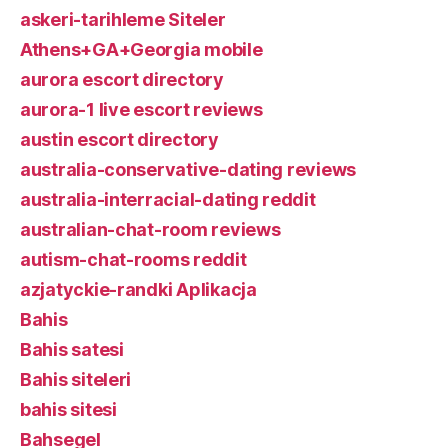
askeri-tarihleme Siteler
Athens+GA+Georgia mobile
aurora escort directory
aurora-1 live escort reviews
austin escort directory
australia-conservative-dating reviews
australia-interracial-dating reddit
australian-chat-room reviews
autism-chat-rooms reddit
azjatyckie-randki Aplikacja
Bahis
Bahis satesi
Bahis siteleri
bahis sitesi
Bahsegel