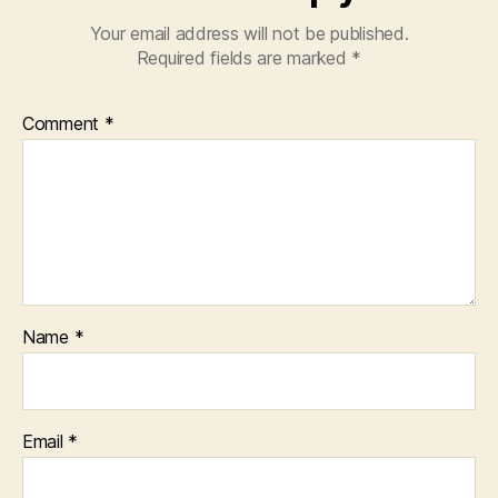
Your email address will not be published.
Required fields are marked
*
Comment
*
Name
*
Email
*