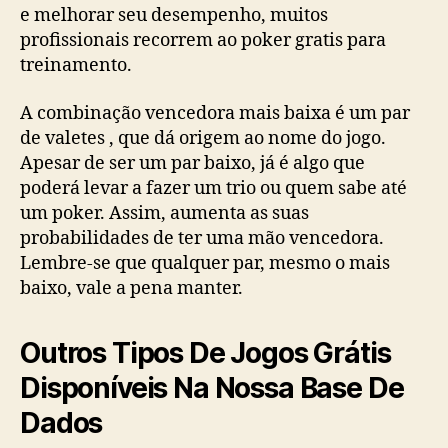
e melhorar seu desempenho, muitos
profissionais recorrem ao poker gratis para
treinamento.
A combinação vencedora mais baixa é um par
de valetes , que dá origem ao nome do jogo.
Apesar de ser um par baixo, já é algo que
poderá levar a fazer um trio ou quem sabe até
um poker. Assim, aumenta as suas
probabilidades de ter uma mão vencedora.
Lembre-se que qualquer par, mesmo o mais
baixo, vale a pena manter.
Outros Tipos De Jogos Grátis
Disponíveis Na Nossa Base De
Dados