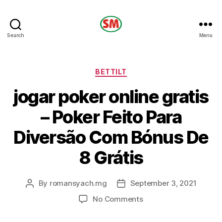
HOTEL
Search
Menu
SM
Categories
BETTILT
jogar poker online gratis
– Poker Feito Para
Diversão Com Bónus De
8 Grátis
By
romansyach.mg
September 3, 2021
Post
Post
author
date
on
No Comments
jogar
poker