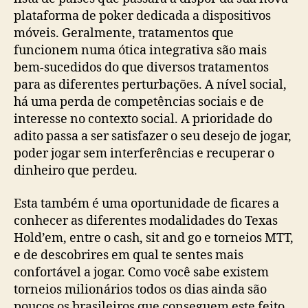
plataforma de poker dedicada a dispositivos
móveis. Geralmente, tratamentos que
funcionem numa ótica integrativa são mais
bem-sucedidos do que diversos tratamentos
para as diferentes perturbações. A nível social,
há uma perda de competências sociais e de
interesse no contexto social. A prioridade do
adito passa a ser satisfazer o seu desejo de jogar,
poder jogar sem interferências e recuperar o
dinheiro que perdeu.
Esta também é uma oportunidade de ficares a
conhecer as diferentes modalidades do Texas
Hold’em, entre o cash, sit and go e torneios MTT,
e de descobrires em qual te sentes mais
confortável a jogar. Como você sabe existem
torneios milionários todos os dias ainda são
poucos os brasileiros que conseguem este feito.