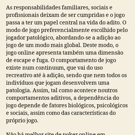
As responsabilidades familiares, sociais e
profissionais deixam de ser cumpridas e o jogo
passa a ter um papel central na vida do adito. O
modo de jogo preferencialmente escolhido pelo
jogador patológico, abordando-se a adição ao
jogo de um modo mais global. Deste modo, o
jogo online apresenta também uma dimensão
de escape e fuga. O comportamento de jogo
existe num continuum, que vai do uso
recreativo até à adição, sendo que nem todos os
indivíduos que jogam desenvolvem uma
patologia. Assim, tal como acontece noutros
comportamentos aditivos, a dependência do
jogo depende de fatores biológicos, psicológicos
e sociais, assim como das características do
próprio jogo.
Não há melhor site de poker online em