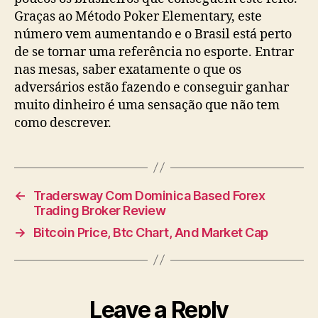
Graças ao Método Poker Elementary, este
número vem aumentando e o Brasil está perto
de se tornar uma referência no esporte. Entrar
nas mesas, saber exatamente o que os
adversários estão fazendo e conseguir ganhar
muito dinheiro é uma sensação que não tem
como descrever.
←
Tradersway Com Dominica Based Forex
Trading Broker Review
→
Bitcoin Price, Btc Chart, And Market Cap
Leave a Reply