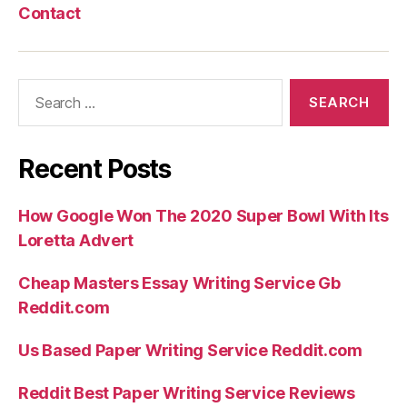
Contact
Search
for:
Recent Posts
How Google Won The 2020 Super Bowl With Its
Loretta Advert
Cheap Masters Essay Writing Service Gb
Reddit.com
Us Based Paper Writing Service Reddit.com
Reddit Best Paper Writing Service Reviews