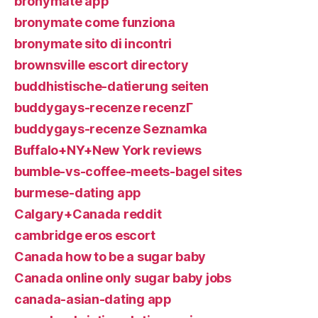
bronymate app
bronymate come funziona
bronymate sito di incontri
brownsville escort directory
buddhistische-datierung seiten
buddygays-recenze recenzГ­
buddygays-recenze Seznamka
Buffalo+NY+New York reviews
bumble-vs-coffee-meets-bagel sites
burmese-dating app
Calgary+Canada reddit
cambridge eros escort
Canada how to be a sugar baby
Canada online only sugar baby jobs
canada-asian-dating app