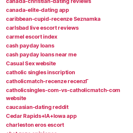
canada-christian-dating reviews
canada-elite-dating app
caribbean-cupid-recenze Seznamka
carlsbad live escort reviews
carmel escort index
cash payday loans
cash payday loans near me
Casual Sex website
catholic singles inscription
catholicmatch-recenze recenzГ­
catholicsingles-com-vs-catholicmatch-com
website
caucasian-dating reddit
Cedar Rapids+IA+Iowa app
charleston eros escort