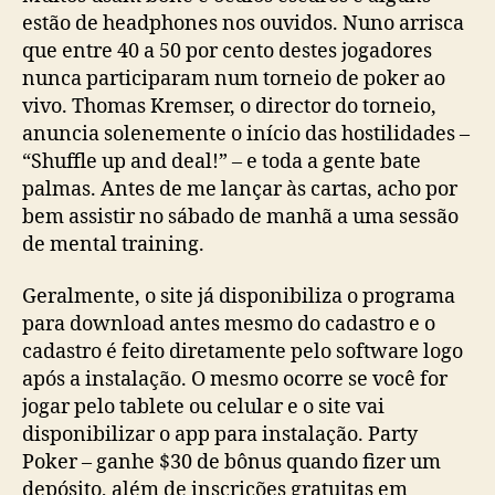
estão de headphones nos ouvidos. Nuno arrisca
que entre 40 a 50 por cento destes jogadores
nunca participaram num torneio de poker ao
vivo. Thomas Kremser, o director do torneio,
anuncia solenemente o início das hostilidades –
“Shuffle up and deal!” – e toda a gente bate
palmas. Antes de me lançar às cartas, acho por
bem assistir no sábado de manhã a uma sessão
de mental training.
Geralmente, o site já disponibiliza o programa
para download antes mesmo do cadastro e o
cadastro é feito diretamente pelo software logo
após a instalação. O mesmo ocorre se você for
jogar pelo tablete ou celular e o site vai
disponibilizar o app para instalação. Party
Poker – ganhe $30 de bônus quando fizer um
depósito, além de inscrições gratuitas em