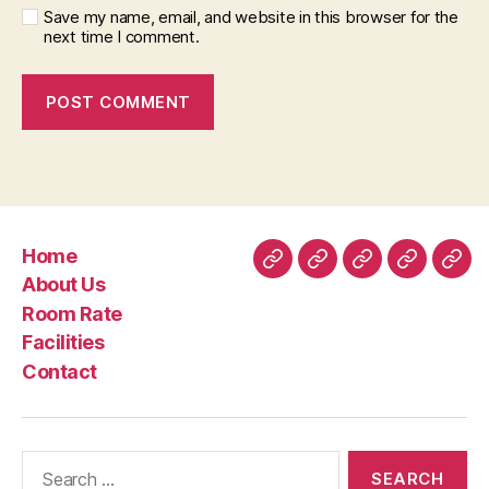
Save my name, email, and website in this browser for the
next time I comment.
Home
Home
About
Room
Facilities
Con
About Us
Us
Rate
Room Rate
Facilities
Contact
Search
for: