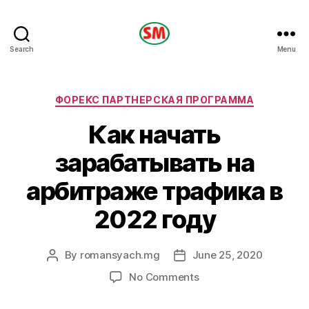
HOTEL
Search
Menu
SM
Categories
ФОРЕКС ПАРТНЕРСКАЯ ПРОГРАММА
Как начать
зарабатывать на
арбитраже трафика в
2022 году
By
romansyach.mg
June 25, 2020
Post
Post
author
date
on
No Comments
Как
начать