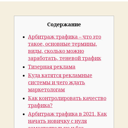
зарабатывать
на
арбитраже
Содержание
трафика
в
Арбитраж трафика – что это
2022
году
такое, основные термины,
виды, сколько можно
заработать, теневой трафик
Тизерная реклама
Куда катятся рекламные
системы и чего ждать
маркетологам
Как контролировать качество
трафика?
Арбитраж трафика в 2021. Как
начать новичку с нуля