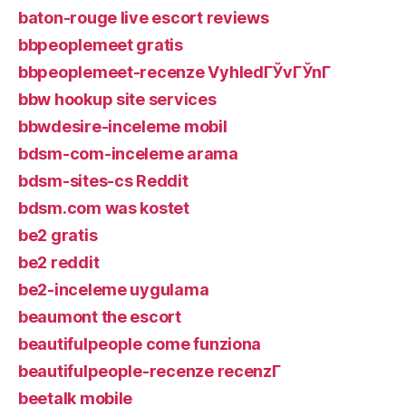
baton-rouge live escort reviews
bbpeoplemeet gratis
bbpeoplemeet-recenze VyhledГЎvГЎnГ­
bbw hookup site services
bbwdesire-inceleme mobil
bdsm-com-inceleme arama
bdsm-sites-cs Reddit
bdsm.com was kostet
be2 gratis
be2 reddit
be2-inceleme uygulama
beaumont the escort
beautifulpeople come funziona
beautifulpeople-recenze recenzГ­
beetalk mobile