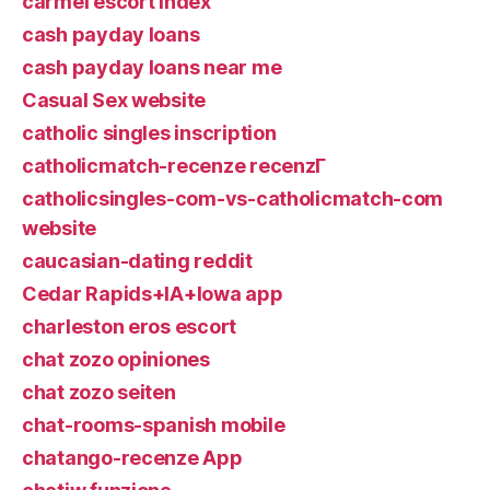
carmel escort index
cash payday loans
cash payday loans near me
Casual Sex website
catholic singles inscription
catholicmatch-recenze recenzГ­
catholicsingles-com-vs-catholicmatch-com
website
caucasian-dating reddit
Cedar Rapids+IA+Iowa app
charleston eros escort
chat zozo opiniones
chat zozo seiten
chat-rooms-spanish mobile
chatango-recenze App