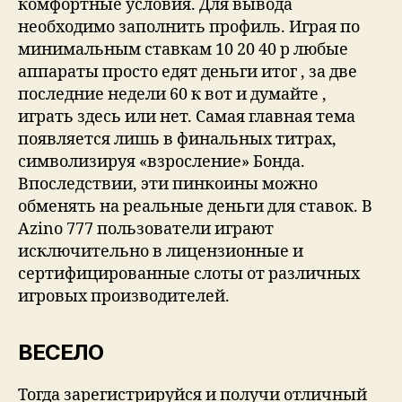
комфортные условия. Для вывода
необходимо заполнить профиль. Играя по
минимальным ставкам 10 20 40 р любые
аппараты просто едят деньги итог , за две
последние недели 60 к вот и думайте ,
играть здесь или нет. Самая главная тема
появляется лишь в финальных титрах,
символизируя «взросление» Бонда.
Впоследствии, эти пинкоины можно
обменять на реальные деньги для ставок. В
Azino 777 пользователи играют
исключительно в лицензионные и
сертифицированные слоты от различных
игровых производителей.
ВЕСЕЛО
Тогда зарегистрируйся и получи отличный