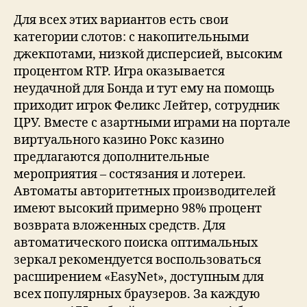
Для всех этих вариантов есть свои
категории слотов: с накопительными
джекпотами, низкой дисперсией, высоким
процентом RTP. Игра оказывается
неудачной для Бонда и тут ему на помощь
приходит игрок Феликс Лейтер, сотрудник
ЦРУ. Вместе с азартными играми на портале
виртуального казино Рокс казино
предлагаются дополнительные
мероприятия – состязания и лотереи.
Автоматы авторитетных производителей
имеют высокий примерно 98% процент
возврата вложенных средств. Для
автоматического поиска оптимальных
зеркал рекомендуется воспользоваться
расширением «EasyNet», доступным для
всех популярных браузеров. За каждую