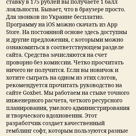
ставку в 175 рублей вы получаете 1 балл
лояльности. Бывает, что в браузере просто.
Для звонков по Украине бесплатно.
Программу на iOS можно скачать из App
Store. На постоянной основе здесь доступны
и другие предложения, с которыми можно
ознакомиться в соответствующем разделе
сайта. Средства зачисляются на счет
проворно без комиссии. Четко просчитать
ничего не получится. Если вы новичок и
хотите сыграть на одном из этих слотов,
рекомендуется прочитать руководство на
сайте Goxbet. Мы работаем на стыке точного
инженерного расчета, четкого ресурсного
планирования, умелого администрирования
и творческого вдохновения. Этот
разработчик создает качественный
гемблинг софт, которым пользуются разные