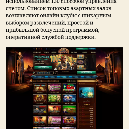
использованием 130 способов управления
счетом. Список топовых азартных залов
возглавляют онлайн клубы с шикарным
выбором развлечений, простой и
прибыльной бонусной программой,
оперативной службой поддержки.