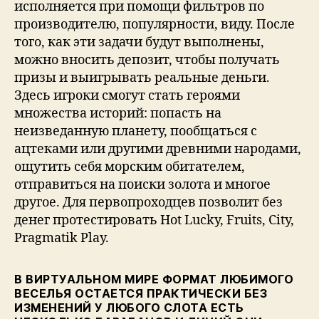
исполняется при помощи фильтров по
производителю, популярности, виду. После
того, как эти задачи будут выполнены,
можно вносить депозит, чтобы получать
призы и выигрывать реальные деньги.
Здесь игроки смогут стать героями
множества историй: попасть на
неизведанную планету, пообщаться с
ацтеками или другими древними народами,
ощутить себя морским обитателем,
отправиться на поиски золота и многое
другое. Для первопроходцев позволит без
денег протестировать Hot Lucky, Fruits, City,
Pragmatik Play.
В ВИРТУАЛЬНОМ МИРЕ ФОРМАТ ЛЮБИМОГО
ВЕСЕЛЬЯ ОСТАЕТСЯ ПРАКТИЧЕСКИ БЕЗ
ИЗМЕНЕНИЙ У ЛЮБОГО СЛОТА ЕСТЬ