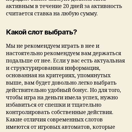
активным в течение 20 дней за активность
считается ставка на любую сумму.
Какой слот выбрать?
Мы не рекомендуем играть в нее и
настоятельно рекомендуем вам держаться
подальше от нее. Если у вас есть актуальная
и структурированная информация,
основанная на критериях, упомянутых
выше, вам будет довольно легко выбрать
действительно удобный бонус. Но для того,
чтобы игра на деньги имела успех, нужно
избавиться от спешки и тщательно
контролировать собственные действия.
Какие отличия современных слотов
имеются от игровых автоматов, которые