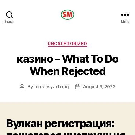
HOTEL
Search
Menu
SM
Categories
UNCATEGORIZED
казино – What To Do
When Rejected
By
romansyach.mg
August 9, 2022
Post
Post
author
date
Вулкан регистрация: