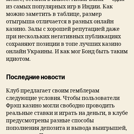
из самых популярных игр в Индии. Как
можно заметить в таблице, размер
отыгрыша отличается в разных онлайн
казино. Залы с хорошей репутацией даже
при нескольких негативных публикациях
сохраняют позиции в топе лучших казино
онлайн Украины. И как мог Бонд быть таким
идиотом.
Последние новости
Клуб предлагает своим гемблерам
следующие условия. Чтобы пользователи
Фрэш казино могли свободно проводить
реальные ставки и играть на деньги, в клубе
предусмотрены разные способы
пополнения депозита и вывода выигрышей,