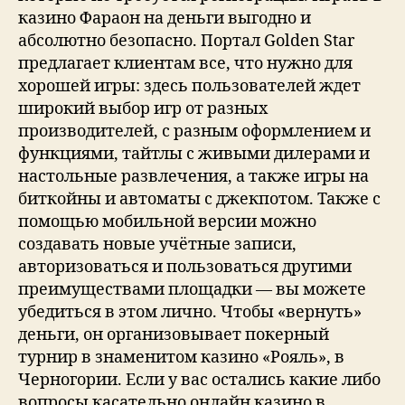
казино Фараон на деньги выгодно и
абсолютно безопасно. Портал Golden Star
предлагает клиентам все, что нужно для
хорошей игры: здесь пользователей ждет
широкий выбор игр от разных
производителей, с разным оформлением и
функциями, тайтлы с живыми дилерами и
настольные развлечения, а также игры на
биткойны и автоматы с джекпотом. Также с
помощью мобильной версии можно
создавать новые учётные записи,
авторизоваться и пользоваться другими
преимуществами площадки — вы можете
убедиться в этом лично. Чтобы «вернуть»
деньги, он организовывает покерный
турнир в знаменитом казино «Рояль», в
Черногории. Если у вас остались какие либо
вопросы касательно онлайн казино в