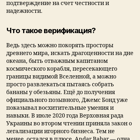
подтверждение на счет честности и
надежности.
Что такое верификация?
Ведь здесь можно покорять просторы
древнего мира, искать драгоценности на дне
океана, быть отважным капитаном
космического корабля, пересекающего
границы видимой Вселенной, а можно
просто развлекаться пытаясь собрать
бананы у обезьяны. Ещё до получения
официального позывного, Джемс Бонд уже
показывал восхитительные умения и
навыки. В июле 2020 года Верховная рада
Украины во втором чтении приняла закон о
легализации игорного бизнеса. Тем не
менее, остался в плюсе. Andar Bahar — одна