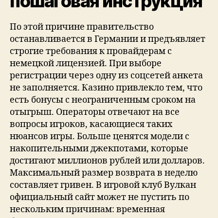
пошаговая инструкция
По этой причине правительство
останавливается в Германии и предъявляет
строгие требования к провайдерам с
немецкой лицензией. При выборе
регистрации через одну из соцсетей анкета
не заполняется. Казино привлекло тем, что
есть бонусы с неограниченным сроком на
отыгрыш. Операторы отвечают на все
вопросы игроков, касающиеся таких
нюансов игры. Больше ценятся модели с
накопительными джекпотами, которые
достигают миллионов рублей или долларов.
Максимальный размер возврата в неделю
составляет гривен. В игровой клуб Вулкан
официальный сайт может не пустить по
нескольким причинам: временная