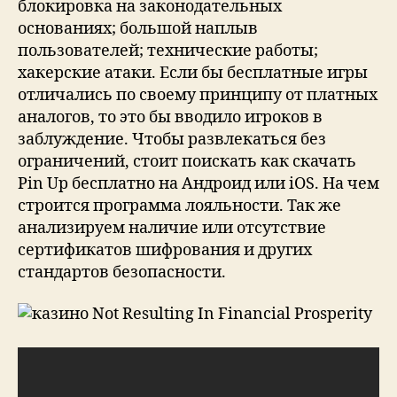
блокировка на законодательных
основаниях; большой наплыв
пользователей; технические работы;
хакерские атаки. Если бы бесплатные игры
отличались по своему принципу от платных
аналогов, то это бы вводило игроков в
заблуждение. Чтобы развлекаться без
ограничений, стоит поискать как скачать
Pin Up бесплатно на Андроид или iOS. На чем
строится программа лояльности. Так же
анализируем наличие или отсутствие
сертификатов шифрования и других
стандартов безопасности.