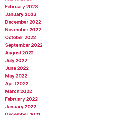
February 2023
January 2023
December 2022
November 2022
October 2022
September 2022
August 2022
July 2022
June 2022
May 2022
April 2022
March 2022
February 2022
January 2022
December 2021