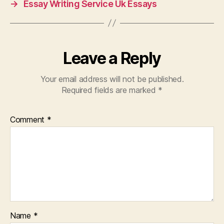
→
Essay Writing Service Uk Essays
Leave a Reply
Your email address will not be published.
Required fields are marked
*
Comment
*
Name
*