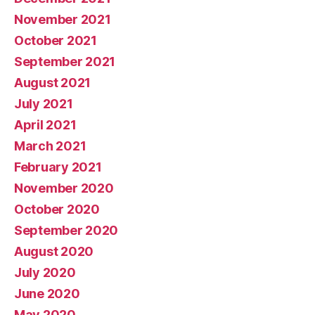
November 2021
October 2021
September 2021
August 2021
July 2021
April 2021
March 2021
February 2021
November 2020
October 2020
September 2020
August 2020
July 2020
June 2020
May 2020