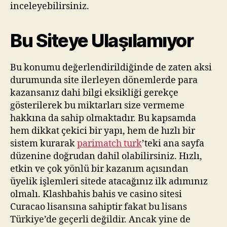
inceleyebilirsiniz.
Bu Siteye Ulaşılamıyor
Bu konumu değerlendirildiğinde de zaten aksi
durumunda site ilerleyen dönemlerde para
kazansanız dahi bilgi eksikliği gerekçe
gösterilerek bu miktarları size vermeme
hakkına da sahip olmaktadır. Bu kapsamda
hem dikkat çekici bir yapı, hem de hızlı bir
sistem kurarak
parimatch turk
’teki ana sayfa
düzenine doğrudan dahil olabilirsiniz. Hızlı,
etkin ve çok yönlü bir kazanım açısından
üyelik işlemleri sitede atacağınız ilk adımınız
olmalı. Klashbahis bahis ve casino sitesi
Curacao lisansına sahiptir fakat bu lisans
Türkiye’de geçerli değildir. Ancak yine de