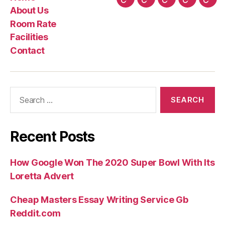
Home
About
Room
Facilities
Con
About Us
Us
Rate
Room Rate
Facilities
Contact
Search
for:
Recent Posts
How Google Won The 2020 Super Bowl With Its
Loretta Advert
Cheap Masters Essay Writing Service Gb
Reddit.com