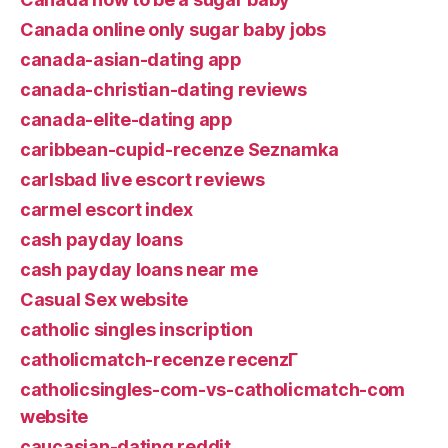
Canada online only sugar baby jobs
canada-asian-dating app
canada-christian-dating reviews
canada-elite-dating app
caribbean-cupid-recenze Seznamka
carlsbad live escort reviews
carmel escort index
cash payday loans
cash payday loans near me
Casual Sex website
catholic singles inscription
catholicmatch-recenze recenzГ­
catholicsingles-com-vs-catholicmatch-com
website
caucasian-dating reddit