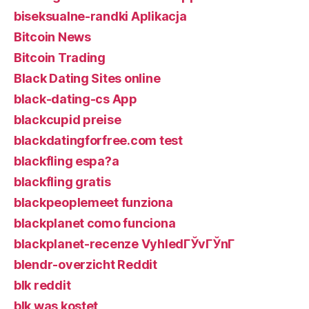
biseksualne-randki Aplikacja
Bitcoin News
Bitcoin Trading
Black Dating Sites online
black-dating-cs App
blackcupid preise
blackdatingforfree.com test
blackfling espa?a
blackfling gratis
blackpeoplemeet funziona
blackplanet como funciona
blackplanet-recenze VyhledГЎvГЎnГ­
blendr-overzicht Reddit
blk reddit
blk was kostet