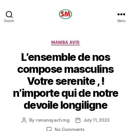
HOTEL
Search
Menu
SM
Categories
MAMBA AVIS
L’ensemble de nos
compose masculins
Votre serenite , !
n’importe qui de notre
devoile longiligne
By
romansyach.mg
July 11, 2022
Post
Post
author
date
on
No Comments