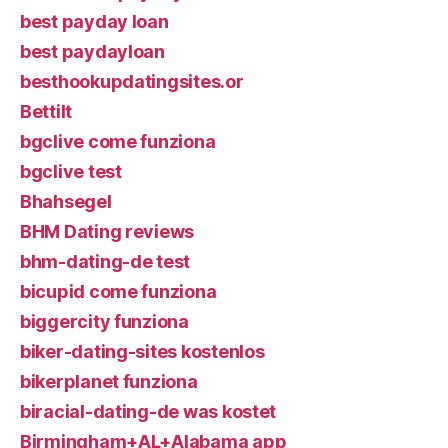
best payday loan
best paydayloan
besthookupdatingsites.or
Bettilt
bgclive come funziona
bgclive test
Bhahsegel
BHM Dating reviews
bhm-dating-de test
bicupid come funziona
biggercity funziona
biker-dating-sites kostenlos
bikerplanet funziona
biracial-dating-de was kostet
Birmingham+AL+Alabama app