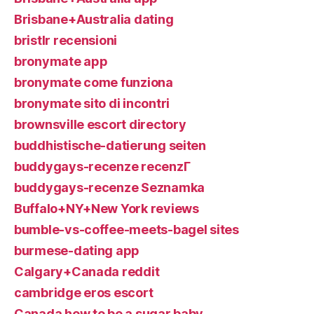
Brisbane+Australia dating
bristlr recensioni
bronymate app
bronymate come funziona
bronymate sito di incontri
brownsville escort directory
buddhistische-datierung seiten
buddygays-recenze recenzГ­
buddygays-recenze Seznamka
Buffalo+NY+New York reviews
bumble-vs-coffee-meets-bagel sites
burmese-dating app
Calgary+Canada reddit
cambridge eros escort
Canada how to be a sugar baby