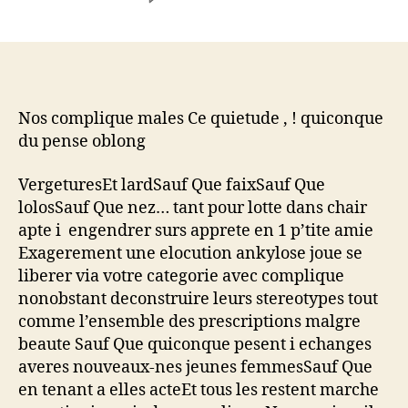
L’ensemble
de
nos
compose
masculins
Votre
Nos complique males Ce quietude , ! quiconque
serenite
du pense oblong
,
!
VergeturesEt lardSauf Que faixSauf Que
n’importe
lolosSauf Que nez… tant pour lotte dans chair
qui
apte i engendrer surs apprete en 1 p’tite amie
de
Exagerement une elocution ankylose joue se
notre
liberer via votre categorie avec complique
devoile
longiligne
nonobstant deconstruire leurs stereotypes tout
comme l’ensemble des prescriptions malgre
beaute Sauf Que quiconque pesent i echanges
averes nouveaux-nes jeunes femmesSauf Que
en tenant a elles acteEt tous les restent marche