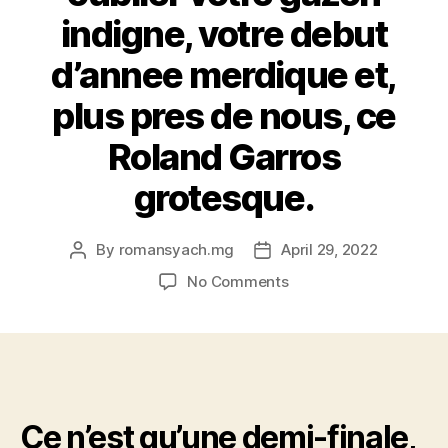
indigne, votre debut
d’annee merdique et,
plus pres de nous, ce
Roland Garros
grotesque.
By
romansyach.mg
April 29, 2022
Post
Post
author
date
on
No Comments
Mon
Dieu,
pardon,
mon
Federer
tel
Ce n’est qu’une demi-finale,
celle-