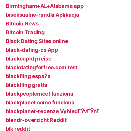
Birmingham+AL+Alabama app
biseksualne-randki Aplikacja
Bitcoin News
Bitcoin Trading
Black Dating Sites online
black-dating-cs App
blackcupid preise
blackdatingforfree.com test
blackfling espa?a
blackfling gratis
blackpeoplemeet funziona
blackplanet como funciona
blackplanet-recenze VyhledГЎvГЎnГ­
blendr-overzicht Reddit
blk reddit