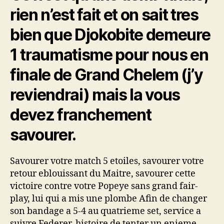
ci
rien n’est fait et on sait tres
fait
du
bien que Djokobite demeure
bien
votre
1 traumatisme pour nous en
victoire,
finale de Grand Chelem (j’y
mon
Federer
reviendrai) mais la vous
tel
cette
devez franchement
dernii?
re
savourer.
nous
redonne
le
Savourer votre match 5 etoiles, savourer votre
sourire
retour eblouissant du Maitre, savourer cette
et
victoire contre votre Popeye sans grand fair-
nous
play, lui qui a mis une plombe Afin de changer
fait
son bandage a 5-4 au quatrieme set, service a
oublier
suivre Federer, histoire de tenter un enieme