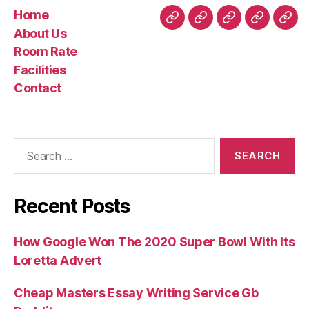
Home
Home
About
Room
Facilities
Con
About Us
Us
Rate
Room Rate
Facilities
Contact
Search
for:
Recent Posts
How Google Won The 2020 Super Bowl With Its
Loretta Advert
Cheap Masters Essay Writing Service Gb