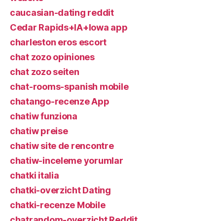
caucasian-dating reddit
Cedar Rapids+IA+Iowa app
charleston eros escort
chat zozo opiniones
chat zozo seiten
chat-rooms-spanish mobile
chatango-recenze App
chatiw funziona
chatiw preise
chatiw site de rencontre
chatiw-inceleme yorumlar
chatki italia
chatki-overzicht Dating
chatki-recenze Mobile
chatrandom-overzicht Reddit