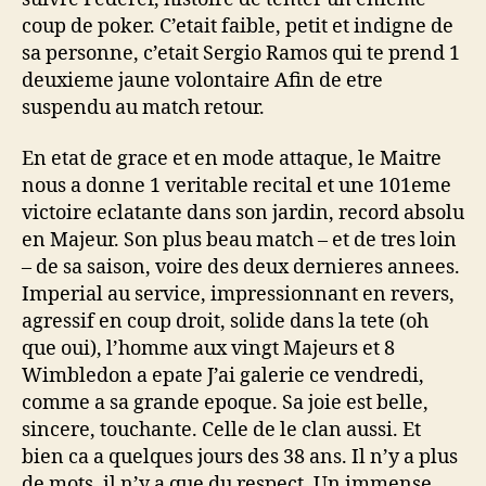
votre
coup de poker.
C’etait faible, petit et indigne de
gazon
indigne,
sa personne, c’etait Sergio Ramos qui te prend 1
votre
deuxieme jaune volontaire Afin de etre
debut
suspendu au match retour.
d’annee
merdique
En etat de grace et en mode attaque, le Maitre
et,
nous a donne 1 veritable recital et une 101eme
plus
victoire eclatante dans son jardin, record absolu
pres
en Majeur. Son plus beau match – et de tres loin
de
nous,
– de sa saison, voire des deux dernieres annees.
ce
Imperial au service, impressionnant en revers,
Roland
agressif en coup droit, solide dans la tete (oh
Garros
que oui), l’homme aux vingt Majeurs et 8
grotesque.
Wimbledon a epate J’ai galerie ce vendredi,
comme a sa grande epoque. Sa joie est belle,
sincere, touchante. Celle de le clan aussi. Et
bien ca a quelques jours des 38 ans. Il n’y a plus
de mots, il n’y a que du respect. Un immense