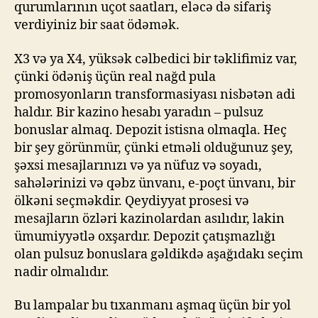
qurumlarının uçot saatları, eləcə də sifariş
verdiyiniz bir saat ödəmək.
X3 və ya X4, yüksək cəlbedici bir təklifimiz var,
çünki ödəniş üçün real nağd pula
promosyonların transformasiyası nisbətən adi
haldır. Bir kazino hesabı yaradın – pulsuz
bonuslar almaq. Depozit istisna olmaqla. Heç
bir şey görünmür, çünki etməli olduğunuz şey,
şəxsi mesajlarınızı və ya nüfuz və soyadı,
sahələrinizi və qəbz ünvanı, e-poçt ünvanı, bir
ölkəni seçməkdir. Qeydiyyat prosesi və
mesajların özləri kazinolardan asılıdır, lakin
ümumiyyətlə oxşardır. Depozit çatışmazlığı
olan pulsuz bonuslara gəldikdə aşağıdakı seçim
nadir olmalıdır.
Bu lampalar bu tıxanmanı aşmaq üçün bir yol