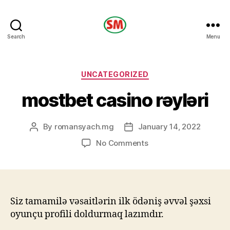
HOTEL
Search
Menu
SM
Categories
UNCATEGORIZED
mostbet casino rəyləri
By
romansyach.mg
January 14, 2022
Post
Post
author
date
on
No Comments
mostbet
casino
rəyləri
Siz tamamilə vəsaitlərin ilk ödəniş əvvəl şəxsi
oyunçu profili doldurmaq lazımdır.