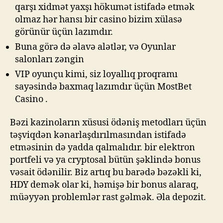
qarşı xidmət yaxşı hökumət istifadə etmək
olmaz hər hansı bir casino bizim xülasə
görünür üçün lazımdır.
Buna görə də əlavə alətlər, və Oyunlar
salonları zəngin
VIP oyunçu kimi, siz loyallıq proqramı
sayəsində baxmaq lazımdır üçün MostBet
Casino .
Bəzi kazinoların xüsusi ödəniş metodları üçün
təşviqdən kənarlaşdırılmasından istifadə
etməsinin də yadda qalmalıdır. bir elektron
portfeli və ya cryptosal bütün şəklində bonus
vəsait ödənilir. Biz artıq bu barədə bəzəkli ki,
HDY demək olar ki, həmişə bir bonus alaraq,
müəyyən problemlər rast gəlmək. Əla depozit.