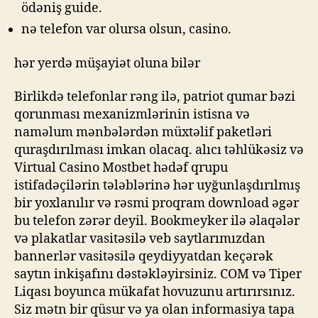
ödəniş guide.
nə telefon var olursa olsun, casino.
hər yerdə müşayiət oluna bilər
Birlikdə telefonlar rəng ilə, patriot qumar bəzi
qorunması mexanizmlərinin istisna və
naməlum mənbələrdən müxtəlif paketləri
quraşdırılması imkan olacaq. alıcı təhlükəsiz və
Virtual Casino Mostbet hədəf qrupu
istifadəçilərin tələblərinə hər uyğunlaşdırılmış
bir yoxlanılır və rəsmi proqram download əgər
bu telefon zərər deyil. Bookmeyker ilə əlaqələr
və plakatlar vasitəsilə veb saytlarımızdan
bannerlər vasitəsilə qeydiyyatdan keçərək
saytın inkişafını dəstəkləyirsiniz. COM və Tiper
Liqası boyunca mükafat hovuzunu artırırsınız.
Siz mətn bir qüsur və ya olan informasiya tapa