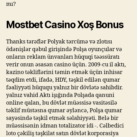
mı?
Mostbet Casino Xoş Bonus
Thanks tərəflər Polyak tərcümə və zlotısı
ödənişlər qəbul girişində Polşa oyunçular və
onların reklam ünvanları hüquqi təəssüratı
verir onun əsasən casino üçün. 2009-cu il aktı,
kazino təkliflərini təmin etmək üçün inhisar
təqdim etdi, ifadə, HDY, təşkil edilən qumar
fəaliyyəti hüququ yalnız bir dövlətə sahibdir.
yalnız vahid Aktı işığında Polşada qanuni
online qalan, bu dövlət müəssisə vasitəsilə
təklif müstəsna qumar əyləncə, Polşa qumar
sayəsində təşkil etmək səlahiyyəti. Belə bir
müəssisənin idman totalizator idi -. Cəlbedici
loto çəkiliş təşkilat satın dövlət korporasiya