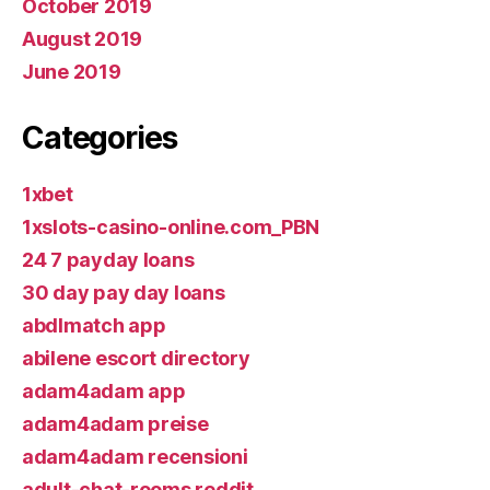
October 2019
August 2019
June 2019
Categories
1xbet
1xslots-casino-online.com_PBN
24 7 payday loans
30 day pay day loans
abdlmatch app
abilene escort directory
adam4adam app
adam4adam preise
adam4adam recensioni
adult-chat-rooms reddit