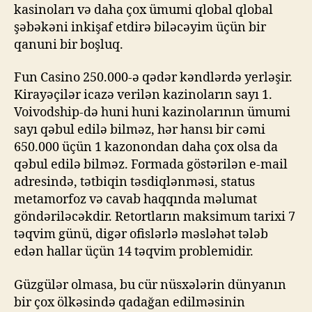
kasinoları və daha çox ümumi qlobal qlobal
şəbəkəni inkişaf etdirə biləcəyim üçün bir
qanuni bir boşluq.
Fun Casino 250.000-ə qədər kəndlərdə yerləşir.
Kirayəçilər icazə verilən kazinoların sayı 1.
Voivodship-də huni huni kazinolarının ümumi
sayı qəbul edilə bilməz, hər hansı bir cəmi
650.000 üçün 1 kazonondan daha çox olsa da
qəbul edilə bilməz. Formada göstərilən e-mail
adresində, tətbiqin təsdiqlənməsi, status
metamorfoz və cavab haqqında məlumat
göndəriləcəkdir. Retortların maksimum tarixi 7
təqvim günü, digər ofislərlə məsləhət tələb
edən hallar üçün 14 təqvim problemidir.
Güzgülər olmasa, bu cür nüsxələrin dünyanın
bir çox ölkəsində qadağan edilməsinin