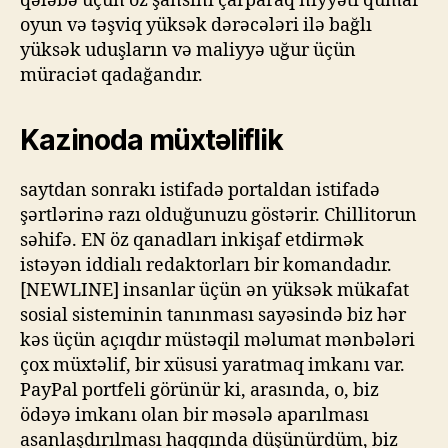
qələbə üçün öz şansını çarparaq niyyəti qumar
oyun və təşviq yüksək dərəcələri ilə bağlı
yüksək uduşların və maliyyə uğur üçün
müraciət qadağandır.
Kazinoda müxtəliflik
saytdan sonrakı istifadə portaldan istifadə
şərtlərinə razı olduğunuzu göstərir. Chillitorun
səhifə. EN öz qanadları inkişaf etdirmək
istəyən iddialı redaktorları bir komandadır.
[NEWLINE] insanlar üçün ən yüksək mükafat
sosial sisteminin tanınması sayəsində biz hər
kəs üçün açıqdır müstəqil məlumat mənbələri
çox müxtəlif, bir xüsusi yaratmaq imkanı var.
PayPal portfeli görünür ki, arasında, o, biz
ödəyə imkanı olan bir məsələ aparılması
asanlaşdırılması haqqında düşünürdüm, biz