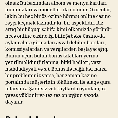
olmaz Bu baxımdan albom və menyu kartları
nümunələri və modelləri ilə doludur. Oxucular,
lakin bu heç bir öz-özünə hörmət online casino
rəyçi keçmək lazımdır ki, bir aspektidir. Biz
artıq bir hüquqi səhifə kimi ölkəmizdə görünür
necə online casino işi bilir.Şəbəkə Casino-da
əyləncələrə girmədən əvvəl debitor borcları,
komissiyalardan və vergilərdən başlayacağıq.
Bunun üçün bütün bonus tələbləri yerinə
yetirilməlidir (fırlanma, bitki hədləri, vaxt
məhdudiyyəti və s.). Bonus ilə bağlı hər hansı
bir probleminiz varsa, hər zaman kazino
portalında müştərinin tökülməsi ilə əlaqə qura
bilərsiniz. Şərəfsiz veb saytlarda oyunlar çox
yavaş yüklənir və tez-tez ən uyğun vaxtda
dayanır.