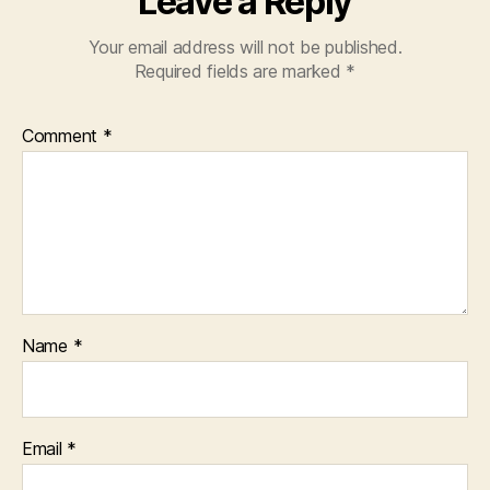
Leave a Reply
Your email address will not be published.
Required fields are marked
*
Comment
*
Name
*
Email
*