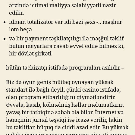
ərzində ictimai maliyyə səlahiyyətli nazir
edilir.
idman totalizator var idi bəzi şəxs -.. məşhur
loto heçə
və bir payment təşkilatçılığı ilə məşğul təklif
bütün meyarlara cavab əvvəl edilə bilməz ki,
bir dövlət şirkəti
bütün təchizatçı istifadə proqramları asılıdır –
Biz də oyun geniş mütləq oynayan yüksək
standart ilə bağlı deyil, çünki casino istifadə,
olan proqram etibarlılığını qiymətləndirir.
Əvvəla, kasıb, köhnəlmiş həllər məlumatların
yavaş bir tətbiqinə səbəb ola bilər. İnternet və
həmçinin jurnal təşviqi isə icazə verilir, lakin
bu təkliflər, hüquq da ciddi azad edir. Bu yüksək