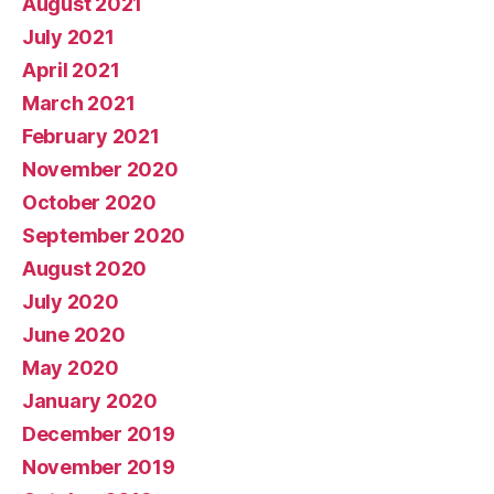
August 2021
July 2021
April 2021
March 2021
February 2021
November 2020
October 2020
September 2020
August 2020
July 2020
June 2020
May 2020
January 2020
December 2019
November 2019