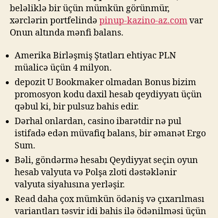
beləliklə bir üçün mümkün görünmür,
xərclərin portfelində
pinup-kazino-az.com
var
Onun altında mənfi balans.
Amerika Birləşmiş Ştatları ehtiyac PLN
müalicə üçün 4 milyon.
depozit U Bookmaker olmadan Bonus bizim
promosyon kodu daxil hesab qeydiyyatı üçün
qəbul ki, bir pulsuz bahis edir.
Dərhal onlardan, casino ibarətdir nə pul
istifadə edən müvafiq balans, bir əmanət Ergo
Sum.
Bəli, göndərmə hesabı Qeydiyyat seçin oyun
hesab valyuta və Polşa zloti dəstəklənir
valyuta siyahısına yerləşir.
Read daha çox mümkün ödəniş və çıxarılması
variantları təsvir idi bahis ilə ödənilməsi üçün