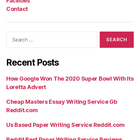
Facilities
Contact
Search
for:
Recent Posts
How Google Won The 2020 Super Bowl With Its
Loretta Advert
Cheap Masters Essay Writing Service Gb
Reddit.com
Us Based Paper Writing Service Reddit.com
Reddit Best Paper Writing Service Reviews