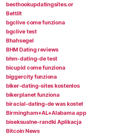
besthookupdatingsites.or
Bettilt
bgclive come funziona
bgclive test
Bhahsegel
BHM Dating reviews
bhm-dating-de test
bicupid come funziona
biggercity funziona
biker-dating-sites kostenlos
bikerplanet funziona
biracial-dating-de was kostet
Birmingham+AL+Alabama app
biseksualne-randki Aplikacja
Bitcoin News