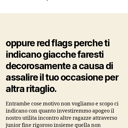
o
red
flags
affinche
ti
indicano
oppure red flags perche ti
giacche
faresti
indicano giacche faresti
felicemente
per
decorosamente a causa di
assalire
il
assalire il tuo occasione per
tuo
altra ritaglio.
utilita
per
altra
Entrambe cose motivo non vogliamo e scopo ci
parte.
indicano con quanto investiremmo apogeo il
nostro utilita incontro altre ragazze attraverso
junior fine rigoroso insieme quella non