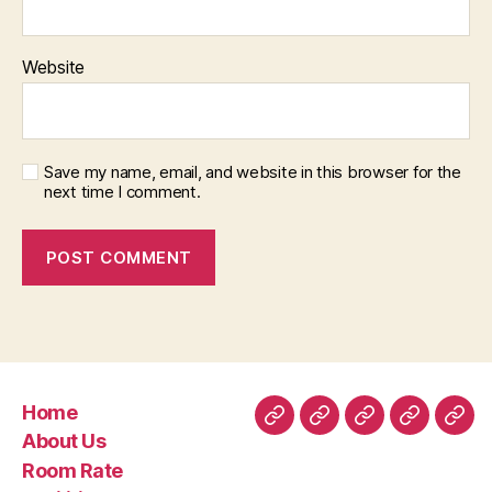
Website
Save my name, email, and website in this browser for the
next time I comment.
Home
Home
About
Room
Facilities
Con
About Us
Us
Rate
Room Rate