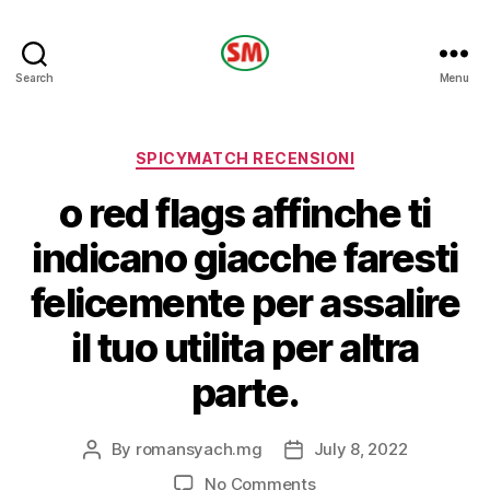
HOTEL
Search
Menu
SM
Categories
SPICYMATCH RECENSIONI
o red flags affinche ti
indicano giacche faresti
felicemente per assalire
il tuo utilita per altra
parte.
By
romansyach.mg
July 8, 2022
Post
Post
author
date
on
No Comments