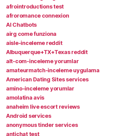
afrointroductions test
afroromance connexion
AI Chatbots
airg come funziona
aisle-inceleme reddit
Albuquerque+TX+Texas reddit
alt-com-inceleme yorumlar
amateurmatch-inceleme uygulama
American Dating Sites services
amino-inceleme yorumlar
amolatina avis
anaheim live escort reviews
Android services
anonymous tinder services
antichat test