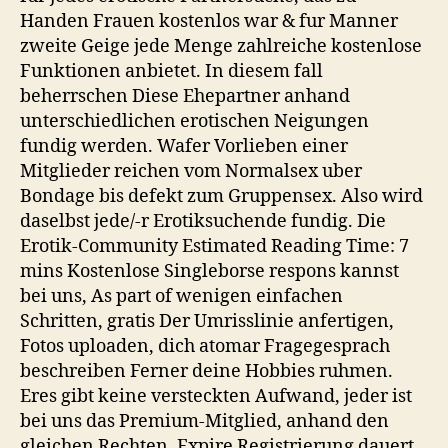
Markt
Handen Frauen kostenlos war & fur Manner
vertreten.
zweite Geige jede Menge zahlreiche kostenlose
Funktionen anbietet. In diesem fall
beherrschen Diese Ehepartner anhand
unterschiedlichen erotischen Neigungen
fundig werden. Wafer Vorlieben einer
Mitglieder reichen vom Normalsex uber
Bondage bis defekt zum Gruppensex. Also wird
daselbst jede/-r Erotiksuchende fundig. Die
Erotik-Community Estimated Reading Time: 7
mins Kostenlose Singleborse respons kannst
bei uns, As part of wenigen einfachen
Schritten, gratis Der Umrisslinie anfertigen,
Fotos uploaden, dich atomar Fragegesprach
beschreiben Ferner deine Hobbies ruhmen.
Eres gibt keine versteckten Aufwand, jeder ist
bei uns das Premium-Mitglied, anhand den
gleichen Rechten. Expire Registrierung dauert