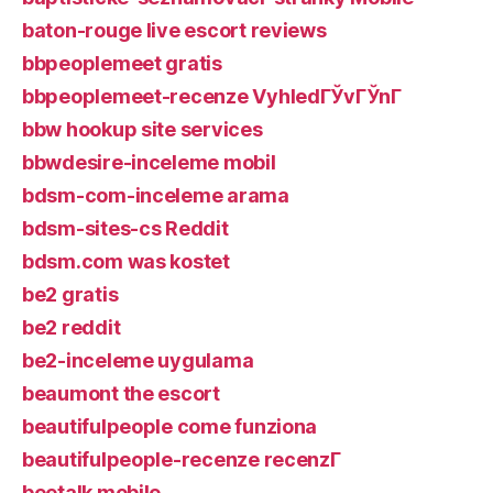
baton-rouge live escort reviews
bbpeoplemeet gratis
bbpeoplemeet-recenze VyhledГЎvГЎnГ­
bbw hookup site services
bbwdesire-inceleme mobil
bdsm-com-inceleme arama
bdsm-sites-cs Reddit
bdsm.com was kostet
be2 gratis
be2 reddit
be2-inceleme uygulama
beaumont the escort
beautifulpeople come funziona
beautifulpeople-recenze recenzГ­
beetalk mobile