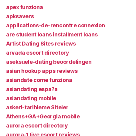
apex funziona
apksavers
applications-de-rencontre connexion
are student loans installment loans
Artist Dating Sites reviews
arvada escort directory
aseksuele-dating beoordelingen
asian hookup apps reviews
asiandate come funziona
asiandating espa?a
asiandating mobile
askeri-tarihleme Siteler
Athens+GA+Georgia mobile
aurora escort directory
aurora-1 live escort reviews