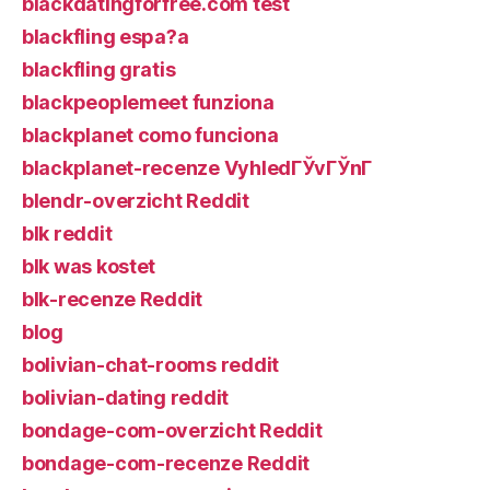
blackdatingforfree.com test
blackfling espa?a
blackfling gratis
blackpeoplemeet funziona
blackplanet como funciona
blackplanet-recenze VyhledГЎvГЎnГ­
blendr-overzicht Reddit
blk reddit
blk was kostet
blk-recenze Reddit
blog
bolivian-chat-rooms reddit
bolivian-dating reddit
bondage-com-overzicht Reddit
bondage-com-recenze Reddit