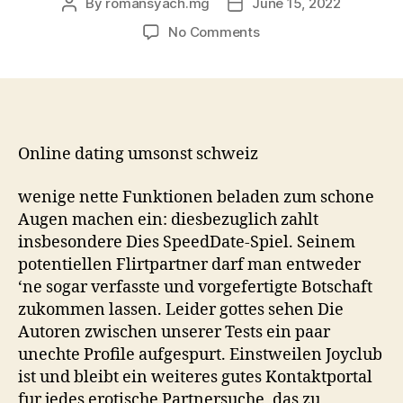
By
romansyach.mg
June 15, 2022
Post
Post
author
date
on
No Comments
Online
dating
Internet.
Wafer
Singleborse
blogger
Online dating umsonst schweiz
war
zu
wenige nette Funktionen beladen zum schone
%
Augen machen ein: diesbezuglich zahlt
kostenlos
insbesondere Dies SpeedDate-Spiel. Seinem
&
potentiellen Flirtpartner darf man entweder
bereits
‘ne sogar verfasste und vorgefertigte Botschaft
seit
zukommen lassen. Leider gottes sehen Die
dieser
Zeit
Autoren zwischen unserer Tests ein paar
im
unechte Profile aufgespurt. Einstweilen Joyclub
deutschen
ist und bleibt ein weiteres gutes Kontaktportal
Dating-
fur jedes erotische Partnersuche, das zu