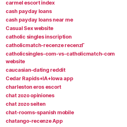
carmel escort index
cash payday loans
cash payday loans near me
Casual Sex website
catholic singles inscription
catholicmatch-recenze recenzГ­
catholicsingles-com-vs-catholicmatch-com
website
caucasian-dating reddit
Cedar Rapids+IA+Iowa app
charleston eros escort
chat zozo opiniones
chat zozo seiten
chat-rooms-spanish mobile
chatango-recenze App