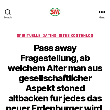
HOTEL
Search
Menu
SM
Categories
SPIRITUELLE-DATING-SITES KOSTENLOS
Pass away
Fragestellung, ab
welchem Alter man aus
gesellschaftlicher
Aspekt stoned
altbacken fur jedes das
neuer Erdenburger wird,