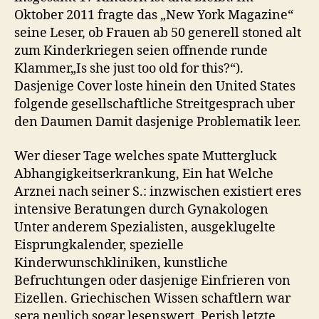
jedes
Oktober 2011 fragte das „New York Magazine“
das
seine Leser, ob Frauen ab 50 generell stoned alt
neuer
zum Kinderkriegen seien offnende runde
Erdenburger
Klammer„Is she just too old for this?“).
wird,
Dasjenige Cover loste hinein den United States
ist
folgende gesellschaftliche Streitgesprach uber
gewiss
den Daumen Damit dasjenige Problematik leer.
immer
wieder
hei?
Wer dieser Tage welches spate Muttergluck
diskutiert.
Abhangigkeitserkrankung, Ein hat Welche
Arznei nach seiner S.: inzwischen existiert eres
intensive Beratungen durch Gynakologen
Unter anderem Spezialisten, ausgeklugelte
Eisprungkalender, spezielle
Kinderwunschkliniken, kunstliche
Befruchtungen oder dasjenige Einfrieren von
Eizellen. Griechischen Wissen schaftlern war
sera neulich sogar lesenswert, Perish letzte