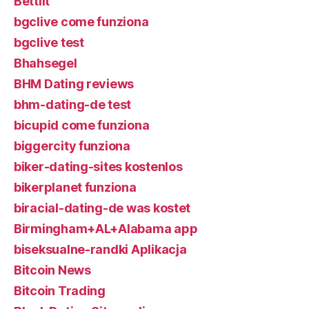
Bettilt
bgclive come funziona
bgclive test
Bhahsegel
BHM Dating reviews
bhm-dating-de test
bicupid come funziona
biggercity funziona
biker-dating-sites kostenlos
bikerplanet funziona
biracial-dating-de was kostet
Birmingham+AL+Alabama app
biseksualne-randki Aplikacja
Bitcoin News
Bitcoin Trading