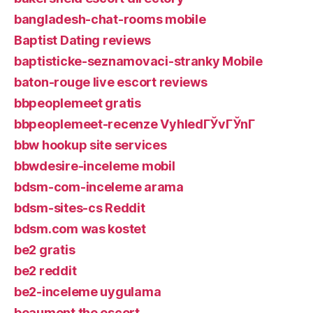
bangladesh-chat-rooms mobile
Baptist Dating reviews
baptisticke-seznamovaci-stranky Mobile
baton-rouge live escort reviews
bbpeoplemeet gratis
bbpeoplemeet-recenze VyhledГЎvГЎnГ­
bbw hookup site services
bbwdesire-inceleme mobil
bdsm-com-inceleme arama
bdsm-sites-cs Reddit
bdsm.com was kostet
be2 gratis
be2 reddit
be2-inceleme uygulama
beaumont the escort