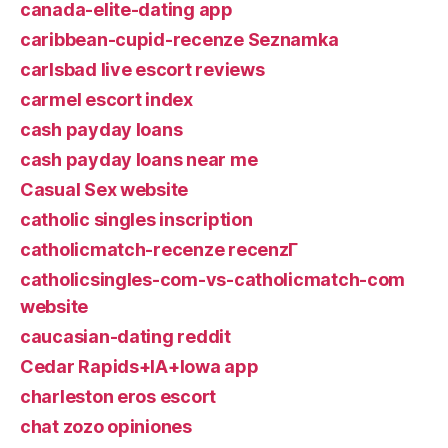
canada-elite-dating app
caribbean-cupid-recenze Seznamka
carlsbad live escort reviews
carmel escort index
cash payday loans
cash payday loans near me
Casual Sex website
catholic singles inscription
catholicmatch-recenze recenzГ­
catholicsingles-com-vs-catholicmatch-com
website
caucasian-dating reddit
Cedar Rapids+IA+Iowa app
charleston eros escort
chat zozo opiniones