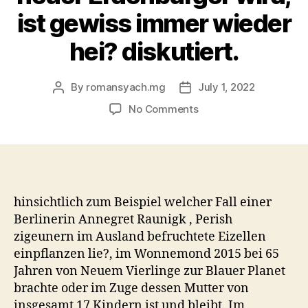
ist gewiss immer wieder
hei? diskutiert.
By
romansyach.mg
July 1, 2022
Post
Post
author
date
on
No Comments
Pass
away
Fragestellung,
ab
welchem
Alter
hinsichtlich zum Beispiel welcher Fall einer
man
Berlinerin Annegret Raunigk , Perish
aus
zigeunern im Ausland befruchtete Eizellen
gesellschaftlicher
einpflanzen lie?, im Wonnemond 2015 bei 65
Aspekt
Jahren von Neuem Vierlinge zur Blauer Planet
stoned
brachte oder im Zuge dessen Mutter von
altbacken
insgesamt 17 Kindern ist und bleibt. Im
fur