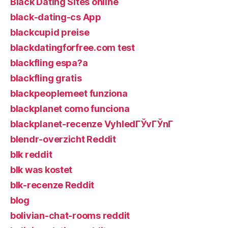
Black Dating Sites online
black-dating-cs App
blackcupid preise
blackdatingforfree.com test
blackfling espa?a
blackfling gratis
blackpeoplemeet funziona
blackplanet como funciona
blackplanet-recenze VyhledГЎvГЎnГ­
blendr-overzicht Reddit
blk reddit
blk was kostet
blk-recenze Reddit
blog
bolivian-chat-rooms reddit