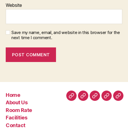
Website
Save my name, email, and website in this browser for the
next time I comment.
Home
Home
About
Room
Facilities
Con
About Us
Us
Rate
Room Rate
Facilities
Contact