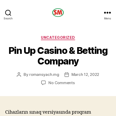
HOTEL
Search
Menu
SM
Categories
UNCATEGORIZED
Pin Up Casino & Betting
Company
By
romansyach.mg
March 12, 2022
Post
Post
author
date
on
No Comments
Pin
Up
Casino
&
Betting
Cihazların sınaq versiyasında proqram