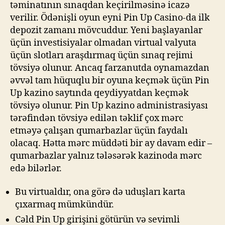
Company
təminatının sınaqdan keçirilməsinə icazə
verilir. Ödənişli oyun eyni Pin Up Casino-da ilk
depozit zamanı mövcuddur. Yeni başlayanlar
üçün investisiyalar olmadan virtual valyuta
üçün slotları araşdırmaq üçün sınaq rejimi
tövsiyə olunur. Ancaq farzanutda oynamazdan
əvvəl tam hüquqlu bir oyuna keçmək üçün Pin
Up kazino saytında qeydiyyatdan keçmək
tövsiyə olunur. Pin Up kazino administrasiyası
tərəfindən tövsiyə edilən təklif çox mərc
etməyə çalışan qumarbazlar üçün faydalı
olacaq. Hətta mərc müddəti bir ay davam edir –
qumarbazlar yalnız tələsərək kazinoda mərc
edə bilərlər.
Bu virtualdır, ona görə də uduşları karta
çıxarmaq mümkündür.
Cəld Pin Up girişini götürün və sevimli