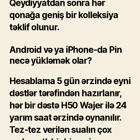
Qeydiyyatdan sonra hər
qonağa geniş bir kolleksiya
təklif olunur.
Android və ya iPhone-da Pin
necə yükləmək olar?
Hesablama 5 gün ərzində eyni
dəstlər tərəfindən hazırlanır,
hər bir dəstə H50 Wajer ilə 24
yarım saat ərzində oynanılır.
Tez-tez verilən sualın çox