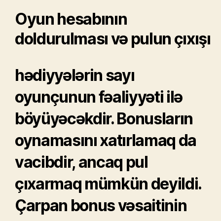
Oyun hesabının
doldurulması və pulun çıxışı
hədiyyələrin sayı
oyunçunun fəaliyyəti ilə
böyüyəcəkdir. Bonusların
oynamasını xatırlamaq da
vacibdir, ancaq pul
çıxarmaq mümkün deyildi.
Çarpan bonus vəsaitinin