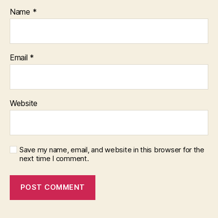
Name
*
Email
*
Website
Save my name, email, and website in this browser for the
next time I comment.