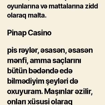
oyunlarına və mattalarına zidd
olaraq malta.
Pinap Casino
pis rəylər, əsasən, əsasən
mənfi, amma saçlarını
bütün bədəndə edə
bilmədiyim şeyləri də
oxuyuram. Maşınlar əzilir,
onları xüsusi olaraq