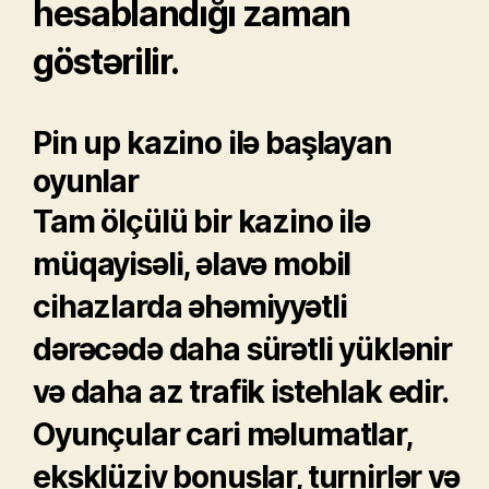
hesablandığı zaman
göstərilir.
Pin up kazino ilə başlayan
oyunlar
Tam ölçülü bir kazino ilə
müqayisəli, əlavə mobil
cihazlarda əhəmiyyətli
dərəcədə daha sürətli yüklənir
və daha az trafik istehlak edir.
Oyunçular cari məlumatlar,
eksklüziv bonuslar, turnirlər və