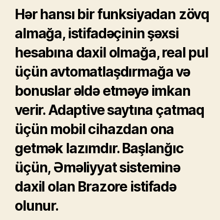
Hər hansı bir funksiyadan zövq
almağa, istifadəçinin şəxsi
hesabına daxil olmağa, real pul
üçün avtomatlaşdırmağa və
bonuslar əldə etməyə imkan
verir. Adaptive saytına çatmaq
üçün mobil cihazdan ona
getmək lazımdır. Başlanğıc
üçün, Əməliyyat sisteminə
daxil olan Brazore istifadə
olunur.