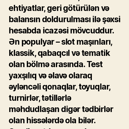
ehtiyatlar, geri götürülən və
balansın doldurulması ilə şəxsi
hesabda icazəsi mövcuddur.
Ən populyar – slot maşınları,
klassik, qabaqcıl və tematik
olan bölmə arasında. Test
yaxşılıq və əlavə olaraq
əyləncəli qonaqlar, toyuqlar,
turnirlər, tətillərlə
məhdudlaşan digər tədbirlər
olan hissələrdə ola bilər.