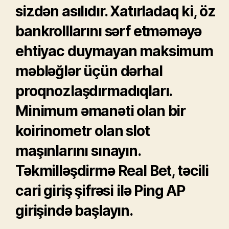
sizdən asılıdır. Xatırladaq ki, öz
bankrolllarını sərf etməməyə
ehtiyac duymayan maksimum
məbləğlər üçün dərhal
proqnozlaşdırmadıqları.
Minimum əmanəti olan bir
koirinometr olan slot
maşınlarını sınayın.
Təkmilləşdirmə Real Bet, təcili
cari giriş şifrəsi ilə Ping AP
girişində başlayın.