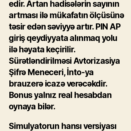
edir. Artan hadisələrin sayının
artması ilə mükafatın ölçüsünə
təsir edən səviyyə artır. PIN AP
giriş qeydiyyata alınmaq yolu
ilə həyata keçirilir.
Sürətləndirilməsi Avtorizasiya
Şifrə Meneceri, İnto-ya
brauzerə icazə verəcəkdir.
Bonus yalnız real hesabdan
oynaya bilər.
Simulyatorun hansı versiyası