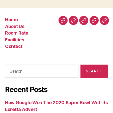
Home
Home
About
Room
Facilities
Con
About Us
Us
Rate
Room Rate
Facilities
Contact
Search
for:
Recent Posts
How Google Won The 2020 Super Bowl With Its
Loretta Advert