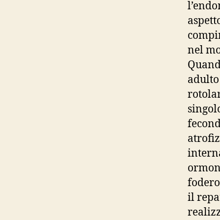
l’endom
aspett
compim
nel mo
Quando
adulto 
rotola
singol
feconda
atrofi
intern
ormoni
fodero
il rep
realiz