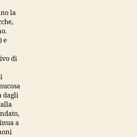
ano la
cche,
no.
) e
a
ivo di
i
 mucosa
a dagli
dalla
ondato,
tinua a
moni