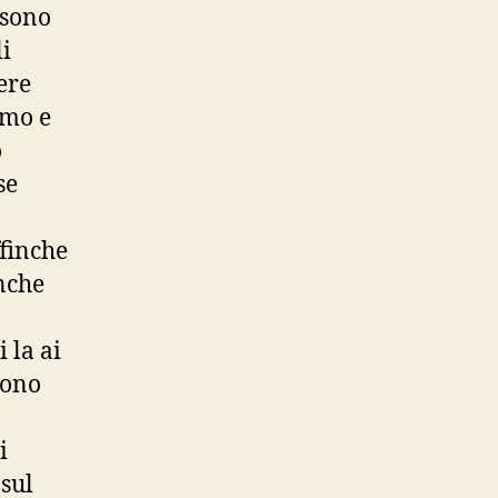
 sono
li
ere
imo e
o
se
ffinche
inche
 la ai
sono
i
sul