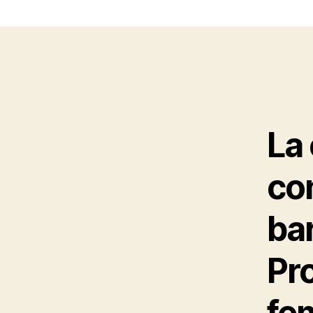
La 
con
bar
Pro
fem