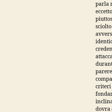
parla 
eccetto
piutto
sciolt
avvers
identi
creden
attacc
durant
parere
compag
criter
fondam
inclin
dovra 