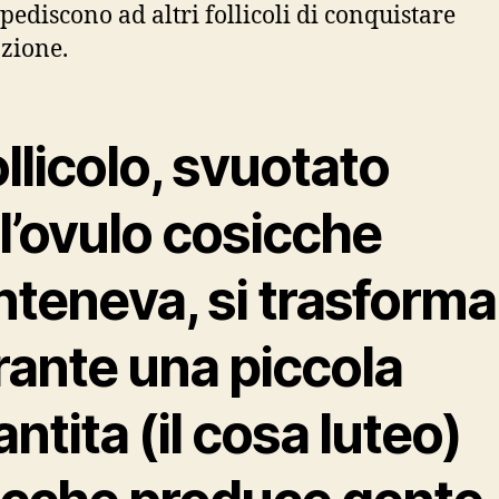
pediscono ad altri follicoli di conquistare
azione.
follicolo, svuotato
l’ovulo cosicche
nteneva, si trasforma
rante una piccola
ntita (il cosa luteo)