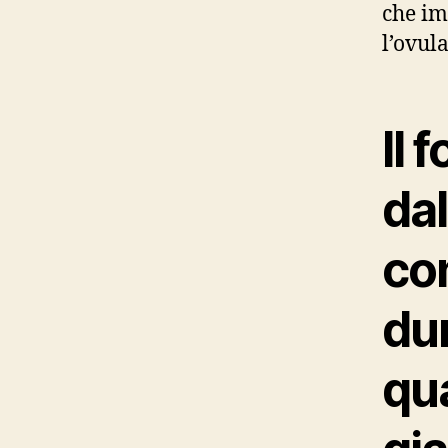
che im
l’ovul
Il 
dal
co
du
qua