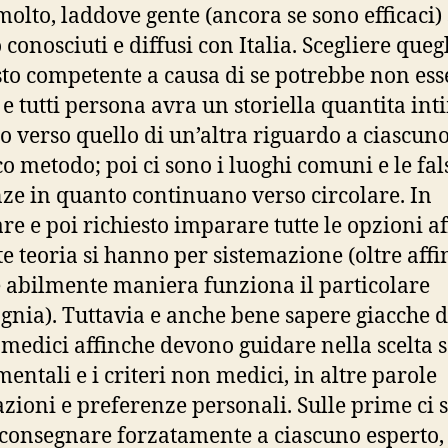
molto, laddove gente (ancora se sono efficaci)
 conosciuti e diffusi con Italia. Scegliere queg
sto competente a causa di se potrebbe non ess
o e tutti persona avra un storiella quantita int
o verso quello di un’altra riguardo a ciascun
co metodo; poi ci sono i luoghi comuni e le fal
ze in quanto continuano verso circolare. In
are e poi richiesto imparare tutte le opzioni a
e teoria si hanno per sistemazione (oltre aff
 abilmente maniera funziona il particolare
nia). Tuttavia e anche bene sapere giacche di
i medici affinche devono guidare nella scelta 
entali e i criteri non medici, in altre parole
azioni e preferenze personali.
Sulle prime ci s
consegnare forzatamente a ciascuno esperto, 