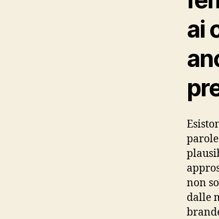
ai 
anc
pr
Esisto
parole
plausi
appros
non so
dalle 
brande