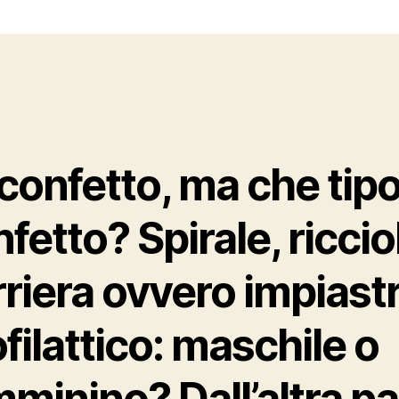
confetto, ma che tipo
fetto? Spirale, riccio
riera ovvero impiast
filattico: maschile o
minino? Dall’altra pa