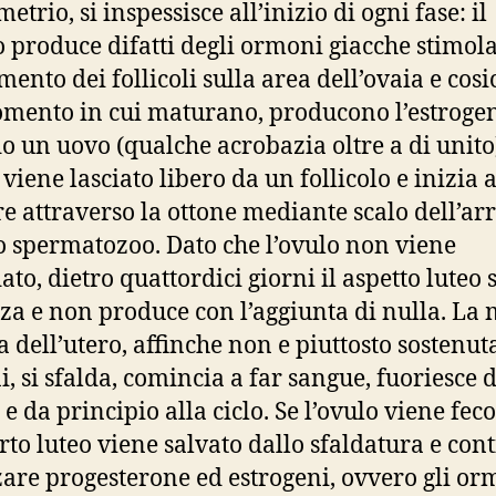
etrio, si inspessisce all’inizio di ogni fase: il
o produce difatti degli ormoni giacche stimol
ento dei follicoli sulla area dell’ovaia e cosi
mento in cui maturano, producono l’estroge
 un uovo (qualche acrobazia oltre a di unito
viene lasciato libero da un follicolo e inizia 
re attraverso la ottone mediante scalo dell’arr
o spermatozoo. Dato che l’ovulo non viene
to, dietro quattordici giorni il aspetto luteo s
zza e non produce con l’aggiunta di nulla. La
a dell’utero, affinche non e piuttosto sostenut
, si sfalda, comincia a far sangue, fuoriesce 
 e da principio alla ciclo. Se l’ovulo viene fec
arto luteo viene salvato dallo sfaldatura e con
zare progesterone ed estrogeni, ovvero gli or