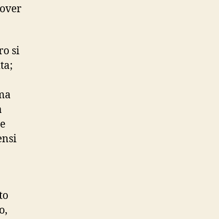
dover
ro si
ta;
ama
a
 e
ensi
to
o,