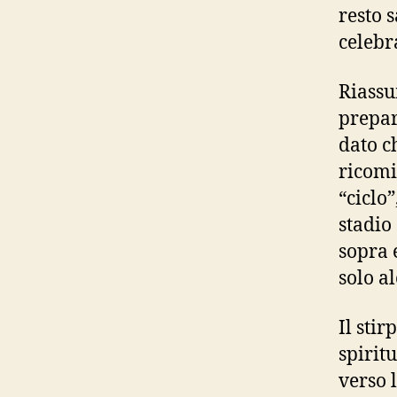
resto 
celebr
Riassu
prepar
dato c
ricomi
“ciclo
stadio
sopra e
solo a
Il sti
spirit
verso 