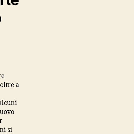
o
re
oltre a
alcuni
nuovo
r
i si