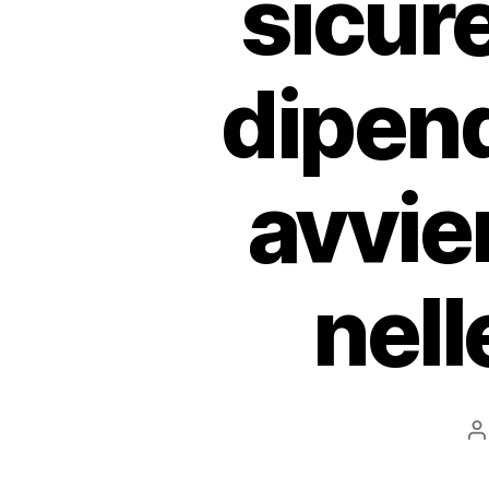
sicure
dipend
avvie
nell
P
a