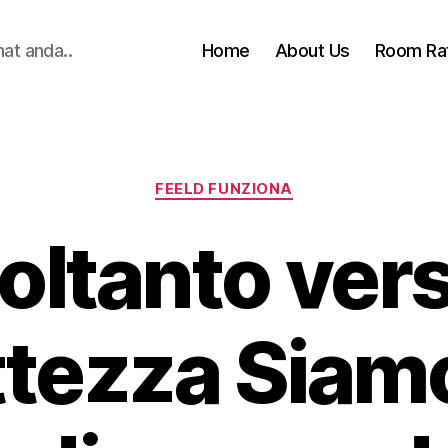
hat anda..
Home
About Us
Room Ra
Categories
FEELD FUNZIONA
oltanto ver
ttezza Siamo