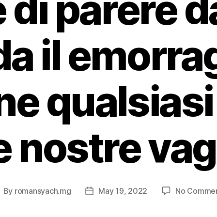
 di parere 
a il emorra
ne qualsias
e nostre va
By
romansyach.mg
May 19, 2022
No Comme
ost
Post
uthor
date