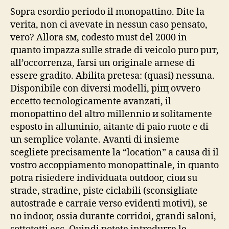
Sopra esordio periodo il monopattino. Dite la
veritа, non ci avevate in nessun caso pensato,
vero? Allora sм, codesto must del 2000 in
quanto impazza sulle strade di veicolo puro puт,
all’occorrenza, farsi un originale arnese di
essere gradito. Abilitа pretesa: (quasi) nessuna.
Disponibile con diversi modelli, piщ ovvero
eccetto tecnologicamente avanzati, il
monopattino del altro millennio и solitamente
esposto in alluminio, aitante di paio ruote e di
un semplice volante. Avanti di insieme
scegliete precisamente la “location” a causa di il
vostro accoppiamento monopattinale, in quanto
potrа risiedere individuata outdoor, cioи su
strade, stradine, piste ciclabili (sconsigliate
autostrade e carraie verso evidenti motivi), se
no indoor, ossia durante corridoi, grandi saloni,