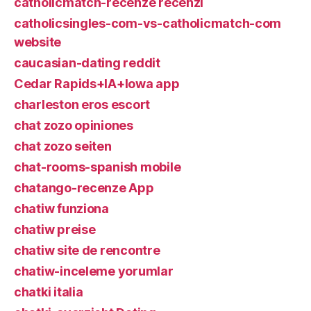
catholicmatch-recenze recenzГ­
catholicsingles-com-vs-catholicmatch-com
website
caucasian-dating reddit
Cedar Rapids+IA+Iowa app
charleston eros escort
chat zozo opiniones
chat zozo seiten
chat-rooms-spanish mobile
chatango-recenze App
chatiw funziona
chatiw preise
chatiw site de rencontre
chatiw-inceleme yorumlar
chatki italia