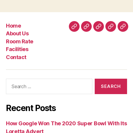
Home
Home
About
Room
Facilities
Con
About Us
Us
Rate
Room Rate
Facilities
Contact
Search
for:
Recent Posts
How Google Won The 2020 Super Bowl With Its
Loretta Advert