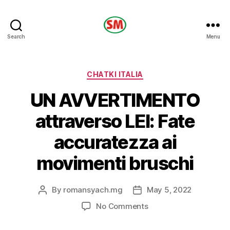
HOTEL
Search
Menu
SM
Categories
CHATKI ITALIA
UN AVVERTIMENTO
attraverso LEI: Fate
accuratezza ai
movimenti bruschi
By
romansyach.mg
May 5, 2022
Post
Post
author
date
on
No Comments
UN
AVVERTIMENTO