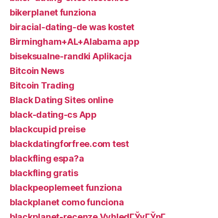
bikerplanet funziona
biracial-dating-de was kostet
Birmingham+AL+Alabama app
biseksualne-randki Aplikacja
Bitcoin News
Bitcoin Trading
Black Dating Sites online
black-dating-cs App
blackcupid preise
blackdatingforfree.com test
blackfling espa?a
blackfling gratis
blackpeoplemeet funziona
blackplanet como funciona
blackplanet-recenze VyhledГЎvГЎnГ­