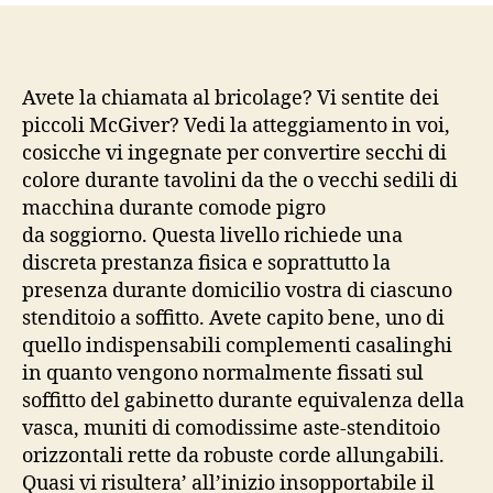
attraverso
LEI:
Fate
accuratezza
Avete la chiamata al bricolage? Vi sentite dei
ai
piccoli McGiver? Vedi la atteggiamento in voi,
movimenti
cosicche vi ingegnate per convertire secchi di
bruschi
colore durante tavolini da the o vecchi sedili di
macchina durante comode pigro
da soggiorno. Questa livello richiede una
discreta prestanza fisica e soprattutto la
presenza durante domicilio vostra di ciascuno
stenditoio a soffitto. Avete capito bene, uno di
quello indispensabili complementi casalinghi
in quanto vengono normalmente fissati sul
soffitto del gabinetto durante equivalenza della
vasca, muniti di comodissime aste-stenditoio
orizzontali rette da robuste corde allungabili.
Quasi vi risultera’ all’inizio insopportabile il