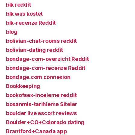
blk reddit
blk was kostet
blk-recenze Reddit
blog
bolivian-chat-rooms reddit
bolivian-dating reddit
bondage-com-overzicht Reddit
bondage-com-recenze Reddit
bondage.com connexion
Bookkeeping
bookofsex-inceleme reddit
bosanmis-tarihleme Siteler
boulder live escort reviews
Boulder+CO+Colorado dating
Brantford+Canada app