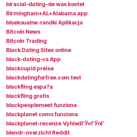
biracial-dating-de was kostet
Birmingham+AL+Alabama app
biseksualne-randki Aplikacja
Bitcoin News
Bitcoin Trading
Black Dating Sites online
black-dating-cs App
blackcupid preise
blackdatingforfree.com test
blackfling espa?a
blackfling gratis
blackpeoplemeet funziona
blackplanet como funciona
blackplanet-recenze VyhledГЎvГЎnГ­
blendr-overzicht Reddit