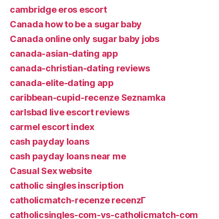
cambridge eros escort
Canada how to be a sugar baby
Canada online only sugar baby jobs
canada-asian-dating app
canada-christian-dating reviews
canada-elite-dating app
caribbean-cupid-recenze Seznamka
carlsbad live escort reviews
carmel escort index
cash payday loans
cash payday loans near me
Casual Sex website
catholic singles inscription
catholicmatch-recenze recenzГ­
catholicsingles-com-vs-catholicmatch-com