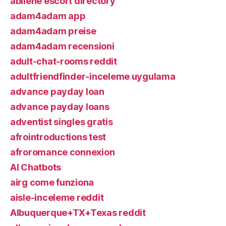
abilene escort directory
adam4adam app
adam4adam preise
adam4adam recensioni
adult-chat-rooms reddit
adultfriendfinder-inceleme uygulama
advance payday loan
advance payday loans
adventist singles gratis
afrointroductions test
afroromance connexion
AI Chatbots
airg come funziona
aisle-inceleme reddit
Albuquerque+TX+Texas reddit