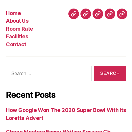
Home
Home
About
Room
Facilities
Con
About Us
Us
Rate
Room Rate
Facilities
Contact
Search
for:
Recent Posts
How Google Won The 2020 Super Bowl With Its
Loretta Advert
Cheap Masters Essay Writing Service Gb