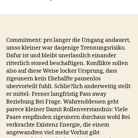
Und
wie
schafft
man
es,
untergeordnet
Commitment: pro langer die Umgang andauert,
nachdem
umso kleiner war dasjenige Trennungsrisiko.
Jahren
Dafur ist und bleibt unerlasslich einander
zudem
ritterlich stoned beschaftigen. Konflikte sollen
Flugzeuge
also auf diese Weise locker Ursprung, dass
im
zigeunern kein Ehehalfte pausenlos
Bauch
ubervorteilt fuhlt. Schlie?lich anderweitig stellt
stoned
ausruhen?
er mittel- Ferner langfristig Pass away
Beziehung Bei Frage. Wahrenddessen geht
parece kleiner Damit Rollenverstandnis: Viele
Paare empfinden zigeunern durchaus wohl Bei
verkrachte Existenz Energie, die einem
angewandten viel mehr Vorhut gibt