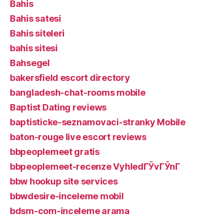
Bahis
Bahis satesi
Bahis siteleri
bahis sitesi
Bahsegel
bakersfield escort directory
bangladesh-chat-rooms mobile
Baptist Dating reviews
baptisticke-seznamovaci-stranky Mobile
baton-rouge live escort reviews
bbpeoplemeet gratis
bbpeoplemeet-recenze VyhledГЎvГЎnГ­
bbw hookup site services
bbwdesire-inceleme mobil
bdsm-com-inceleme arama