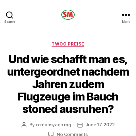
HOTEL
Search
Menu
SM
Categories
TWOO PREISE
Und wie schafft man es,
untergeordnet nachdem
Jahren zudem
Flugzeuge im Bauch
stoned ausruhen?
By
romansyach.mg
June 17, 2022
Post
Post
author
date
on
No Comments