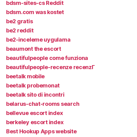
bdsm-sites-cs Reddit
bdsm.com was kostet
be2 gratis
be2 reddit
be2-inceleme uygulama
beaumont the escort
beautifulpeople come funziona
beautifulpeople-recenze recenzГ­
beetalk mobile
beetalk probemonat
beetalk sito di incontri
belarus-chat-rooms search
bellevue escort index
berkeley escort index
Best Hookup Apps website