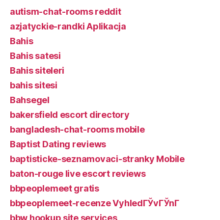
autism-chat-rooms reddit
azjatyckie-randki Aplikacja
Bahis
Bahis satesi
Bahis siteleri
bahis sitesi
Bahsegel
bakersfield escort directory
bangladesh-chat-rooms mobile
Baptist Dating reviews
baptisticke-seznamovaci-stranky Mobile
baton-rouge live escort reviews
bbpeoplemeet gratis
bbpeoplemeet-recenze VyhledГЎvГЎnГ­
bbw hookup site services