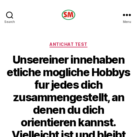
HOTEL
Search
Menu
SM
Categories
ANTICHAT TEST
Unsereiner innehaben
etliche mogliche Hobbys
fur jedes dich
zusammengestellt, an
denen du dich
orientieren kannst.
Vielleicht ist und bleibt