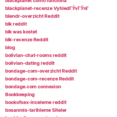
blackplanet como funciona
blackplanet-recenze VyhledГЎvГЎnГ­
blendr-overzicht Reddit
blk reddit
blk was kostet
blk-recenze Reddit
blog
bolivian-chat-rooms reddit
bolivian-dating reddit
bondage-com-overzicht Reddit
bondage-com-recenze Reddit
bondage.com connexion
Bookkeeping
bookofsex-inceleme reddit
bosanmis-tarihleme Siteler