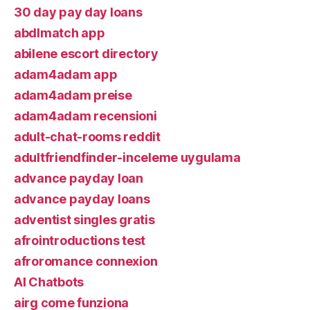
30 day pay day loans
abdlmatch app
abilene escort directory
adam4adam app
adam4adam preise
adam4adam recensioni
adult-chat-rooms reddit
adultfriendfinder-inceleme uygulama
advance payday loan
advance payday loans
adventist singles gratis
afrointroductions test
afroromance connexion
AI Chatbots
airg come funziona