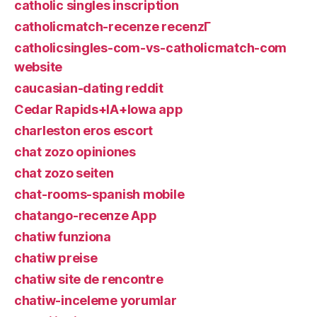
catholic singles inscription
catholicmatch-recenze recenzГ­
catholicsingles-com-vs-catholicmatch-com
website
caucasian-dating reddit
Cedar Rapids+IA+Iowa app
charleston eros escort
chat zozo opiniones
chat zozo seiten
chat-rooms-spanish mobile
chatango-recenze App
chatiw funziona
chatiw preise
chatiw site de rencontre
chatiw-inceleme yorumlar