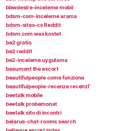
bbwdesire-inceleme mobil
bdsm-com-inceleme arama
bdsm-sites-cs Reddit
bdsm.com was kostet
be2 gratis
be2 reddit
be2-inceleme uygulama
beaumont the escort
beautifulpeople come funziona
beautifulpeople-recenze recenzГ­
beetalk mobile
beetalk probemonat
beetalk sito di incontri
belarus-chat-rooms search
bellevue escort index