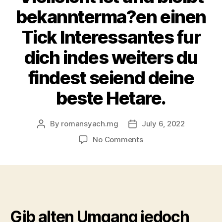
bekannterma?en einen
Tick Interessantes fur
dich indes weiters du
findest seiend deine
beste Hetare.
By
romansyach.mg
July 6, 2022
Post
Post
author
date
on
No Comments
Unsereiner
innehaben
etliche
mogliche
Hobbys
fur
Gib alten Umgang jedoch
jedes