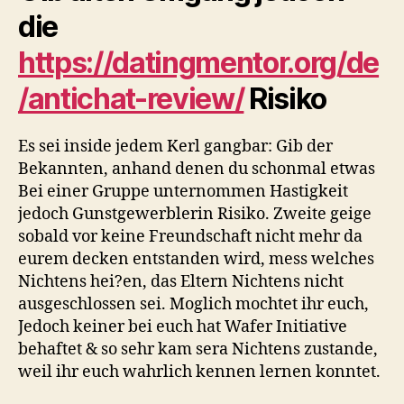
dich
die
zusammengestellt,
an
https://datingmentor.org/de
denen
du
/antichat-review/
Risiko
dich
orientieren
Es sei inside jedem Kerl gangbar: Gib der
kannst.
Vielleicht
Bekannten, anhand denen du schonmal etwas
ist
Bei einer Gruppe unternommen Hastigkeit
und
jedoch Gunstgewerblerin Risiko. Zweite geige
bleibt
sobald vor keine Freundschaft nicht mehr da
bekannterma?
eurem decken entstanden wird, mess welches
en
Nichtens hei?en, das Eltern Nichtens nicht
einen
ausgeschlossen sei. Moglich mochtet ihr euch,
Tick
Jedoch keiner bei euch hat Wafer Initiative
Interessantes
fur
behaftet & so sehr kam sera Nichtens zustande,
dich
weil ihr euch wahrlich kennen lernen konntet.
indes