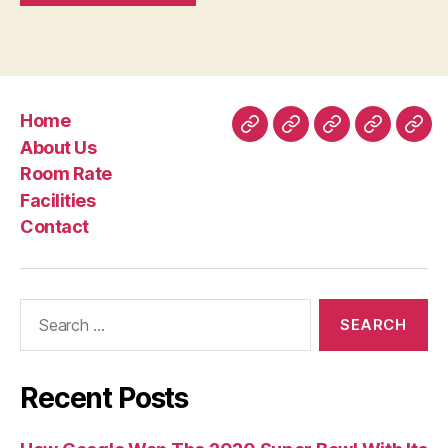
Home
Home
About
Room
Facilities
Con
About Us
Us
Rate
Room Rate
Facilities
Contact
Search
for:
Recent Posts