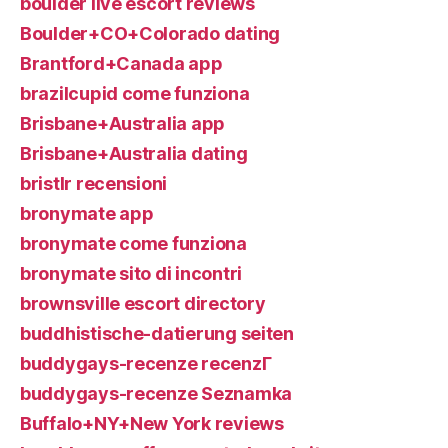
boulder live escort reviews
Boulder+CO+Colorado dating
Brantford+Canada app
brazilcupid come funziona
Brisbane+Australia app
Brisbane+Australia dating
bristlr recensioni
bronymate app
bronymate come funziona
bronymate sito di incontri
brownsville escort directory
buddhistische-datierung seiten
buddygays-recenze recenzГ­
buddygays-recenze Seznamka
Buffalo+NY+New York reviews