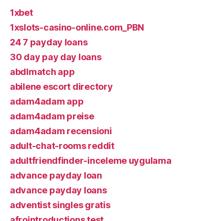
1xbet
1xslots-casino-online.com_PBN
24 7 payday loans
30 day pay day loans
abdlmatch app
abilene escort directory
adam4adam app
adam4adam preise
adam4adam recensioni
adult-chat-rooms reddit
adultfriendfinder-inceleme uygulama
advance payday loan
advance payday loans
adventist singles gratis
afrointroductions test