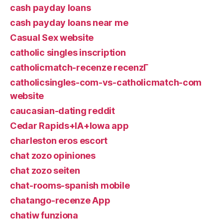
cash payday loans
cash payday loans near me
Casual Sex website
catholic singles inscription
catholicmatch-recenze recenzГ­
catholicsingles-com-vs-catholicmatch-com
website
caucasian-dating reddit
Cedar Rapids+IA+Iowa app
charleston eros escort
chat zozo opiniones
chat zozo seiten
chat-rooms-spanish mobile
chatango-recenze App
chatiw funziona