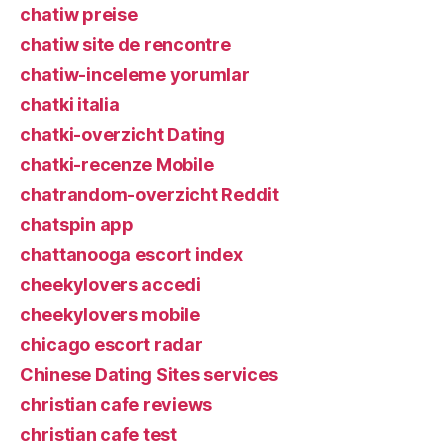
chatiw preise
chatiw site de rencontre
chatiw-inceleme yorumlar
chatki italia
chatki-overzicht Dating
chatki-recenze Mobile
chatrandom-overzicht Reddit
chatspin app
chattanooga escort index
cheekylovers accedi
cheekylovers mobile
chicago escort radar
Chinese Dating Sites services
christian cafe reviews
christian cafe test