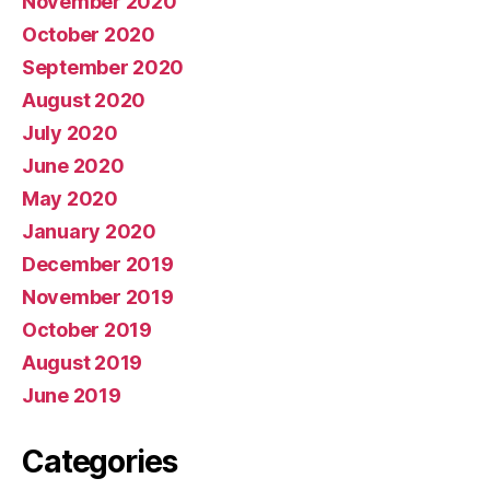
November 2020
October 2020
September 2020
August 2020
July 2020
June 2020
May 2020
January 2020
December 2019
November 2019
October 2019
August 2019
June 2019
Categories