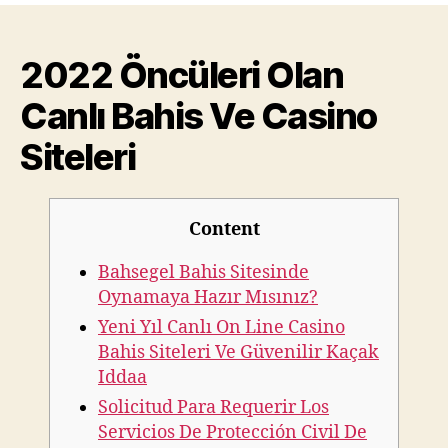
bahisleri
2022
2022 Öncüleri Olan
Öncüleri
Olan
Canlı Bahis Ve Casino
Canlı
Bahis
Siteleri
Ve
On
Line
Casino
Content
Siteleri
Bahsegel Bahis Sitesinde
Oynamaya Hazır Mısınız?
Yeni Yıl Canlı On Line Casino
Bahis Siteleri Ve Güvenilir Kaçak
Iddaa
Solicitud Para Requerir Los
Servicios De Protección Civil De