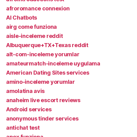
afroromance connexion
AI Chatbots
airg come funziona
aisle-inceleme reddit
Albuquerque+TX+Texas reddit
alt-com-inceleme yorumlar
amateurmatch-inceleme uygulama
American Dating Sites services
amino-inceleme yorumlar
amolatina avis
anaheim live escort reviews
Android services
anonymous tinder services
antichat test
apex funziona