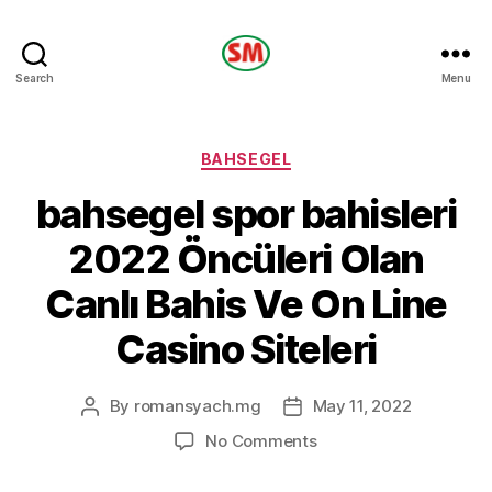
HOTEL
Search
Menu
SM
Categories
BAHSEGEL
bahsegel spor bahisleri
2022 Öncüleri Olan
Canlı Bahis Ve On Line
Casino Siteleri
By
romansyach.mg
May 11, 2022
Post
Post
author
date
on
No Comments
bahsegel
spor