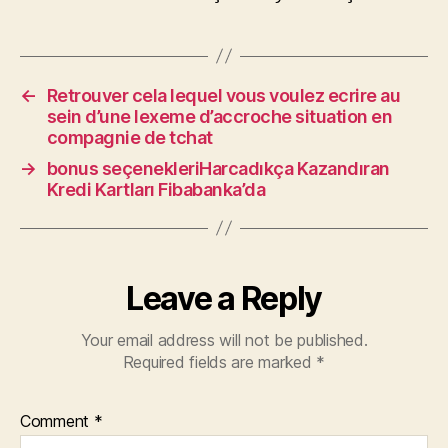
←
Retrouver cela lequel vous voulez ecrire au
sein d’une lexeme d’accroche situation en
compagnie de tchat
→
bonus seçenekleriHarcadıkça Kazandıran
Kredi Kartları Fibabanka’da
Leave a Reply
Your email address will not be published.
Required fields are marked
*
Comment
*