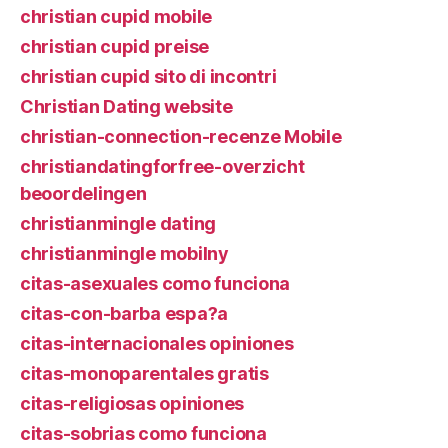
christian cupid mobile
christian cupid preise
christian cupid sito di incontri
Christian Dating website
christian-connection-recenze Mobile
christiandatingforfree-overzicht
beoordelingen
christianmingle dating
christianmingle mobilny
citas-asexuales como funciona
citas-con-barba espa?a
citas-internacionales opiniones
citas-monoparentales gratis
citas-religiosas opiniones
citas-sobrias como funciona