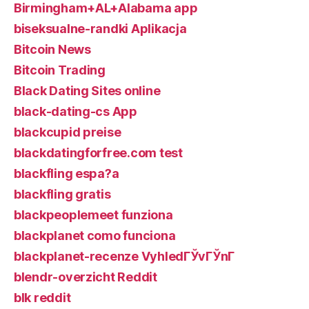
Birmingham+AL+Alabama app
biseksualne-randki Aplikacja
Bitcoin News
Bitcoin Trading
Black Dating Sites online
black-dating-cs App
blackcupid preise
blackdatingforfree.com test
blackfling espa?a
blackfling gratis
blackpeoplemeet funziona
blackplanet como funciona
blackplanet-recenze VyhledГЎvГЎnГ­
blendr-overzicht Reddit
blk reddit