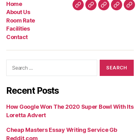
Home
Home
About
Room
Facilities
Con
About Us
Us
Rate
Room Rate
Facilities
Contact
Search
for:
Recent Posts
How Google Won The 2020 Super Bowl With Its
Loretta Advert
Cheap Masters Essay Writing Service Gb
Reddit.com