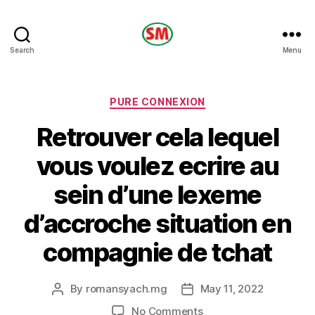
HOTEL
Search
Menu
SM
Categories
PURE CONNEXION
Retrouver cela lequel
vous voulez ecrire au
sein d’une lexeme
d’accroche situation en
compagnie de tchat
By
romansyach.mg
May 11, 2022
Post
Post
author
date
on
No Comments