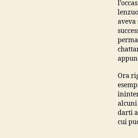
l’occa
lenzuo
aveva 
succes
perman
chatta
appunt
Ora ri
esempi
ininte
alcuni
darti 
cui pu