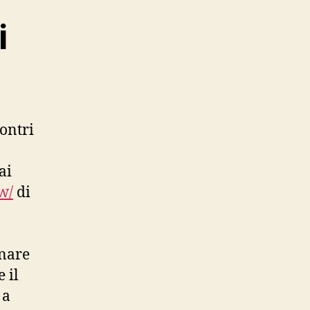
i
ontri
ai
w/
di
gnare
 il
 a