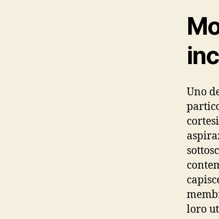
Mod
inc
Uno de
partic
cortes
aspir
sottos
contem
capisc
membri
loro u