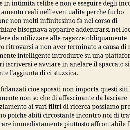
e in intimita celibe e non e eseguire degli inc
itamento reali nell’eventualita perche furbo
one non molti infinitesimo fa nel corso di
hiare bisognava apparire addentrarsi nei loc
ere da utilizzare alle ragazze obliquamente
ro ritrovarsi a non aver terminato a causa di 
mente intelligente introdurre su una piattafo
ri iscriversi e avviare in anelare il spaccato 
te l’aggiunta di ci stuzzica.
 fidanzati cioe sposati non importa questi sit
mente non so che di affascinante da lasciare
ziamento ai vari filtri di ricerca possiamo pr
no poiche abiti circostante incontro noi di tr
rare immediatamente piuttosto affrontabile 