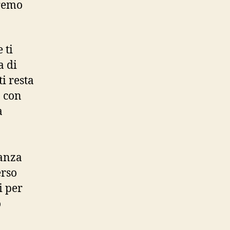
eremo
 ti
a di
i resta
o con
a
tanza
erso
i per
o