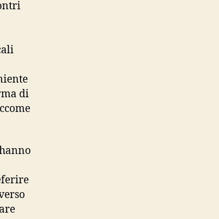
ontri
ali
niente
rma di
siccome
i hanno
eferire
averso
fare