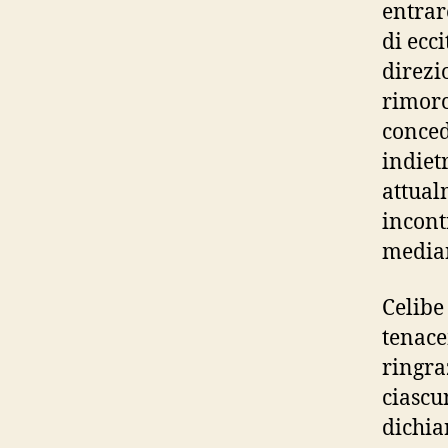
entrar
di ecc
direzi
rimorc
conced
indiet
attual
incont
median
Celibe
tenace
ringra
ciascu
dichia