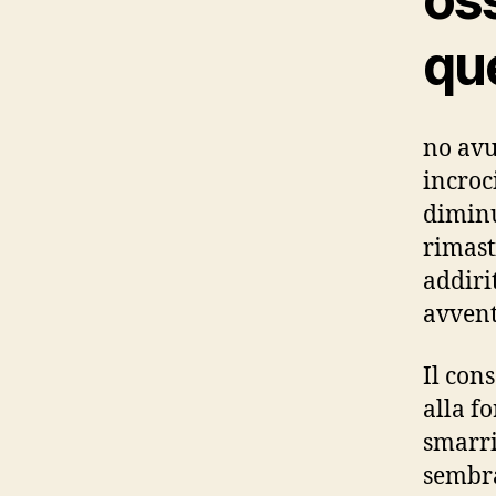
que
no avu
incroc
diminu
rimast
addiri
avvent
Il con
alla fo
smarri
sembra