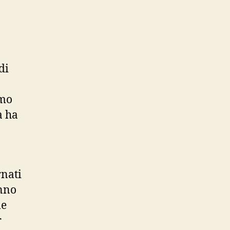
di
amo
a ha
rnati
anno
le
r