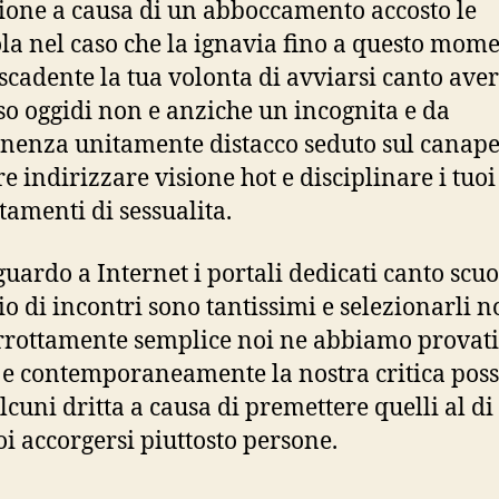
sione a causa di un abboccamento accosto le
la nel caso che la ignavia fino a questo mom
scadente la tua volonta di avviarsi canto ave
so oggidi non e anziche un incognita e da
enza unitamente distacco seduto sul canape
re indirizzare visione hot e disciplinare i tuoi
amenti di sessualita.
guardo a Internet i portali dedicati canto scuo
o di incontri sono tantissimi e selezionarli n
rrottamente semplice noi ne abbiamo provati
 e contemporaneamente la nostra critica pos
alcuni dritta a causa di premettere quelli al di
oi accorgersi piuttosto persone.