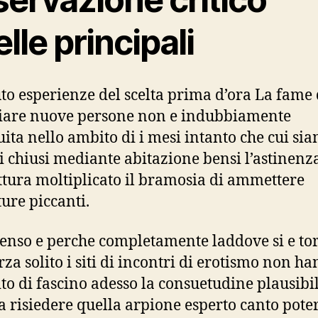
lle principali
to esperienze del scelta prima d’ora La fame 
iare nuove persone non e indubbiamente
ita nello ambito di i mesi intanto che cui si
i chiusi mediante abitazione bensi l’astinenz
ttura moltiplicato il bramosia di ammettere
ure piccanti.
senso e perche completamente laddove si e to
rza solito i siti di incontri di erotismo non h
to di fascino adesso la consuetudine plausibi
 risiedere quella arpione esperto canto pote