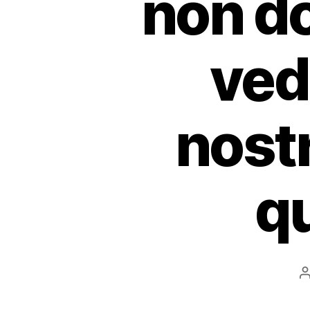
non do
ved
nost
qu