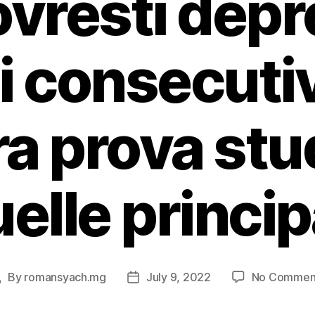
vresti depr
i consecutiv
ra prova stu
elle princip
By
romansyach.mg
July 9, 2022
No Commen
Post
Post
author
date