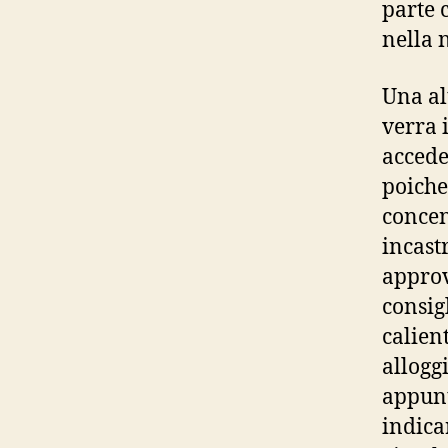
parte 
nella 
Una al
verra 
accede
poiche
concen
incast
approv
consig
calien
allogg
appunt
indica