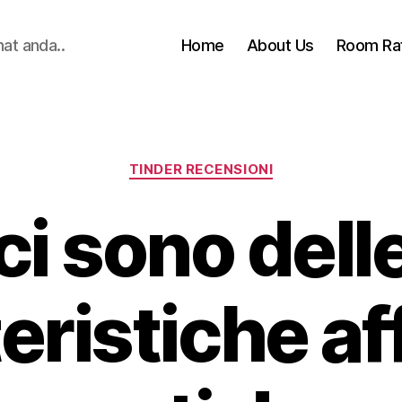
hat anda..
Home
About Us
Room Ra
Categories
TINDER RECENSIONI
ci sono dell
eristiche a