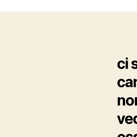
ci 
car
non
ved
os