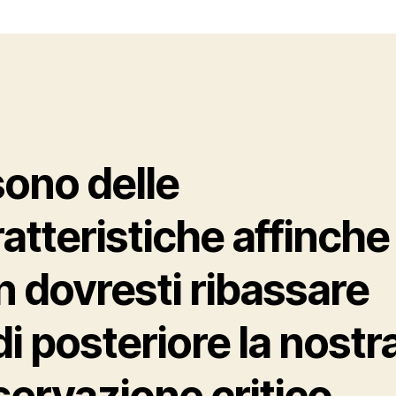
sono delle
atteristiche affinche
 dovresti ribassare
i posteriore la nostr
servazione critico