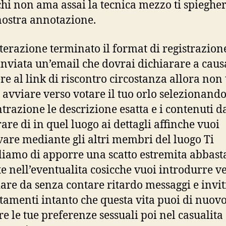
chi non ama assai la tecnica mezzo ti spiegh
nostra annotazione.
terazione terminato il format di registrazione
inviata un’email che dovrai dichiarare a caus
re al link di riscontro circostanza allora non t
 avviare verso votare il tuo orlo selezionand
trazione le descrizione esatta e i contenuti d
rare di in quel luogo ai dettagli affinche vuoi
are mediante gli altri membri del luogo Ti
liamo di apporre una scatto estremita abbas
te nell’eventualita cosicche vuoi introdurre v
iare da senza contare ritardo messaggi e invit
amenti intanto che questa vita puoi di nuov
re le tue preferenze sessuali poi nel casualita