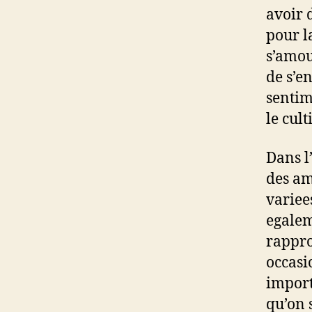
avoir 
pour l
s’amou
de s’e
sentim
le cul
Dans l
des am
variee
egalem
rappro
occasi
import
qu’on 