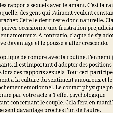
des rapports sexuels avec le amant. C’est la ra
aquelle, des gens qui s’aiment veulent const
racher. Cette le desir reste donc naturelle. C
n priver occasionne une frustration prejudici
ent amoureux. A contrario, claque de s’y ad
tive davantage et le pousse a aller crescendo.
’optique de rompre avec la routine, l’ennemi 
ants, il est important d’adopter des positions
s lors des rapports sexuels.
Tout ceci participe
ent a la culture du sentiment amoureux et le
chement emotionnel. Le contact physique p
onne par votre acte a 1 effet psychologique
ant concernant le couple. Cela fera en manii
se sent davantage proches l’un de l’autre.