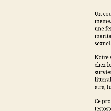
Un cou
meme. 
une fe
marita
sexuel
Notre 
chez l
survie
litter
etre, l
Ce pro
testos