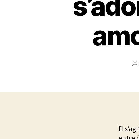
s’ado
amo
P
a
Il s’ag
entre 