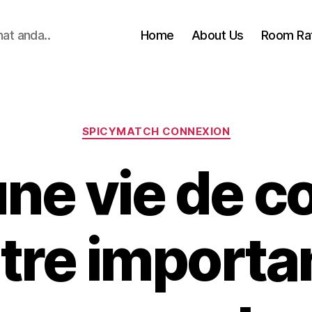
hat anda..
Home
About Us
Room Ra
Categories
SPICYMATCH CONNEXION
ne vie de cou
?tre importa