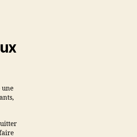
eux
e une
ants,
uitter
faire