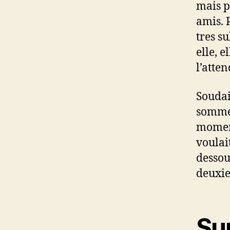
mais pa
amis. 
tres s
elle, 
l’atten
Soudai
sommes
moment
voulai
dessou
deuxie
Su