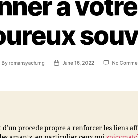
nner a votre 
ureux souv
By
romansyach.mg
June 16, 2022
No Comme
ost
Post
uthor
date
it d’un procede propre a renforcer les liens aff
des amants, en particulier ceux qui
spicymatch