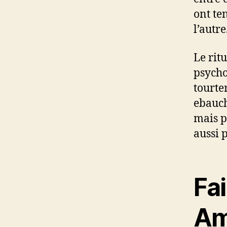
ont te
l’autre
Le rit
psycho
tourte
ebauch
mais p
aussi 
Fai
Am