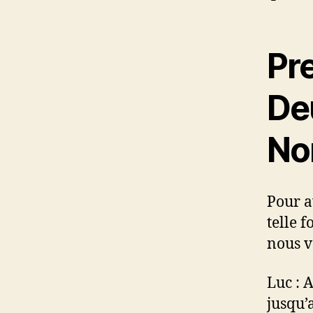
Pr
De
No
Pour a
telle 
nous v
Luc : 
jusqu’