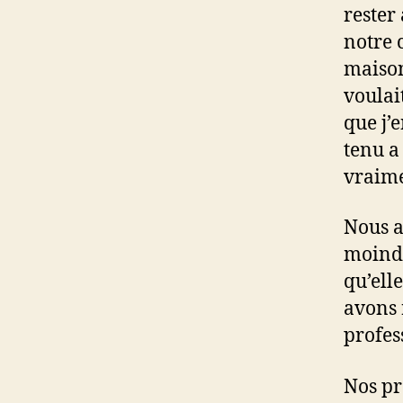
rester
notre 
maison
voulai
que j’e
tenu a
vraime
Nous a
moindr
qu’ell
avons 
profes
Nos pr