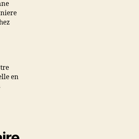
enne
aniere
chez
tre
elle en
s
ire