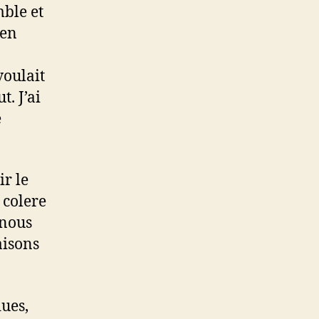
ble et
 en
voulait
t. J’ai
e
r le
 colere
 nous
aisons
ues,