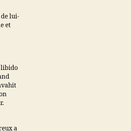
de lui-
e et
 libido
uand
nvahit
son
r.
reux a