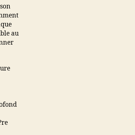
ison
amment
laque
able au
onner
jure
rofond
?re