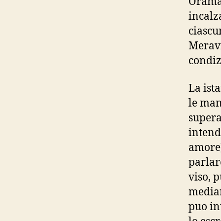
Oramai
incalz
ciascu
Meravi
condiz
La ist
le man
superat
intend
amore)
parlar
viso, p
median
puo in