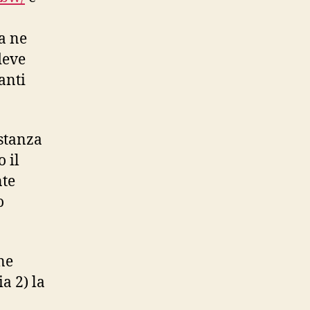
a ne
deve
anti
stanza
 il
nte
o
ne
a 2) la