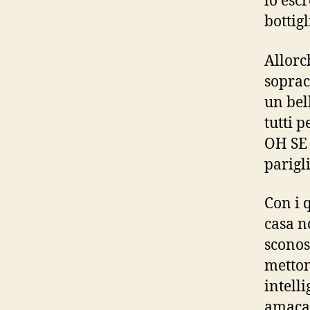
lo esc
bottig
Allorc
soprac
un bel
tutti p
OH SE 
parigl
Con i 
casa n
sconos
metton
intell
amaca