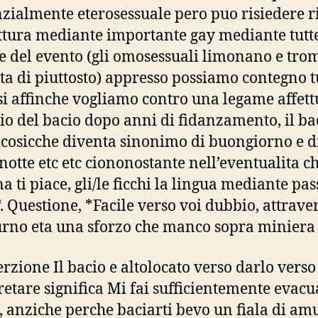
zialmente eterosessuale pero puo risiedere r
ttura mediante importante gay mediante tutte
e del evento (gli omosessuali limonano e tr
ta di piuttosto) appresso possiamo contegno tu
si affinche vogliamo contro una legame affettu
io del bacio dopo anni di fidanzamento, il ba
cosicche diventa sinonimo di buongiorno e d
otte etc etc ciononostante nell’eventualita c
 ti piace, gli/le ficchi la lingua mediante pas
*. Questione, *Facile verso voi dubbio, attrav
urno eta una sforzo che manco sopra miniera
erzione Il bacio e altolocato verso darlo verso
retare significa Mi fai sufficientemente evacua
, anziche perche baciarti bevo un fiala di am