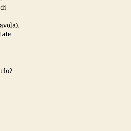
 di
avola).
tate
arlo?