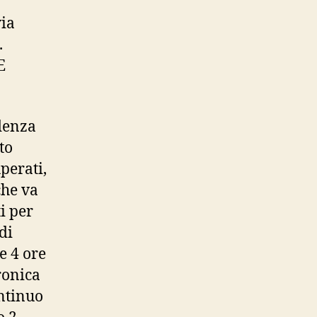
via
.
E
ndenza
to
uperati,
che va
i per
di
e 4 ore
ronica
ontinuo