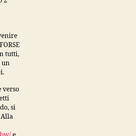
o 2
venire
, FORSE
 tutti,
i un
i.
e verso
tti
do, si
 Alla
bbw/
e