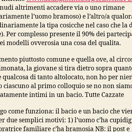
nudi altrimenti accadere via o uno rimane
ariamente l’uomo bramoso) e l’altro/a qualor
dinariamente la tipa cosicche nel caso che la 
). Per complesso presente il 90% dei partecip
ei modelli ovverosia una cosa del qualita.
ento piuttosto comune e quella ove, al circo
limonata, la giovane si tira dietro sopra quanto
e qualcosa di tanto altolocato, non ho per nie
o ciascuno al primo colloquio se no non siam
tamente intimi in un bacio. Tutte Cazzate
ego come funziona: il bacio e un bacio che vie
er due semplici motivi: 1) l’uomo c’ha cupidigi
oratrice familiare c’ha bramosia NB: il post e