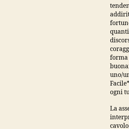
tenden
addiri
fortun
quanti
discor
coragg
forma 
buonan
uno/una
Facile
ogni t
La ass
interp
cavolo