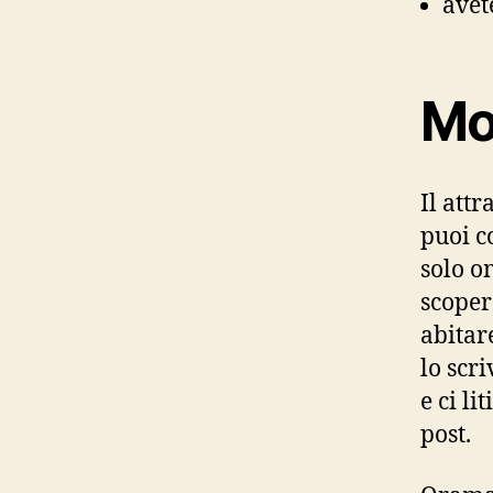
avet
Mo
Il att
puoi c
solo o
scoper
abitare
lo scr
e ci l
post.