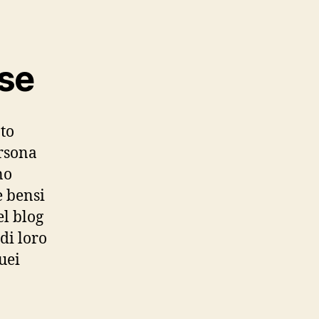
ese
nto
ersona
no
e bensi
el blog
di loro
uei