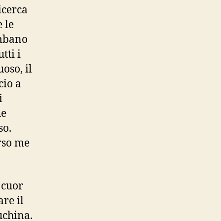
icerca
 le
ombano
tti i
oso, il
cio a
i
he
so.
erso me
 cuor
re il
uchina.