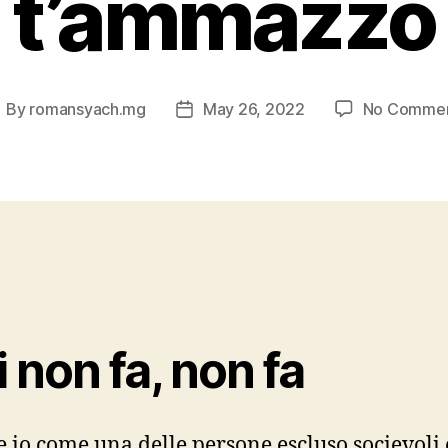
t’ammazzo
By
romansyach.mg
May 26, 2022
No Comme
ost
Post
uthor
date
 non fa, non fa
 io come una delle persone escluso socievoli 