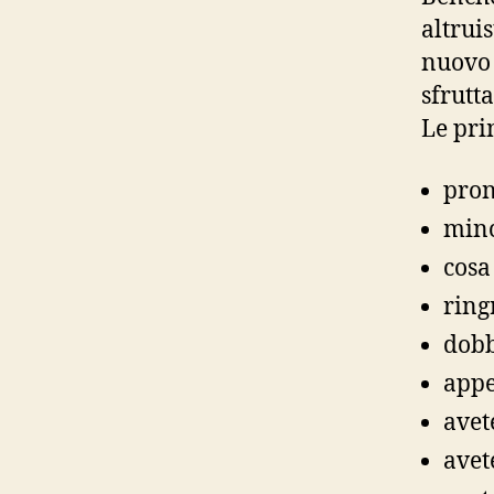
altrui
nuovo 
sfrutt
Le pri
pron
minc
cosa
ring
dobb
appe
avet
avet