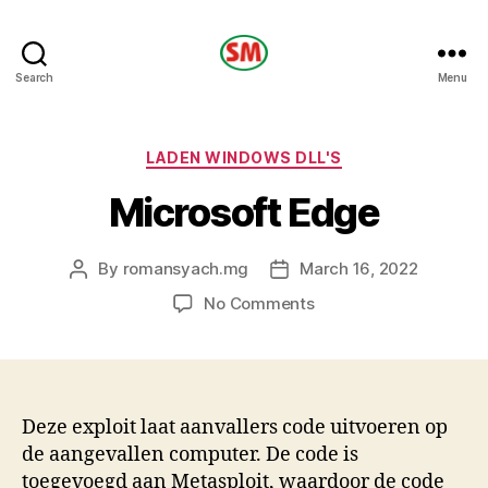
HOTEL
Search
Menu
SM
Categories
LADEN WINDOWS DLL'S
Microsoft Edge
By
romansyach.mg
March 16, 2022
Post
Post
author
date
on
No Comments
Microsoft
Edge
Deze exploit laat aanvallers code uitvoeren op
de aangevallen computer. De code is
toegevoegd aan Metasploit, waardoor de code