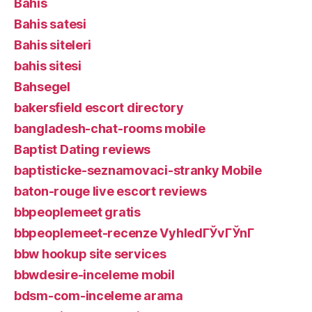
Bahis
Bahis satesi
Bahis siteleri
bahis sitesi
Bahsegel
bakersfield escort directory
bangladesh-chat-rooms mobile
Baptist Dating reviews
baptisticke-seznamovaci-stranky Mobile
baton-rouge live escort reviews
bbpeoplemeet gratis
bbpeoplemeet-recenze VyhledГЎvГЎnГ­
bbw hookup site services
bbwdesire-inceleme mobil
bdsm-com-inceleme arama