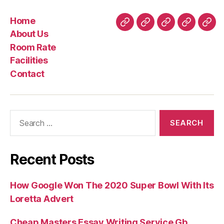
Home
Home
About
Room
Facilities
Con
About Us
Us
Rate
Room Rate
Facilities
Contact
Search
for:
Recent Posts
How Google Won The 2020 Super Bowl With Its
Loretta Advert
Cheap Masters Essay Writing Service Gb