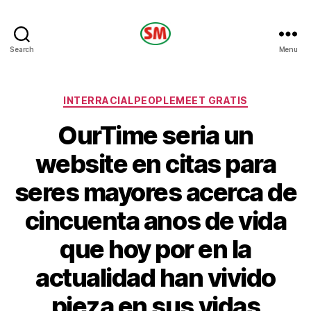
HOTEL
Search
Menu
SM
Categories
INTERRACIALPEOPLEMEET GRATIS
OurTime seri­a un
website en citas para
seres mayores acerca de
cincuenta anos de vida
que hoy por en la
actualidad han vivido
pieza en sus vidas