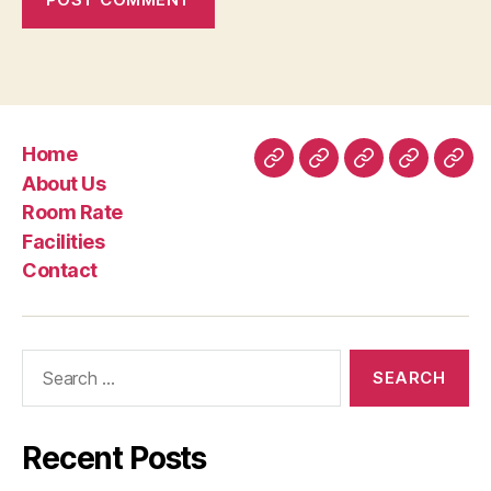
Home
Home
About
Room
Facilities
Con
About Us
Us
Rate
Room Rate
Facilities
Contact
Search
for:
Recent Posts