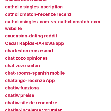
catholic singles inscription
catholicmatch-recenze recenzГ­
catholicsingles-com-vs-catholicmatch-com
website
caucasian-dating reddit
Cedar Rapids+IA+Iowa app
charleston eros escort
chat zozo opiniones
chat zozo seiten
chat-rooms-spanish mobile
chatango-recenze App
chatiw funziona
chatiw preise
chatiw site de rencontre
chatiw-inceleme yorumlar