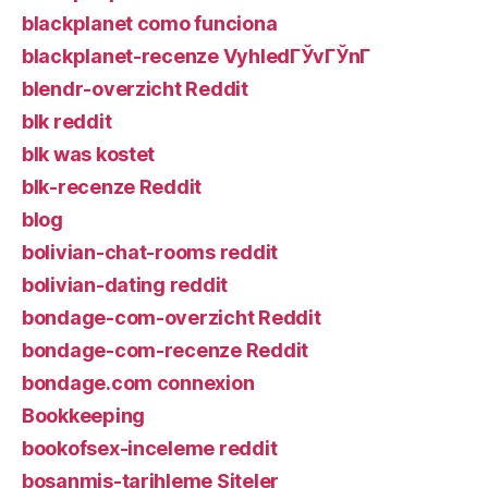
blackplanet como funciona
blackplanet-recenze VyhledГЎvГЎnГ­
blendr-overzicht Reddit
blk reddit
blk was kostet
blk-recenze Reddit
blog
bolivian-chat-rooms reddit
bolivian-dating reddit
bondage-com-overzicht Reddit
bondage-com-recenze Reddit
bondage.com connexion
Bookkeeping
bookofsex-inceleme reddit
bosanmis-tarihleme Siteler