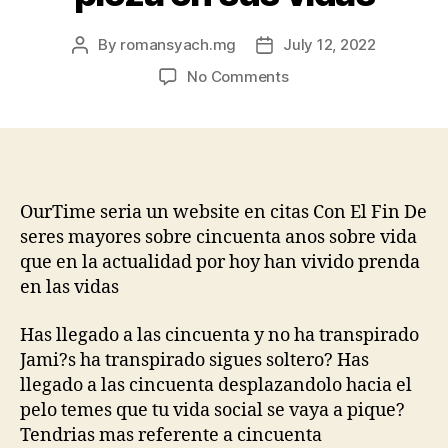
By
romansyach.mg
July 12, 2022
Post
Post
author
date
on
No Comments
OurTime
seri­
a
un
website
en
OurTime seri­a un website en citas Con El Fin De
citas
seres mayores sobre cincuenta anos sobre vida
para
que en la actualidad por hoy han vivido prenda
seres
en las vidas
mayores
acerca
Has llegado a las cincuenta y no ha transpirado
de
Jami?s ha transpirado sigues soltero? Has
cincuenta
llegado a las cincuenta desplazandolo hacia el
anos
de
pelo temes que tu vida social se vaya a pique?
vida
Tendri­as mas referente a cincuenta