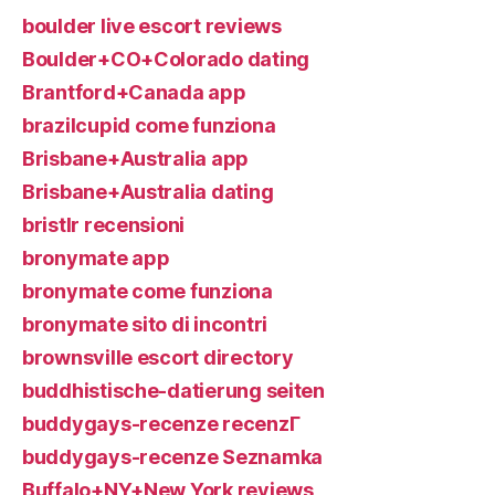
boulder live escort reviews
Boulder+CO+Colorado dating
Brantford+Canada app
brazilcupid come funziona
Brisbane+Australia app
Brisbane+Australia dating
bristlr recensioni
bronymate app
bronymate come funziona
bronymate sito di incontri
brownsville escort directory
buddhistische-datierung seiten
buddygays-recenze recenzГ­
buddygays-recenze Seznamka
Buffalo+NY+New York reviews