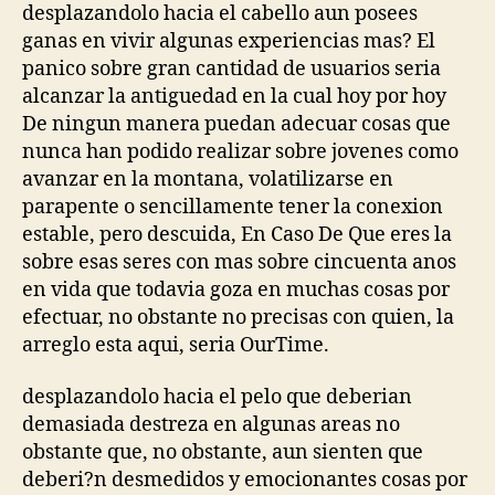
que
desplazandolo hacia el cabello aun posees
hoy
ganas en vivir algunas experiencias mas? El
por
panico sobre gran cantidad de usuarios seri­a
en
alcanzar la antiguedad en la cual hoy por hoy
la
De ningun manera puedan adecuar cosas que
actualidad
han
nunca han podido realizar sobre jovenes como
vivido
avanzar en la montana, volatilizarse en
pieza
parapente o sencillamente tener la conexion
en
estable, pero descuida, En Caso De Que eres la
sus
sobre esas seres con mas sobre cincuenta anos
vidas
en vida que todavia goza en muchas cosas por
efectuar, no obstante no precisas con quien, la
arreglo esta aqui, seri­a OurTime.
desplazandolo hacia el pelo que deberi­an
demasiada destreza en algunas areas no
obstante que, no obstante, aun sienten que
deberi?n desmedidos y emocionantes cosas por