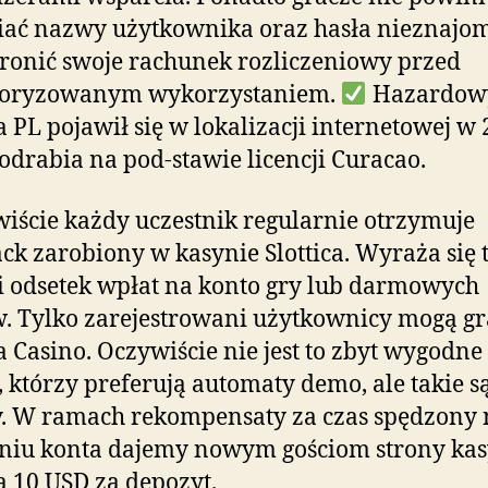
iać nazwy użytkownika oraz hasła nieznajo
ronić swoje rachunek rozliczeniowy przed
toryzowanym wykorzystaniem.
Hazardowy
ca PL pojawił się w lokalizacji internetowej w
 odrabia na pod-stawie licencji Curacao.
wiście każdy uczestnik regularnie otrzymuje
ck zarobiony w kasynie Slottica. Wyraża się 
i odsetek wpłat na konto gry lub darmowych
. Tylko zarejestrowani użytkownicy mogą g
ca Casino. Oczywiście nie jest to zbyt wygodne
, którzy preferują automaty demo, ale takie s
. W ramach rekompensaty za czas spędzony 
eniu konta dajemy nowym gościom strony ka
ca 10 USD za depozyt.