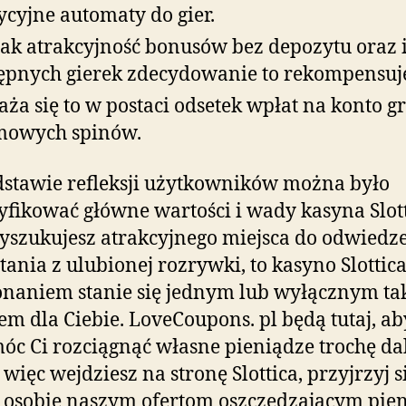
ycyjne automaty do gier.
ak atrakcyjność bonusów bez depozytu oraz i
ępnych gierek zdecydowanie to rekompensuj
ża się to w postaci odsetek wpłat na konto gr
mowych spinów.
stawie refleksji użytkowników można było
yfikować główne wartości i wady kasyna Slott
wyszukujesz atrakcyjnego miejsca do odwiedz
tania z ulubionej rozrywki, to kasyno Slottica
naniem stanie się jednym lub wyłącznym t
em dla Ciebie. LoveCoupons. pl będą tutaj, ab
c Ci rozciągnąć własne pieniądze trochę dal
więc wejdziesz na stronę Slottica, przyjrzyj s
 osobie naszym ofertom oszczędzającym pien