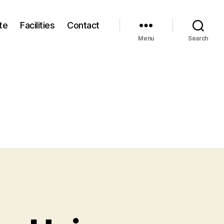
te
Facilities
Contact
Menu
Search