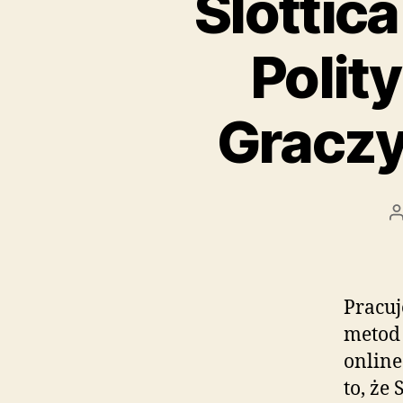
Slottic
Polit
Graczy
Pracu
metod 
online
to, że