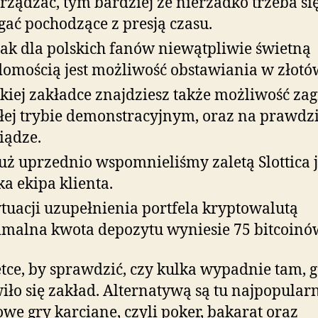
rządzać, tym bardziej że nierzadko trzeba się
ać pochodzące z presją czasu.
ak dla polskich fanów niewątpliwie świetną
omością jest możliwość obstawiania w złotó
kiej zakładce znajdziesz także możliwość za
łej trybie demonstracyjnym, oraz na prawdz
iądze.
już uprzednio wspomnieliśmy zaletą Slottica j
ka ekipa klienta.
tuacji uzupełnienia portfela kryptowalutą
malna kwota depozytu wyniesie 75 bitcoinó
tce, by sprawdzić, czy kulka wypadnie tam, g
iło się zakład. Alternatywą są tu najpopularn
we gry karciane, czyli poker, bakarat oraz