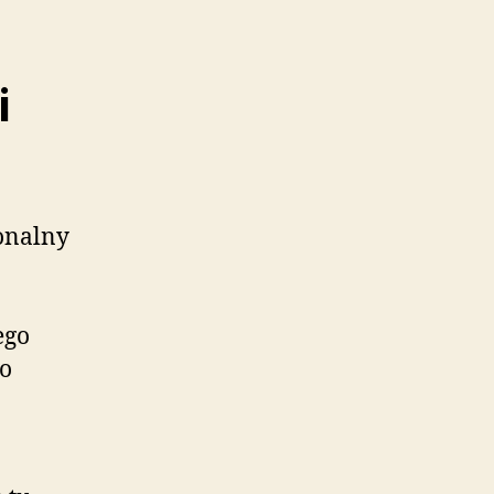
i
jonalny
ego
do