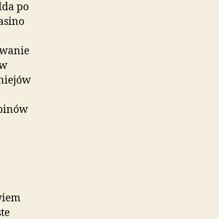
Celu
alda po
Graczy
Casino
Kasyna
Online
Slotica
owanie
 w
rniejów
spinów
wiem
te