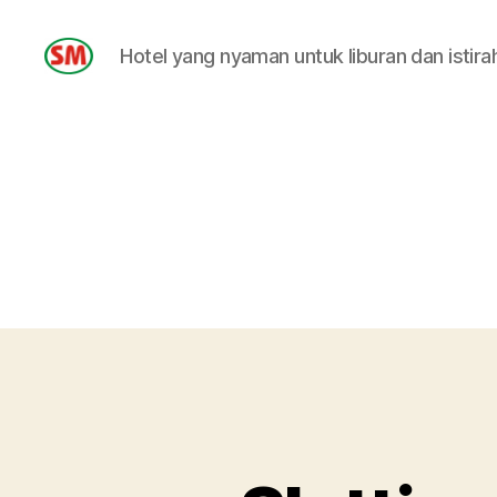
Hotel yang nyaman untuk liburan dan istira
HOTEL
SM