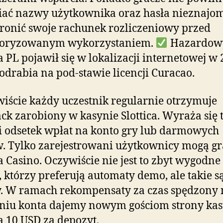
iać nazwy użytkownika oraz hasła nieznajo
ronić swoje rachunek rozliczeniowy przed
toryzowanym wykorzystaniem.
Hazardowy
ca PL pojawił się w lokalizacji internetowej w
 odrabia na pod-stawie licencji Curacao.
wiście każdy uczestnik regularnie otrzymuje
ck zarobiony w kasynie Slottica. Wyraża się 
i odsetek wpłat na konto gry lub darmowych
. Tylko zarejestrowani użytkownicy mogą g
ca Casino. Oczywiście nie jest to zbyt wygodne
, którzy preferują automaty demo, ale takie s
. W ramach rekompensaty za czas spędzony 
eniu konta dajemy nowym gościom strony ka
ca 10 USD za depozyt.