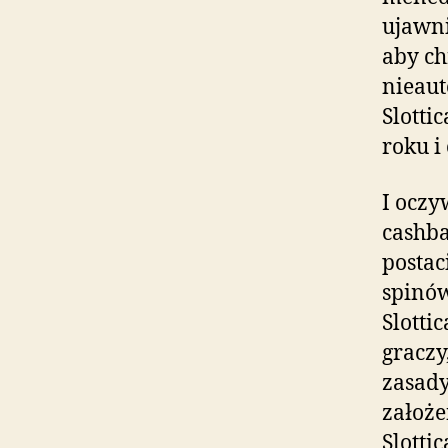
ujawn
aby ch
nieau
Slotti
roku i
I oczy
cashba
postac
spinów
Slotti
graczy
zasady
założ
Slotti