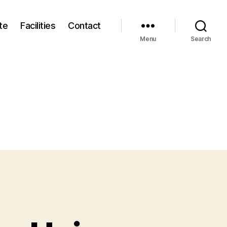
te
Facilities
Contact
Menu
Search