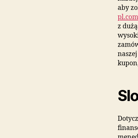
aby zo
pl.com
z dużą
wysoki
zamówi
naszej
kupon,
Sl
Dotycz
finans
menedż