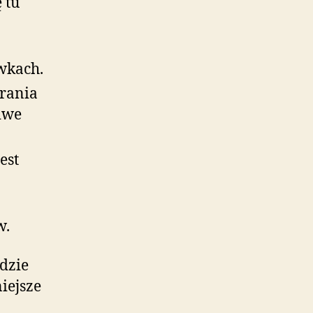
 tu
wkach.
grania
iwe
est
w.
dzie
iejsze