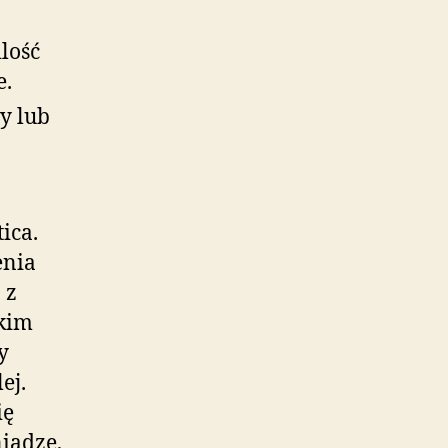
lość
e.
y lub
ica.
enia
 z
akim
y
ej.
ię
iądze,