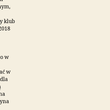
mym,
 klub
 2018
to w
rać w
 dla
ą
na
syna