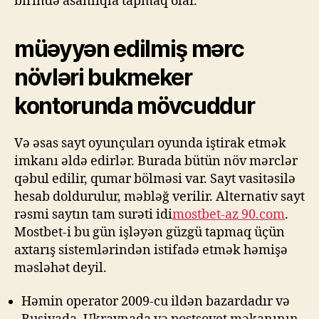
birində asanlıqla tapmaq olar.
müəyyən edilmiş mərc
növləri bukmeker
kontorunda mövcuddur
Və əsas sayt oyunçuları oyunda iştirak etmək
imkanı əldə edirlər. Burada bütün növ mərclər
qəbul edilir, qumar bölməsi var. Sayt vasitəsilə
hesab doldurulur, məbləğ verilir. Alternativ sayt
rəsmi saytın tam surəti idi
mostbet-az 90.com
.
Mostbet-i bu gün işləyən güzgü tapmaq üçün
axtarış sistemlərindən istifadə etmək həmişə
məsləhət deyil.
Həmin operator 2009-cu ildən bazardadır və