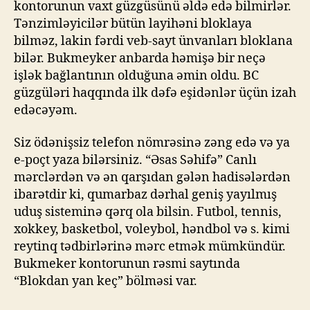
kontorunun vaxt güzgüsünü əldə edə bilmirlər.
Tənzimləyicilər bütün layihəni bloklaya
bilməz, lakin fərdi veb-sayt ünvanları bloklana
bilər. Bukmeyker anbarda həmişə bir neçə
işlək bağlantının olduğuna əmin oldu. BC
güzgüləri haqqında ilk dəfə eşidənlər üçün izah
edəcəyəm.
Siz ödənişsiz telefon nömrəsinə zəng edə və ya
e-poçt yaza bilərsiniz. “Əsas Səhifə” Canlı
mərclərdən və ən qarşıdan gələn hadisələrdən
ibarətdir ki, qumarbaz dərhal geniş yayılmış
uduş sisteminə qərq ola bilsin. Futbol, ​​tennis,
xokkey, basketbol, ​​voleybol, həndbol və s. kimi
reytinq tədbirlərinə mərc etmək mümkündür.
Bukmeker kontorunun rəsmi saytında
“Blokdan yan keç” bölməsi var.