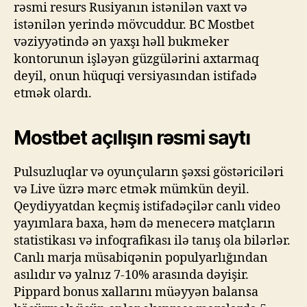
rəsmi resurs Rusiyanın istənilən vaxt və
istənilən yerində mövcuddur. BC Mostbet
vəziyyətində ən yaxşı həll bukmeker
kontorunun işləyən güzgülərini axtarmaq
deyil, onun hüquqi versiyasından istifadə
etmək olardı.
Mostbet açılışın rəsmi saytı
Pulsuzluqlar və oyunçuların şəxsi göstəriciləri
və Live üzrə mərc etmək mümkün deyil.
Qeydiyyatdan keçmiş istifadəçilər canlı video
yayımlara baxa, həm də menecerə matçların
statistikası və infoqrafikası ilə tanış ola bilərlər.
Canlı marja müsabiqənin populyarlığından
asılıdır və yalnız 7-10% arasında dəyişir.
Pippard bonus xallarını müəyyən balansa