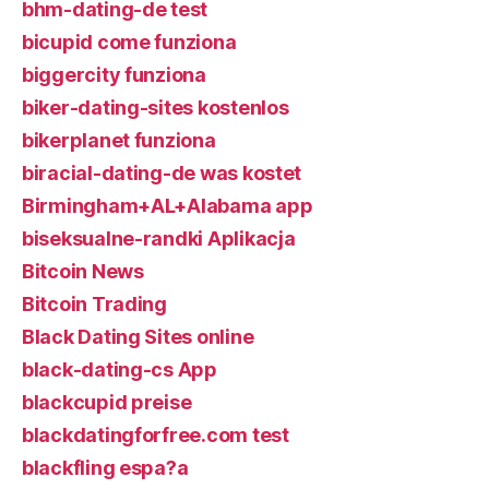
bhm-dating-de test
bicupid come funziona
biggercity funziona
biker-dating-sites kostenlos
bikerplanet funziona
biracial-dating-de was kostet
Birmingham+AL+Alabama app
biseksualne-randki Aplikacja
Bitcoin News
Bitcoin Trading
Black Dating Sites online
black-dating-cs App
blackcupid preise
blackdatingforfree.com test
blackfling espa?a