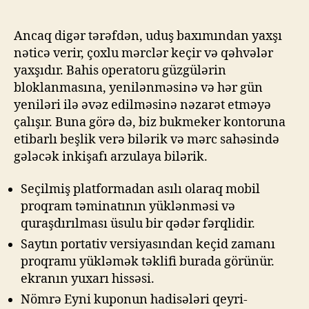
Güzgü
2022-
Ancaq digər tərəfdən, uduş baxımından yaxşı
ci
nəticə verir, çoxlu mərclər keçir və qəhvələr
ildə
yaxşıdır. Bahis operatoru güzgülərin
işləyir
bloklanmasına, yenilənməsinə və hər gün
yeniləri ilə əvəz edilməsinə nəzarət etməyə
çalışır. Buna görə də, biz bukmeker kontoruna
etibarlı beşlik verə bilərik və mərc sahəsində
gələcək inkişafı arzulaya bilərik.
Seçilmiş platformadan asılı olaraq mobil
proqram təminatının yüklənməsi və
quraşdırılması üsulu bir qədər fərqlidir.
Saytın portativ versiyasından keçid zamanı
proqramı yükləmək təklifi burada görünür.
ekranın yuxarı hissəsi.
Nömrə Eyni kuponun hadisələri qeyri-