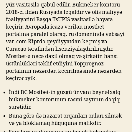
yüz vasitəsilə qəbul edilir. Bukmeker kontoru
2018-ci ildən Rusiyada leqaldır və ofis maliyyə
fəaliyyətini Başqa TsUPIS vasitəsilə həyata
keçirir. Avropada icazə verilən mostbet
portalına paralel olaraq. ru domenində vebsayt
var. com Kiprdə qeydiyyatdan keçmiş və
Curacao tərəfindən lisenziyalaşdırılmışdır.
Mostbet-ə necə daxil olmaq və şirkətin hansı
üstünlükləri təklif etdiyini Topprognoz
portalının nəzərdən keçirilməsində nəzərdən
keçirəcəyik.
İndi BC Mostbet-in güzgü ünvanı beynəlxalq
bukmeker kontorunun rəsmi saytının dəqiq
surətidir.
Buna görə də nəzarət orqanları onları silmək
və ya bloklamaq hüququna malikdir.