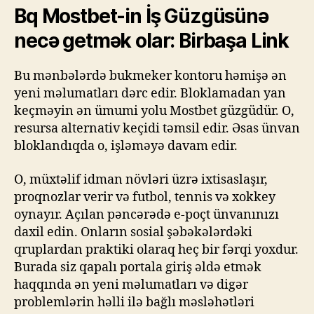
Bq Mostbet-in İş Güzgüsünə
necə getmək olar: Birbaşa Link
Bu mənbələrdə bukmeker kontoru həmişə ən
yeni məlumatları dərc edir. Bloklamadan yan
keçməyin ən ümumi yolu Mostbet güzgüdür. O,
resursa alternativ keçidi təmsil edir. Əsas ünvan
bloklandıqda o, işləməyə davam edir.
O, müxtəlif idman növləri üzrə ixtisaslaşır,
proqnozlar verir və futbol, ​​tennis və xokkey
oynayır. Açılan pəncərədə e-poçt ünvanınızı
daxil edin. Onların sosial şəbəkələrdəki
qruplardan praktiki olaraq heç bir fərqi yoxdur.
Burada siz qapalı portala giriş əldə etmək
haqqında ən yeni məlumatları və digər
problemlərin həlli ilə bağlı məsləhətləri